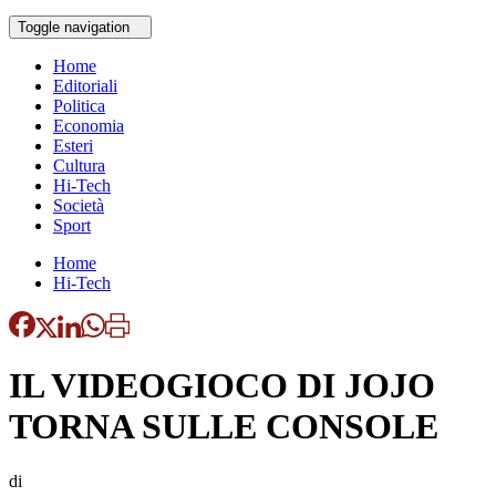
Toggle navigation
Home
Editoriali
Politica
Economia
Esteri
Cultura
Hi-Tech
Società
Sport
Home
Hi-Tech
IL VIDEOGIOCO DI JOJO
TORNA SULLE CONSOLE
di