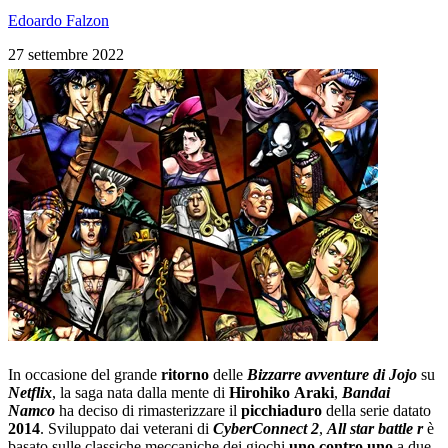
Edoardo Falzon
27 settembre 2022
In occasione del grande
ritorno
delle
Bizzarre avventure di Jojo
su
Netflix
, la saga nata dalla mente di
Hirohiko
Araki
,
Bandai
Namco
ha deciso di rimasterizzare il
picchiaduro
della serie datato
2014
. Sviluppato dai veterani di
CyberConnect
2
,
All star battle r
è
basato sulle classiche meccaniche dei giochi
uno
contro
uno
a due