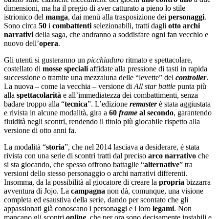
dimensioni, ma ha il pregio di aver catturato a pieno lo stile
istrionico del
manga
, dai menù alla trasposizione dei
personaggi
.
Sono circa
50
i
combattenti
selezionabili, tratti dagli
otto
archi
narrativi
della saga, che andranno a soddisfare ogni fan vecchio e
nuovo dell’
opera
.
Gli utenti si gusteranno un
picchiaduro
ritmato e spettacolare,
costellato di
mosse
speciali
affidate alla pressione di tasti in rapida
successione o tramite una mezzaluna delle “levette” del
controller
.
La nuova – come la vecchia – versione di
All star battle
punta più
alla
spettacolarità
e all’immediatezza dei combattimenti, senza
badare troppo alla “
tecnica
”. L’edizione
remaster
è stata aggiustata
e rivista in alcune modalità, gira a
60
frame
al
secondo
, garantendo
fluidità negli scontri, rendendo il titolo più giocabile rispetto alla
versione di otto anni fa.
La modalità “
storia
”, che nel 2014 lasciava a desiderare, è stata
rivista con una serie di scontri tratti dal preciso
arco
narrativo
che
si sta giocando, che spesso offrono battaglie “
alternative
” tra
versioni dello stesso personaggio o archi narrativi differenti.
Insomma, da la possibilità al giocatore di creare la
propria
bizzarra
avventura di Jojo. La
campagna
non dà, comunque, una visione
completa ed esaustiva della serie, dando per scontato che gli
appassionati già conoscano i personaggi e i loro
legami
. Non
mancano gli scontri
online
, che per ora sono decisamente instabili e