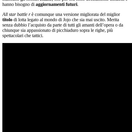
hanno bisogno di
aggiornamenti
futuri
.
All
s
tar
battle r
è comunque una versione migliorata del miglior
titolo
di lotta legato al mondo di Jojo che sia mai uscito. Merita
senza dubbio l’acquisto da parte di tutti gli amanti dell’opera o da
chiunque sia appassionato di picchiaduro sopra le righe, più
spettacolari che tattici.