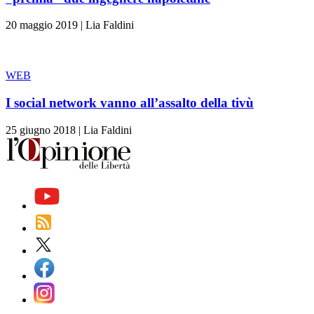
20 maggio 2019
|
Lia Faldini
WEB
I social network vanno all’assalto della tivù
25 giugno 2018
|
Lia Faldini