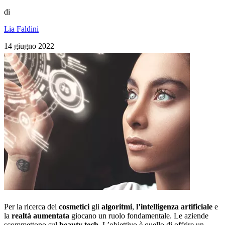
di
Lia Faldini
14 giugno 2022
Per la ricerca dei
cosmetici
gli
algoritmi
,
l’intelligenza artificiale
e
la
realtà
aumentata
giocano un ruolo fondamentale. Le aziende
scommettono sul
beauty tech
. L’obiettivo è quello di offrire un