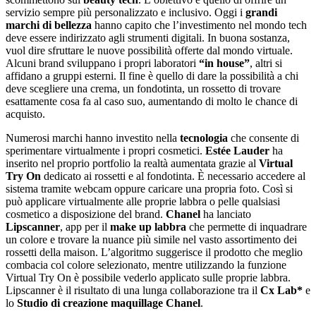
servizio sempre più personalizzato e inclusivo. Oggi i
grandi
marchi
di bellezza
hanno capito che l’investimento nel mondo tech
deve essere indirizzato agli strumenti digitali. In buona sostanza,
vuol dire sfruttare le nuove possibilità offerte dal mondo virtuale.
Alcuni brand sviluppano i propri laboratori
“in house”
, altri si
affidano a gruppi esterni. Il fine è quello di dare la possibilità a chi
deve scegliere una crema, un fondotinta, un rossetto di trovare
esattamente cosa fa al caso suo, aumentando di molto le chance di
acquisto.
Numerosi marchi hanno investito nella
tecnologia
che consente di
sperimentare virtualmente i propri cosmetici.
Estée Lauder
ha
inserito nel proprio portfolio la realtà aumentata grazie al
Virtual
Try On
dedicato ai rossetti e al fondotinta. È necessario accedere al
sistema tramite webcam oppure caricare una propria foto. Così si
può applicare virtualmente alle proprie labbra o pelle qualsiasi
cosmetico a disposizione del brand.
Chanel
ha lanciato
Lipscanner
, app per il
make up labbra
che permette di inquadrare
un colore e trovare la nuance più simile nel vasto assortimento dei
rossetti della maison. L’algoritmo suggerisce il prodotto che meglio
combacia col colore selezionato, mentre utilizzando la funzione
Virtual Try On è possibile vederlo applicato sulle proprie labbra.
Lipscanner è il risultato di una lunga collaborazione tra il
Cx Lab*
e
lo
Studio di creazione maquillage Chanel
.