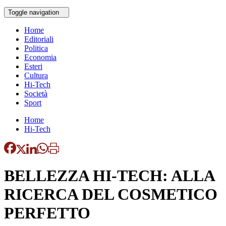
Toggle navigation
Home
Editoriali
Politica
Economia
Esteri
Cultura
Hi-Tech
Società
Sport
Home
Hi-Tech
BELLEZZA HI-TECH: ALLA
RICERCA DEL COSMETICO
PERFETTO