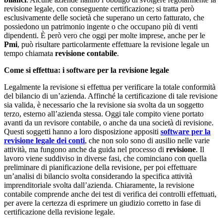
revisione legale, con conseguente certificazione; si tratta però
esclusivamente delle società che superano un certo fatturato, che
possiedono un patrimonio ingente o che occupano più di venti
dipendenti. È però vero che oggi per molte imprese, anche per le
Pmi
, può risultare particolarmente effettuare la revisione legale un
tempo chiamata
revisione contabile
.
Come si effettua: i software per la revisione legale
Legalmente la revisione si effettua per verificare la totale conformità
del bilancio di un’azienda. Affinché la certificazione di tale revisione
sia valida, è necessario che la revisione sia svolta da un soggetto
terzo, esterno all’azienda stessa. Oggi tale compito viene portato
avanti da un revisore contabile, o anche da una società di revisione.
Questi soggetti hanno a loro disposizione appositi
software per la
revisione legale dei conti
, che non solo sono di ausilio nelle varie
attività, ma fungono anche da guida nel processo di
revisione
. Il
lavoro viene suddiviso in diverse fasi, che cominciano con quella
preliminare di pianificazione della revisione, per poi effettuare
un’analisi di bilancio svolta considerando la specifica attività
imprenditoriale svolta dall’azienda. Chiaramente, la revisione
contabile comprende anche dei test di verifica dei controlli effettuati,
per avere la certezza di esprimere un giudizio corretto in fase di
certificazione della revisione legale.