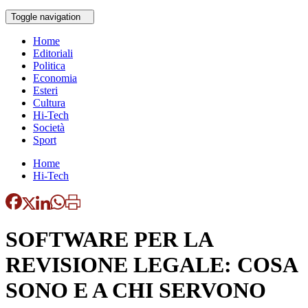
Toggle navigation
Home
Editoriali
Politica
Economia
Esteri
Cultura
Hi-Tech
Società
Sport
Home
Hi-Tech
SOFTWARE PER LA
REVISIONE LEGALE: COSA
SONO E A CHI SERVONO