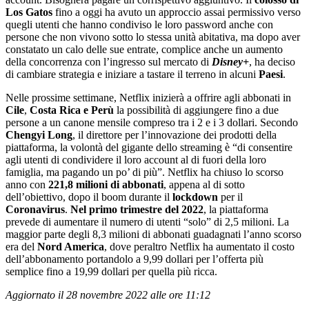
Los Gatos
fino a oggi ha avuto un approccio assai permissivo verso
quegli utenti che hanno condiviso le loro password anche con
persone che non vivono sotto lo stessa unità abitativa, ma dopo aver
constatato un calo delle sue entrate, complice anche un aumento
della concorrenza con l’ingresso sul mercato di
Disney+
, ha deciso
di cambiare strategia e iniziare a tastare il terreno in alcuni
Paesi
.
Nelle prossime settimane, Netflix inizierà a offrire agli abbonati in
Cile
,
Costa Rica e Perù
la possibilità di aggiungere fino a due
persone a un canone mensile compreso tra i 2 e i 3 dollari. Secondo
Chengyi Long
, il direttore per l’innovazione dei prodotti della
piattaforma, la volontà del gigante dello streaming è “di consentire
agli utenti di condividere il loro account al di fuori della loro
famiglia, ma pagando un po’ di più”. Netflix ha chiuso lo scorso
anno con
221,8 milioni di abbonati
, appena al di sotto
dell’obiettivo, dopo il boom durante il
lockdown
per il
Coronavirus
.
Nel primo trimestre del 2022
, la piattaforma
prevede di aumentare il numero di utenti “solo” di 2,5 milioni. La
maggior parte degli 8,3 milioni di abbonati guadagnati l’anno scorso
era del
Nord America
, dove peraltro Netflix ha aumentato il costo
dell’abbonamento portandolo a 9,99 dollari per l’offerta più
semplice fino a 19,99 dollari per quella più ricca.
Aggiornato il 28 novembre 2022 alle ore 11:12