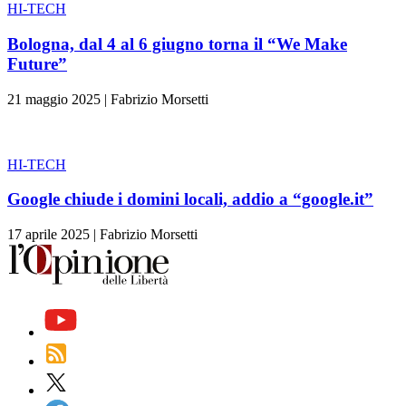
HI-TECH
Bologna, dal 4 al 6 giugno torna il “We Make
Future”
21 maggio 2025
|
Fabrizio Morsetti
HI-TECH
Google chiude i domini locali, addio a “google.it”
17 aprile 2025
|
Fabrizio Morsetti