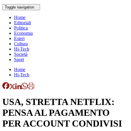
Toggle navigation
Home
Editoriali
Politica
Economia
Esteri
Cultura
Hi-Tech
Società
Sport
Home
Hi-Tech
USA, STRETTA NETFLIX:
PENSA AL PAGAMENTO
PER ACCOUNT CONDIVISI