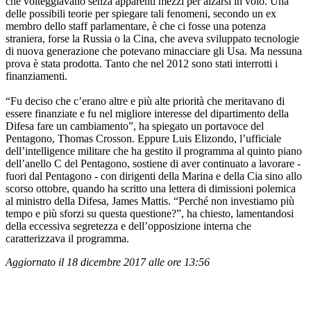
che volteggiavano senza apparenti mezzi per alzarsi in volo. Una
delle possibili teorie per spiegare tali fenomeni, secondo un ex
membro dello staff parlamentare, è che ci fosse una potenza
straniera, forse la Russia o la Cina, che aveva sviluppato tecnologie
di nuova generazione che potevano minacciare gli Usa. Ma nessuna
prova è stata prodotta. Tanto che nel 2012 sono stati interrotti i
finanziamenti.
“Fu deciso che c’erano altre e più alte priorità che meritavano di
essere finanziate e fu nel migliore interesse del dipartimento della
Difesa fare un cambiamento”, ha spiegato un portavoce del
Pentagono, Thomas Crosson. Eppure Luis Elizondo, l’ufficiale
dell’intelligence militare che ha gestito il programma al quinto piano
dell’anello C del Pentagono, sostiene di aver continuato a lavorare -
fuori dal Pentagono - con dirigenti della Marina e della Cia sino allo
scorso ottobre, quando ha scritto una lettera di dimissioni polemica
al ministro della Difesa, James Mattis. “Perché non investiamo più
tempo e più sforzi su questa questione?”, ha chiesto, lamentandosi
della eccessiva segretezza e dell’opposizione interna che
caratterizzava il programma.
Aggiornato il 18 dicembre 2017 alle ore 13:56