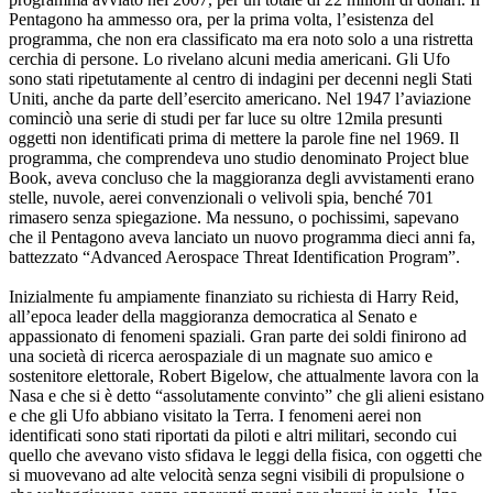
Pentagono ha ammesso ora, per la prima volta, l’esistenza del
programma, che non era classificato ma era noto solo a una ristretta
cerchia di persone. Lo rivelano alcuni media americani. Gli Ufo
sono stati ripetutamente al centro di indagini per decenni negli Stati
Uniti, anche da parte dell’esercito americano. Nel 1947 l’aviazione
cominciò una serie di studi per far luce su oltre 12mila presunti
oggetti non identificati prima di mettere la parole fine nel 1969. Il
programma, che comprendeva uno studio denominato Project blue
Book, aveva concluso che la maggioranza degli avvistamenti erano
stelle, nuvole, aerei convenzionali o velivoli spia, benché 701
rimasero senza spiegazione. Ma nessuno, o pochissimi, sapevano
che il Pentagono aveva lanciato un nuovo programma dieci anni fa,
battezzato “Advanced Aerospace Threat Identification Program”.
Inizialmente fu ampiamente finanziato su richiesta di Harry Reid,
all’epoca leader della maggioranza democratica al Senato e
appassionato di fenomeni spaziali. Gran parte dei soldi finirono ad
una società di ricerca aerospaziale di un magnate suo amico e
sostenitore elettorale, Robert Bigelow, che attualmente lavora con la
Nasa e che si è detto “assolutamente convinto” che gli alieni esistano
e che gli Ufo abbiano visitato la Terra. I fenomeni aerei non
identificati sono stati riportati da piloti e altri militari, secondo cui
quello che avevano visto sfidava le leggi della fisica, con oggetti che
si muovevano ad alte velocità senza segni visibili di propulsione o