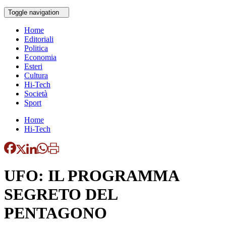
Toggle navigation
Home
Editoriali
Politica
Economia
Esteri
Cultura
Hi-Tech
Società
Sport
Home
Hi-Tech
UFO: IL PROGRAMMA
SEGRETO DEL
PENTAGONO