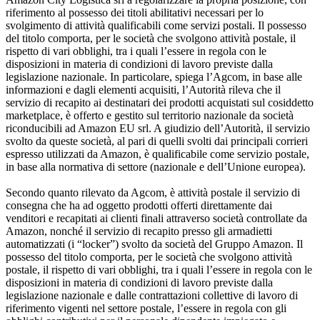
riferimento al possesso dei titoli abilitativi necessari per lo
svolgimento di attività qualificabili come servizi postali. Il possesso
del titolo comporta, per le società che svolgono attività postale, il
rispetto di vari obblighi, tra i quali l’essere in regola con le
disposizioni in materia di condizioni di lavoro previste dalla
legislazione nazionale. In particolare, spiega l’Agcom, in base alle
informazioni e dagli elementi acquisiti, l’Autorità rileva che il
servizio di recapito ai destinatari dei prodotti acquistati sul cosiddetto
marketplace, è offerto e gestito sul territorio nazionale da società
riconducibili ad Amazon EU srl. A giudizio dell’Autorità, il servizio
svolto da queste società, al pari di quelli svolti dai principali corrieri
espresso utilizzati da Amazon, è qualificabile come servizio postale,
in base alla normativa di settore (nazionale e dell’Unione europea).
Secondo quanto rilevato da Agcom, è attività postale il servizio di
consegna che ha ad oggetto prodotti offerti direttamente dai
venditori e recapitati ai clienti finali attraverso società controllate da
Amazon, nonché il servizio di recapito presso gli armadietti
automatizzati (i “locker”) svolto da società del Gruppo Amazon. Il
possesso del titolo comporta, per le società che svolgono attività
postale, il rispetto di vari obblighi, tra i quali l’essere in regola con le
disposizioni in materia di condizioni di lavoro previste dalla
legislazione nazionale e dalle contrattazioni collettive di lavoro di
riferimento vigenti nel settore postale, l’essere in regola con gli