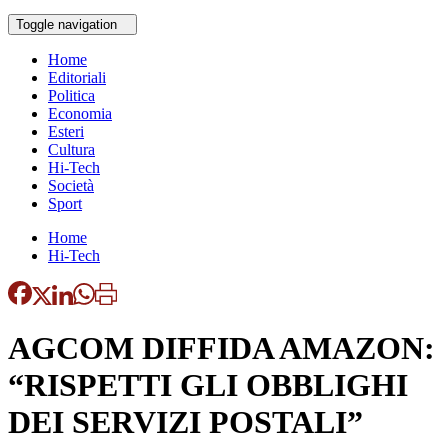
Toggle navigation
Home
Editoriali
Politica
Economia
Esteri
Cultura
Hi-Tech
Società
Sport
Home
Hi-Tech
AGCOM DIFFIDA AMAZON:
“RISPETTI GLI OBBLIGHI
DEI SERVIZI POSTALI”