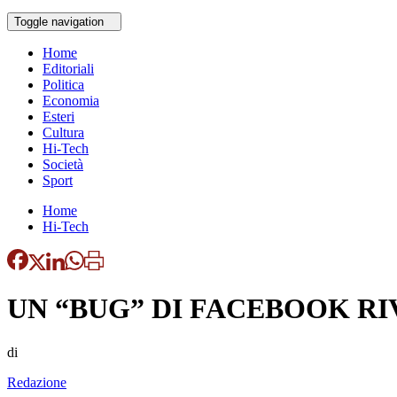
Toggle navigation
Home
Editoriali
Politica
Economia
Esteri
Cultura
Hi-Tech
Società
Sport
Home
Hi-Tech
UN “BUG” DI FACEBOOK RI
di
Redazione