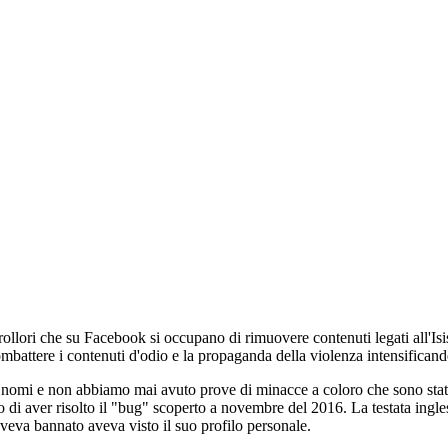
ollori che su Facebook si occupano di rimuovere contenuti legati all'Isis
battere i contenuti d'odio e la propaganda della violenza intensificando l
di nomi e non abbiamo mai avuto prove di minacce a coloro che sono stati
do di aver risolto il "bug" scoperto a novembre del 2016. La testata ingles
 aveva bannato aveva visto il suo profilo personale.