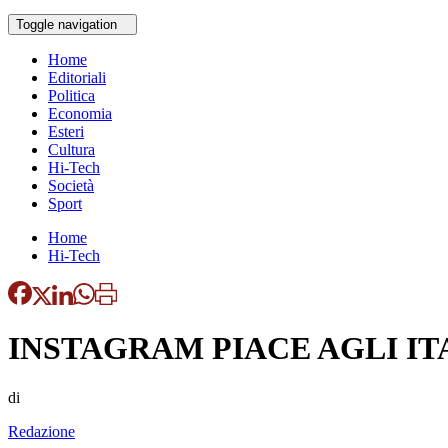
Toggle navigation
Home
Editoriali
Politica
Economia
Esteri
Cultura
Hi-Tech
Società
Sport
Home
Hi-Tech
INSTAGRAM PIACE AGLI IT
di
Redazione