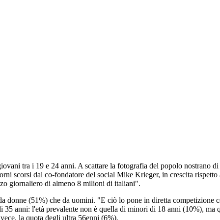
giovani tra i 19 e 24 anni. A scattare la fotografia del popolo nostrano di
ni scorsi dal co-fondatore del social Mike Krieger, in crescita rispetto
zo giornaliero di almeno 8 milioni di italiani".
ù da donne (51%) che da uomini. "E ciò lo pone in diretta competizione c
di 35 anni: l'età prevalente non è quella di minori di 18 anni (10%), ma q
nvece, la quota degli ultra 56enni (6%).