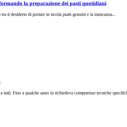
sformando la preparazione dei pasti quotidiani
ra il desiderio di portare in tavola piatti genuini e la mancanza...
o
a tutti. Fino a qualche anno fa richiedeva competenze tecniche specifich