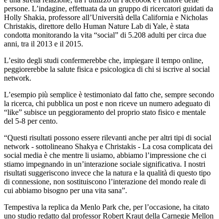
persone. L’indagine, effettuata da un gruppo di ricercatori guidati da
Holly Shakia, professore all’Università della California e Nicholas
Christakis, direttore dello Human Nature Lab di Yale, è stata
condotta monitorando la vita “social” di 5.208 adulti per circa due
anni, tra il 2013 e il 2015.
L’esito degli studi confermerebbe che, impiegare il tempo online,
peggiorerebbe la salute fisica e psicologica di chi si iscrive al social
network.
L’esempio più semplice è testimoniato dal fatto che, sempre secondo
la ricerca, chi pubblica un post e non riceve un numero adeguato di
“like” subisce un peggioramento del proprio stato fisico e mentale
del 5-8 per cento.
“Questi risultati possono essere rilevanti anche per altri tipi di social
network - sottolineano Shakya e Christakis - La cosa complicata dei
social media è che mentre li usiamo, abbiamo l’impressione che ci
stiamo impegnando in un’interazione sociale significativa. I nostri
risultati suggeriscono invece che la natura e la qualità di questo tipo
di connessione, non sostituiscono l’interazione del mondo reale di
cui abbiamo bisogno per una vita sana”.
Tempestiva la replica da Menlo Park che, per l’occasione, ha citato
uno studio redatto dal professor Robert Kraut della Carnegie Mellon