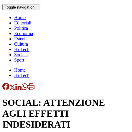
Toggle navigation
Home
Editoriali
Politica
Economia
Esteri
Cultura
Hi-Tech
Società
Sport
Home
Hi-Tech
SOCIAL: ATTENZIONE
AGLI EFFETTI
INDESIDERATI