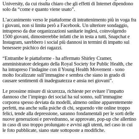
University, da cui risulta chiaro che gli effetti di Internet dipendono
solo da “come e quanto viene usato”.
L’accanimento verso le piattaforme di intrattenimento più in voga fra
i giovani, non si limita però a Facebook. Un ulteriore sondaggio,
intrapreso da due organizzazioni sanitarie inglesi, coinvolgendo
1500 giovani, dimostrerebbe infatti che in testa a tutti, Snapchat e
Instagram, sarebbero i social più dannosi in termini di impatto sul
benessere psichico dei ragazzi.
“Entrambe le piattaforme - ha affermato Shirley Cramer,
amministratore delegato della Royal Society for Public Health, che
ha intrapreso l’indagine con il Young Health Movement - sono
molto focalizzate sull’immagine e sembra che siano in grado di
causare sentimenti di inadeguatezza e ansia nei giovani”.
Le prossime misure di sicurezza, richieste per evitare l’impatto
dannoso che l’impiego dei social ha sul sonno, sull’immagine
corporea spesso deviata da modelli, almeno online apparentemente
perfetti, ma anche sulla psiche di chi, seguendo vite online troppo
felici, tende alla depressione, saranno fondamentali per le sorti delle
nuove generazioni e prevedranno, se approvate, pop-up che allertino
in caso di uso troppo prolungato e avvisi agli utenti, nel caso in cui
le foto pubblicate, siano state sottoposte a modifiche.