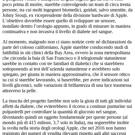
poco prima di morire, starebbe coinvolgendo un team di circa trenta
persone, tra cui molti ingegneri biomedici, guidati, salvo smentite, da
Johny Srouji, ex vicepresidente della divisione hardware di Apple.
L’obiettivo dovrebbe essere quello di sviluppare un sensore,
installato dentro l’orologio appunto, in grado di misurare in maniera
continuativa e non invasiva il livello di diabete nel sangue.
Al momento, malgrado non ci siano notizie certe né dichiarazioni da
parte del colosso californiano, Apple starebbe conducendo studi di
fattibilità in siti clinici della Bay Area, ovvero la zona metropolitana
che circonda la baia di San Francisco e il telegiornale statunitense
sarebbe in contatto con tre familiari di diabetici che si starebbero
sottoponendo ai test dell’azienda statunitense e avrebbero solo
spiegato, per giunta in maniera approssimativa, che il sensore ottico
su cui si starebbe lavorando, si baserebbe, per avere indicazioni sui
livelli glicemici, sulle variazioni di brillantezza di una luce trasmessa
attraverso la pelle.
La riuscita del progetto farebbe non solo la gioia di tutti gli individui
affetti da diabete, che eviterebbero il ricorso a continue punturine sui
polpastrelli per controllare la quantità di glucosio nel sangue,
diventando quindi un oggetto fondamentale per queste persone (al
mondo più di 415 milioni, 3,7 solo in Italia), ma segnerebbe inoltre
la svolta nella storia degli orologi Apple, che nel 2016 non hanno
registrato dei numeri di vendita rilevanti rispetto agli altri successi