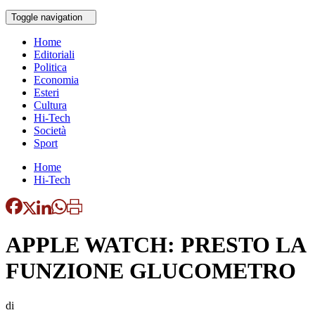
Toggle navigation
Home
Editoriali
Politica
Economia
Esteri
Cultura
Hi-Tech
Società
Sport
Home
Hi-Tech
APPLE WATCH: PRESTO LA
FUNZIONE GLUCOMETRO
di