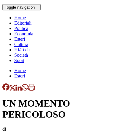
Toggle navigation
Home
Editoriali
Politica
Economia
Esteri
Cultura
Hi-Tech
Società
Sport
Home
Esteri
UN MOMENTO
PERICOLOSO
di