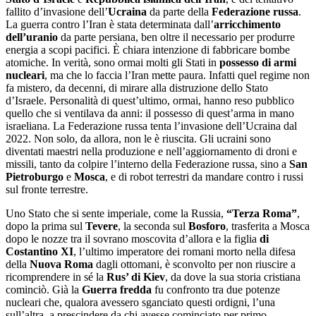
fallito d’invasione dell’
Ucraina
da parte della
Federazione russa
.
La guerra contro l’Iran è stata determinata dall’
arricchimento
dell’uranio
da parte persiana, ben oltre il necessario per produrre
energia a scopi pacifici. È chiara intenzione di fabbricare bombe
atomiche. In verità, sono ormai molti gli Stati in
possesso di armi
nucleari
, ma che lo faccia l’Iran mette paura. Infatti quel regime non
fa mistero, da decenni, di mirare alla distruzione dello Stato
d’Israele. Personalità di quest’ultimo, ormai, hanno reso pubblico
quello che si ventilava da anni: il possesso di quest’arma in mano
israeliana. La Federazione russa tenta l’invasione dell’Ucraina dal
2022. Non solo, da allora, non le è riuscita. Gli ucraini sono
diventati maestri nella produzione e nell’aggiornamento di droni e
missili, tanto da colpire l’interno della Federazione russa, sino a
San
Pietroburgo
e
Mosca
, e di robot terrestri da mandare contro i russi
sul fronte terrestre.
Uno Stato che si sente imperiale, come la Russia,
“Terza Roma”
,
dopo la prima sul
Tevere
, la seconda sul
Bosforo
, trasferita a Mosca
dopo le nozze tra il sovrano moscovita d’allora e la figlia
di
Costantino XI
, l’ultimo imperatore dei romani morto nella difesa
della
Nuova
Roma
dagli ottomani, è sconvolto per non riuscire a
ricomprendere in sé la
Rus’ di Kiev
, da dove la sua storia cristiana
cominciò. Già la
Guerra
fredda
fu confronto tra due potenze
nucleari che, qualora avessero sganciato questi ordigni, l’una
sull’altra, a prescindere da chi avesse cominciato per primo,