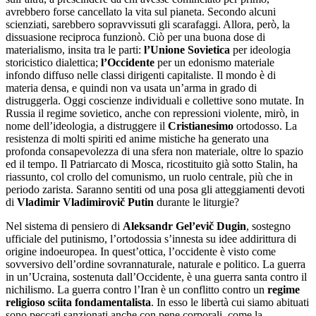
avrebbero forse cancellato la vita sul pianeta. Secondo alcuni
scienziati, sarebbero sopravvissuti gli scarafaggi. Allora, però, la
dissuasione reciproca funzionò. Ciò per una buona dose di
materialismo, insita tra le parti:
l’Unione Sovietica
per ideologia
storicistico dialettica;
l’Occidente
per un edonismo materiale
infondo diffuso nelle classi dirigenti capitaliste. Il mondo è di
materia densa, e quindi non va usata un’arma in grado di
distruggerla. Oggi coscienze individuali e collettive sono mutate. In
Russia il regime sovietico, anche con repressioni violente, mirò, in
nome dell’ideologia, a distruggere il
Cristianesimo
ortodosso. La
resistenza di molti spiriti ed anime mistiche ha generato una
profonda consapevolezza di una sfera non materiale, oltre lo spazio
ed il tempo. Il Patriarcato di Mosca, ricostituito già sotto Stalin, ha
riassunto, col crollo del comunismo, un ruolo centrale, più che in
periodo zarista. Saranno sentiti od una posa gli atteggiamenti devoti
di
Vladimir Vladimirovič Putin
durante le liturgie?
Nel sistema di pensiero di
Aleksandr Gel’evič Dugin
, sostegno
ufficiale del putinismo, l’ortodossia s’innesta su idee addirittura di
origine indoeuropea. In quest’ottica, l’occidente è visto come
sovversivo dell’ordine sovrannaturale, naturale e politico. La guerra
in un’Ucraina, sostenuta dall’Occidente, è una guerra santa contro il
nichilismo. La guerra contro l’Iran è un conflitto contro un
regime
religioso sciita fondamentalista
. In esso le libertà cui siamo abituati
sono peccati sanzionati anche con pene corporali, come la