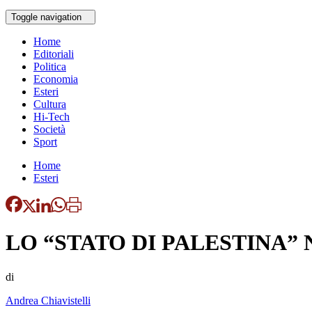
Toggle navigation
Home
Editoriali
Politica
Economia
Esteri
Cultura
Hi-Tech
Società
Sport
Home
Esteri
LO “STATO DI PALESTINA” 
di
Andrea Chiavistelli