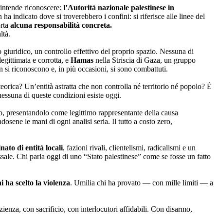
e intende riconoscere:
l’Autorità nazionale palestinese in
ha indicato dove si troverebbero i confini: si riferisce alle linee del
orta
alcuna responsabilità concreta.
ltà.
 giuridico, un controllo effettivo del proprio spazio. Nessuna di
egittimata e corrotta, e
Hamas
nella Striscia di Gaza, un gruppo
n si riconoscono e, in più occasioni, si sono combattuti.
rica? Un’entità astratta che non controlla né territorio né popolo? È
essuna di queste condizioni esiste oggi.
o, presentandolo come legittimo rappresentante della causa
ndosene le mani di ogni analisi seria. Il tutto a costo zero,
nato di entità locali
, fazioni rivali, clientelismi, radicalismi e un
bissale. Chi parla oggi di uno “Stato palestinese” come se fosse un fatto
i ha scelto la violenza
. Umilia chi ha provato — con mille limiti — a
ienza, con sacrificio, con interlocutori affidabili. Con disarmo,