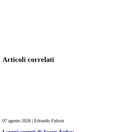
Articoli correlati
07 agosto 2026
|
Edoardo Falzon
I sogni segreti di Jason Arday