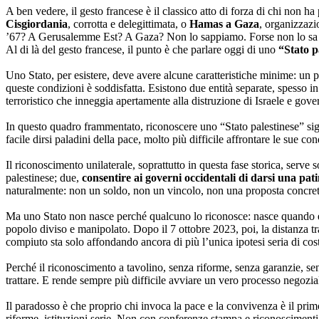
A ben vedere, il gesto francese è il classico atto di forza di chi non 
Cisgiordania
, corrotta e delegittimata, o
Hamas a Gaza
, organizzazio
’67? A Gerusalemme Est? A Gaza? Non lo sappiamo. Forse non lo sa 
Al di là del gesto francese, il punto è che parlare oggi di uno
“Stato p
Uno Stato, per esistere, deve avere alcune caratteristiche minime: un 
queste condizioni è soddisfatta. Esistono due entità separate, spesso in 
terroristico che inneggia apertamente alla distruzione di Israele e gove
In questo quadro frammentato, riconoscere uno “Stato palestinese” sig
facile dirsi paladini della pace, molto più difficile affrontare le sue con
Il riconoscimento unilaterale, soprattutto in questa fase storica, serve 
palestinese; due,
consentire ai governi occidentali di darsi una pat
naturalmente: non un soldo, non un vincolo, non una proposta concreta.
Ma uno Stato non nasce perché qualcuno lo riconosce: nasce quando esis
popolo diviso e manipolato. Dopo il 7 ottobre 2023, poi, la distanza tra 
compiuto sta solo affondando ancora di più l’unica ipotesi seria di cost
Perché il riconoscimento a tavolino, senza riforme, senza garanzie, sen
trattare. E rende sempre più difficile avviare un vero processo negozia
Il paradosso è che proprio chi invoca la pace e la convivenza è il pri
riforme, istituzioni serie. Non con conferenze stampa e riconoscimenti