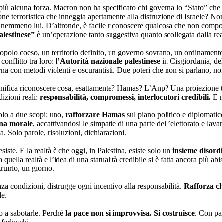
ha più alcuna forza. Macron non ha specificato chi governa lo “Stato” ch
ne terroristica che inneggia apertamente alla distruzione di Israele? Non 
nemmeno lui. D’altronde, è facile riconoscere qualcosa che non comp
alestinese”
è un’operazione tanto suggestiva quanto scollegata dalla rea
popolo coeso, un territorio definito, un governo sovrano, un ordinamento
conflitto tra loro:
l’Autorità nazionale palestinese
in Cisgiordania, del
rna con metodi violenti e oscurantisti. Due poteri che non si parlano, no
nifica riconoscere cosa, esattamente? Hamas? L’Anp? Una proiezione teo
dizioni reali:
responsabilità, compromessi, interlocutori credibili.
E n
solo a due scopi: uno,
rafforzare Hamas
sul piano politico e diplomatic
ina morale
, accattivandosi le simpatie di una parte dell’elettorato e lava
 Solo parole, risoluzioni, dichiarazioni.
te. E la realtà è che oggi, in Palestina, esiste solo un
insieme disordi
quella realtà e l’idea di una statualità credibile si è fatta ancora più a
ruirlo, un giorno.
za condizioni, distrugge ogni incentivo alla responsabilità.
Rafforza ch
le.
mo a sabotarle. Perché
la pace non si improvvisa. Si costruisce
. Con paz
 farlocchi.