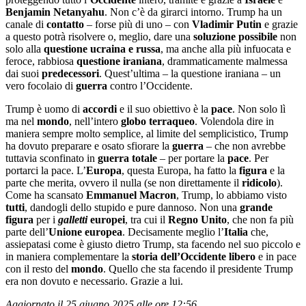
Benjamin Netanyahu
. Non c’è da girarci intorno. Trump ha un
canale di
contatto
– forse più di uno – con
Vladimir Putin
e grazie
a questo potrà risolvere o, meglio, dare una
soluzione possibile
non
solo alla
questione ucraina e russa
, ma anche alla più infuocata e
feroce, rabbiosa
questione iraniana
, drammaticamente malmessa
dai suoi
predecessori
. Quest’ultima – la questione iraniana – un
vero focolaio di
guerra
contro l’Occidente.
Trump è uomo di
accordi
e il suo obiettivo è la
pace
. Non solo lì
ma nel
mondo
, nell’intero
globo terraqueo
. Volendola dire in
maniera sempre molto semplice, al limite del semplicistico, Trump
ha dovuto preparare e osato sfiorare la
guerra
– che non avrebbe
tuttavia sconfinato in
guerra totale
– per portare la
pace
. Per
portarci la pace. L’
Europa
, questa Europa, ha fatto la
figura
e la
parte che merita, ovvero il nulla (se non direttamente il
ridicolo
).
Come ha scansato
Emmanuel Macron
, Trump, lo abbiamo visto
tutti
, dandogli dello stupido e pure dannoso. Non una
grande
figura
per i
galletti
europei
, tra cui il
Regno Unito
, che non fa più
parte dell’
Unione europea
. Decisamente meglio l’
Italia
che,
assiepatasi come è giusto dietro Trump, sta facendo nel suo piccolo e
in maniera complementare la
storia dell’Occidente libero
e in pace
con il resto del
mondo
. Quello che sta facendo il presidente Trump
era non dovuto e necessario. Grazie a lui.
Aggiornato il 25 giugno 2025 alle ore 12:56