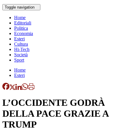
Toggle navigation
Home
Editoriali
Politica
Economia
Esteri
Cultura
Hi-Tech
Società
Sport
Home
Esteri
L’OCCIDENTE GODRÀ
DELLA PACE GRAZIE A
TRUMP