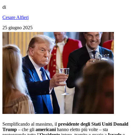
di
Cesare Alfieri
25 giugno 2025
Semplificando al massimo, il
presidente degli
Stati Uniti
Donald
Trump
– che gli
americani
hanno eletto più volte – sta
proteggendo tutto l’
Occidente
intero, tramite e grazie a
Israele
e