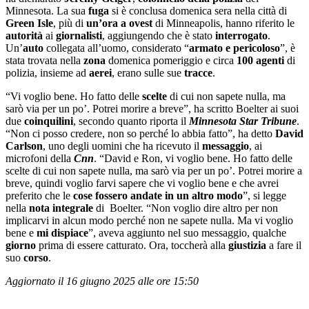
Minnesota. La sua
fuga
si è conclusa domenica sera nella città di
Green Isle
, più di
un’ora a ovest
di Minneapolis, hanno riferito le
autorità
ai
giornalisti
, aggiungendo che è stato
interrogato
.
Un’
auto
collegata all’uomo, considerato “
armato e pericoloso
”, è
stata trovata nella
zona
domenica pomeriggio e circa
100 agenti
di
polizia, insieme ad
aerei
, erano sulle sue
tracce
.
“Vi voglio bene. Ho fatto delle
scelte
di cui non sapete nulla, ma
sarò via per un po’. Potrei morire a breve”, ha scritto Boelter ai suoi
due
coinquilini
, secondo quanto riporta il
Minnesota Star Tribune
.
“Non ci posso credere, non so perché lo abbia fatto”, ha detto
David
Carlson
, uno degli uomini che ha ricevuto il
messaggio
, ai
microfoni della
Cnn
. “David e Ron, vi voglio bene. Ho fatto delle
scelte di cui non sapete nulla, ma sarò via per un po’. Potrei morire a
breve, quindi voglio farvi sapere che vi voglio bene e che avrei
preferito che le
cose fossero andate in un altro modo
”, si legge
nella
nota integrale
di Boelter. “Non voglio dire altro per non
implicarvi in alcun modo perché non ne sapete nulla. Ma vi voglio
bene e
mi
dispiace
”, aveva aggiunto nel suo messaggio, qualche
giorno
prima di essere catturato. Ora, toccherà alla
giustizia
a fare il
suo
corso
.
Aggiornato il 16 giugno 2025 alle ore 15:50