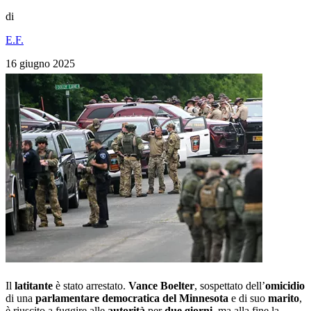
di
E.F.
16 giugno 2025
Il
latitante
è stato arrestato.
Vance Boelter
, sospettato dell’
omicidio
di una
parlamentare democratica del Minnesota
e di suo
marito
,
è riuscito a fuggire alle
autorità
per
due giorni
, ma alla fine la