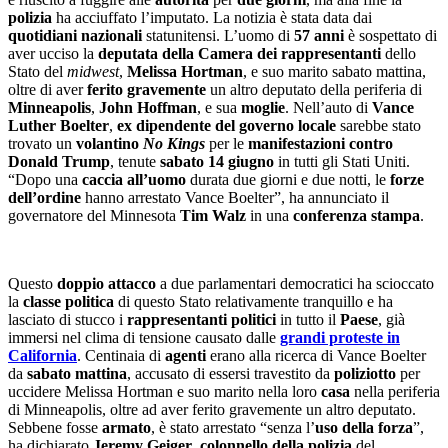
polizia
ha acciuffato l’imputato. La notizia è stata data dai
quotidiani nazionali
statunitensi. L’uomo di
57 anni
è sospettato di
aver ucciso la
deputata della Camera dei rappresentanti
dello
Stato del
midwest
,
Melissa Hortman
, e suo marito sabato mattina,
oltre di aver
ferito gravemente
un altro deputato della periferia di
Minneapolis
,
John Hoffman
, e sua
moglie
. Nell’auto di
Vance
Luther Boelter
,
ex dipendente del
governo locale
sarebbe stato
trovato un
volantino
No Kings
per le
manifestazioni contro
Donald Trump
, tenute
sabato 14 giugno
in tutti gli Stati Uniti.
“Dopo una
caccia all’uomo
durata due giorni e due notti, le
forze
dell’ordine
hanno arrestato Vance Boelter”, ha annunciato il
governatore del Minnesota
Tim Walz
in una
conferenza stampa
.
Questo
doppio attacco
a due parlamentari democratici ha scioccato
la
classe politica
di questo Stato relativamente tranquillo e ha
lasciato di stucco i
rappresentanti politici
in tutto il
Paese
, già
immersi nel clima di tensione causato dalle
grandi proteste in
California
. Centinaia di
agenti
erano alla ricerca di Vance Boelter
da
sabato mattina
, accusato di essersi travestito da
poliziotto
per
uccidere Melissa Hortman e suo marito nella loro
casa
nella periferia
di Minneapolis, oltre ad aver ferito gravemente un altro deputato.
Sebbene fosse
armato
, è stato arrestato “senza l’
uso della forza
”,
ha dichiarato
Jeremy Geiger
,
colonnello della polizia
del