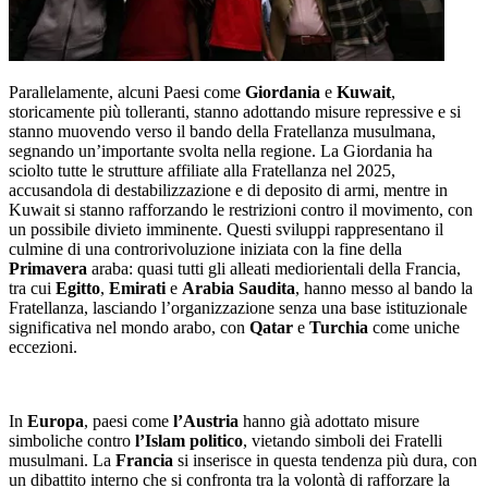
Parallelamente, alcuni Paesi come
Giordania
e
Kuwait
,
storicamente più tolleranti, stanno adottando misure repressive e si
stanno muovendo verso il bando della Fratellanza musulmana,
segnando un’importante svolta nella regione. La Giordania ha
sciolto tutte le strutture affiliate alla Fratellanza nel 2025,
accusandola di destabilizzazione e di deposito di armi, mentre in
Kuwait si stanno rafforzando le restrizioni contro il movimento, con
un possibile divieto imminente. Questi sviluppi rappresentano il
culmine di una controrivoluzione iniziata con la fine della
Primavera
araba: quasi tutti gli alleati mediorientali della Francia,
tra cui
Egitto
,
Emirati
e
Arabia Saudita
, hanno messo al bando la
Fratellanza, lasciando l’organizzazione senza una base istituzionale
significativa nel mondo arabo, con
Qatar
e
Turchia
come uniche
eccezioni.
In
Europa
, paesi come
l’Austria
hanno già adottato misure
simboliche contro
l’Islam
politico
, vietando simboli dei Fratelli
musulmani. La
Francia
si inserisce in questa tendenza più dura, con
un dibattito interno che si confronta tra la volontà di rafforzare la