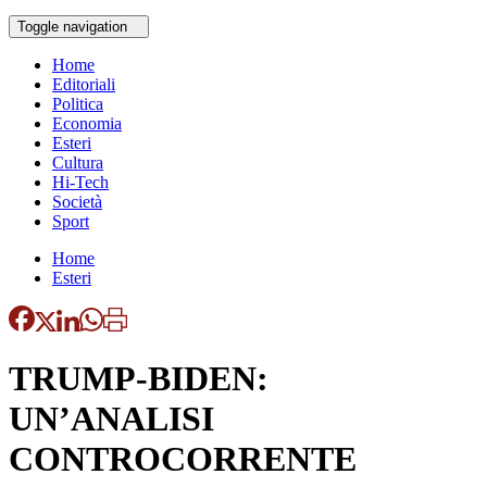
Toggle navigation
Home
Editoriali
Politica
Economia
Esteri
Cultura
Hi-Tech
Società
Sport
Home
Esteri
TRUMP-BIDEN:
UN’ANALISI
CONTROCORRENTE