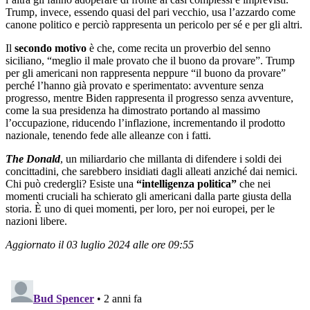
Trump, invece, essendo quasi del pari vecchio, usa l’azzardo come
canone politico e perciò rappresenta un pericolo per sé e per gli altri.
Il
secondo motivo
è che, come recita un proverbio del senno
siciliano, “meglio il male provato che il buono da provare”. Trump
per gli americani non rappresenta neppure “il buono da provare”
perché l’hanno già provato e sperimentato: avventure senza
progresso, mentre Biden rappresenta il progresso senza avventure,
come la sua presidenza ha dimostrato portando al massimo
l’occupazione, riducendo l’inflazione, incrementando il prodotto
nazionale, tenendo fede alle alleanze con i fatti.
The Donald
, un miliardario che millanta di difendere i soldi dei
concittadini, che sarebbero insidiati dagli alleati anziché dai nemici.
Chi può credergli? Esiste una
“intelligenza politica”
che nei
momenti cruciali ha schierato gli americani dalla parte giusta della
storia. È uno di quei momenti, per loro, per noi europei, per le
nazioni libere.
Aggiornato il 03 luglio 2024 alle ore 09:55