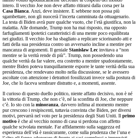
intero. Il vecchio Joe non deve affatto ritirarsi dalla corsa per la
Casa Bianca
. Anzi, deve insistere. E sebbene non possa più
sgambettare, non gli nuocerà l’incerta camminata da ottuagenario.
La testa di Biden avrà pure qualche vuoto, che l’età giustifica, non la
malattia. Alle domande, Trump non ha mai risposto, ma opposto
farfugliamenti ipotetici caratteristici di una mente poco equilibrata
nei giudizi. Il vecchio Joe ha sbagliato a replicare sciorinando atti e
fatti della sua presidenza contro un avversario incline a mentire per
mancanza di argomenti. Il geniale
Stanislaw Lec
invitava a “non
mentire se la verità rende di più”. Trump, non possedendo una
qualche verità da far valere, era costretto a mentire spudoratamente,
mentre Biden poteva tranquillamente esporre le tante verità della sua
presidenza, che rendevano molto nella discussione, se le avessero
ascoltate con attenzione i detrattori fossilizzati invece sulla postura di
Joe, che lo faceva sembrare distratto e, a momenti, assente.
Il curioso di questo duello politico, niente affatto decisivo, non è né
la vittoria di Trump, che non c’è, né la sconfitta di Joe, che neppure
c’è. Io sto con la
minoranza
, davvero infima al momento mentre
pur crescono i resipiscenti, tuttavia convinta che Biden, per diversi
motivi, prevarrà nel voto per la presidenza degli Stati Uniti. Il
primo
motivo
è che al vecchio nonno di casa si perdona con affetto
qualche scivolata mentale. Far affidamento sulla saggezza ed
esperienza dell’età è rassicurante, come sulla prudenza che l’una e
l’altra gli fanno adoperare di fronte ai casi complessi e imprevisti.