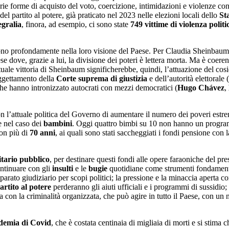
rie forme di acquisto del voto, coercizione, intimidazioni e violenze cont
el partito al potere, già praticato nel 2023 nelle elezioni locali dello
St
egralia
, finora, ad esempio, ci sono state
749 vittime di violenza politi
ono profondamente nella loro visione del Paese. Per Claudia Sheinbaum,
e dove, grazie a lui, la divisione dei poteri è lettera morta. Ma è coere
ale vittoria di Sheinbaum significherebbe, quindi, l’attuazione del cos
oggettamento della
Corte suprema di giustizia
e dell’autorità elettorale
che hanno intronizzato autocrati con mezzi democratici (
Hugo Chávez
,
l’attuale politica del Governo di aumentare il numero dei poveri estremi,
e nel caso dei
bambini
. Oggi quattro bimbi su 10 non hanno un progr
con più di
70 anni
, ai quali sono stati saccheggiati i fondi pensione co
itario pubblico
, per destinare questi fondi alle opere faraoniche del p
ontinuare con gli
insulti
e le
bugie
quotidiane come strumenti fondamental
parato giudiziario per scopi politici; la pressione e la minaccia aperta co
artito al potere
perderanno gli aiuti ufficiali e i programmi di sussidio
za con la criminalità organizzata, che può agire in tutto il Paese, con un 
demia di Covid
, che è costata centinaia di migliaia di morti e si stima