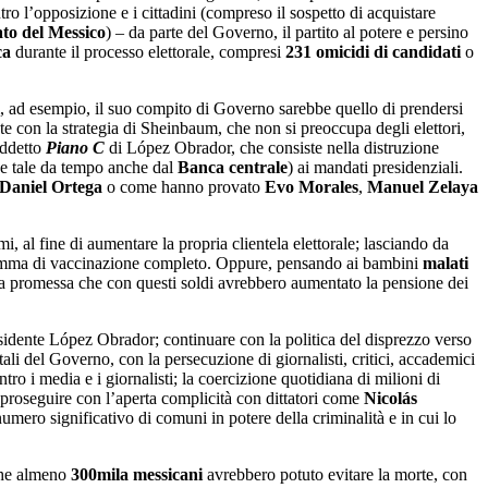
ro l’opposizione e i cittadini (compreso il sospetto di acquistare
ato del Messico
) – da parte del Governo, il partito al potere e persino
ca
durante il processo elettorale, compresi
231 omicidi di candidati
o
 ad esempio, il suo compito di Governo sarebbe quello di prendersi
nte con la strategia di Sheinbaum, che non si preoccupa degli elettori,
iddetto
Piano C
di López Obrador, che consiste nella distruzione
 (e tale da tempo anche dal
Banca centrale
) ai mandati presidenziali.
Daniel Ortega
o come hanno provato
Evo Morales
,
Manuel Zelaya
 al fine di aumentare la propria clientela elettorale; lasciando da
amma di vaccinazione completo. Oppure, pensando ai bambini
malati
n la promessa che con questi soldi avrebbero aumentato la pensione dei
residente López Obrador; continuare con la politica del disprezzo verso
i del Governo, con la persecuzione di giornalisti, critici, accademici
ntro i media e i giornalisti; la coercizione quotidiana di milioni di
; proseguire con l’aperta complicità con dittatori come
Nicolás
numero significativo di comuni in potere della criminalità e in cui lo
 che almeno
300mila messicani
avrebbero potuto evitare la morte, con