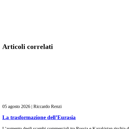
Articoli correlati
05 agosto 2026
|
Riccardo Renzi
La trasformazione dell’Eurasia
L’aumento degli scambi commerciali tra Russia e Kazakistan rischia di