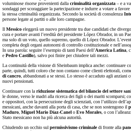
voluminose risorse provenienti dalla
criminalità organizzata
– e a va
sondaggi per scoraggiare la partecipazione e indurre a votare a favore d
la stessa criminalità organizzata. Secondo la società di consulenza
Int
persone legate ai partiti o alle loro campagne.
Il
Messico
eleggerà un nuovo presidente tra due candidati che diverg
cura e portare avanti l’eredità del presidente López Obrador, in un Paes
ma solo di un voto, quello supremo, quello di López Obrador. L’eventu
completa degli organi autonomi di controllo costituzionale e nell’ass
In una parola: seguire l’esempio di tanti Paesi dell’
America Latina
, 
e
Pedro Castillo
), salvo poi finire per chiudere tali mezzi.
La continuità della visione di Sheinbaum implica anche: continuare con 
parte, quindi, tutti coloro che non contano come clienti elettorali, com
di cancro
, abbandonati a se stessi. Lo stesso è accaduto agli anziani 
nuovi pensionati.
Continuare con la
riduzione sistematica del bilancio del settore san
le donne, verso le madri alla ricerca dei figli o dei mariti scomparsi; c
e oppositori, con la persecuzione degli scienziati, con l’utilizzo dell’ap
messicani, anche davanti alla porta di casa, che se non sostengono il
p
Maduro
,
Miguel Mario Díaz-Canel
o
Evo Morales
, o con l’allean
Stato messicano non ha più alcuna autorità.
Chiudendo un occhio sul
permissivismo criminale
di fronte alla
pan