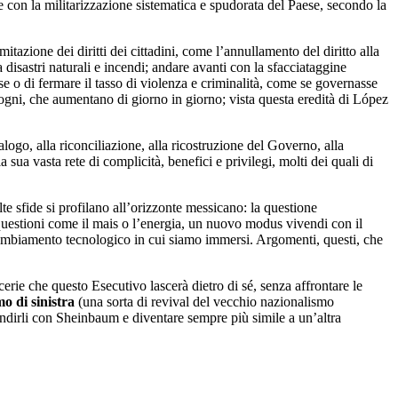
e con la militarizzazione sistematica e spudorata del Paese, secondo la
tazione dei diritti dei cittadini, come l’annullamento del diritto alla
 disastri naturali e incendi; andare avanti con la sfacciataggine
e o di fermare il tasso di violenza e criminalità, come se governasse
sogni, che aumentano di giorno in giorno; vista questa eredità di López
logo, alla riconciliazione, alla ricostruzione del Governo, alla
 sua vasta rete di complicità, benefici e privilegi, molti dei quali di
te sfide si profilano all’orizzonte messicano: la questione
uestioni come il mais o l’energia, un nuovo modus vivendi con il
ambiamento tecnologico in cui siamo immersi. Argomenti, questi, che
rie che questo Esecutivo lascerà dietro di sé, senza affrontare le
o di sinistra
(una sorta di revival del vecchio nazionalismo
fondirli con Sheinbaum e diventare sempre più simile a un’altra