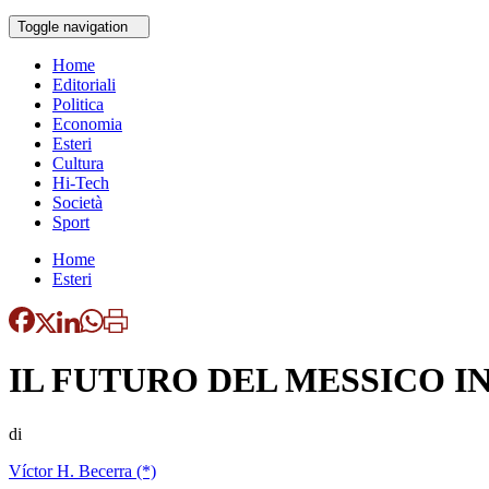
Toggle navigation
Home
Editoriali
Politica
Economia
Esteri
Cultura
Hi-Tech
Società
Sport
Home
Esteri
IL FUTURO DEL MESSICO I
di
Víctor H. Becerra (*)