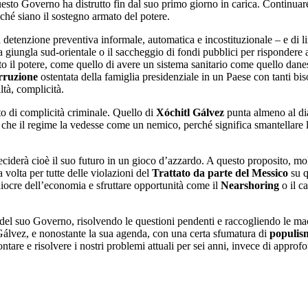
questo Governo ha distrutto fin dal suo primo giorno in carica. Continuar
nché siano il sostegno armato del potere.
etenzione preventiva informale, automatica e incostituzionale – e di limi
la giungla sud-orientale o il saccheggio di fondi pubblici per rispondere a
o il potere, come quello di avere un sistema sanitario come quello danes
rruzione
ostentata della famiglia presidenziale in un Paese con tanti bi
altà, complicità.
to di complicità criminale. Quello di
Xóchitl Gálvez
punta almeno al dia
sì che il regime la vedesse come un nemico, perché significa smantellare la
eciderà cioè il suo futuro in un gioco d’azzardo. A questo proposito, mol
a volta per tutte delle violazioni del
Trattato da parte del Messico
su q
ediocre dell’economia e sfruttare opportunità come il
Nearshoring
o il c
el suo Governo, risolvendo le questioni pendenti e raccogliendo le mace
álvez, e nonostante la sua agenda, con una certa sfumatura di
populism
ontare e risolvere i nostri problemi attuali per sei anni, invece di appro