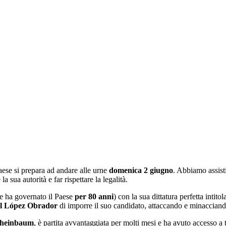
aese si prepara ad andare alle urne
domenica 2 giugno
. Abbiamo assist
a sua autorità e far rispettare la legalità.
ve ha governato il Paese
per 80 anni
) con la sua dittatura perfetta intitol
l López Obrador
di imporre il suo candidato, attaccando e minacciando
Sheinbaum
, è partita avvantaggiata per molti mesi e ha avuto accesso a