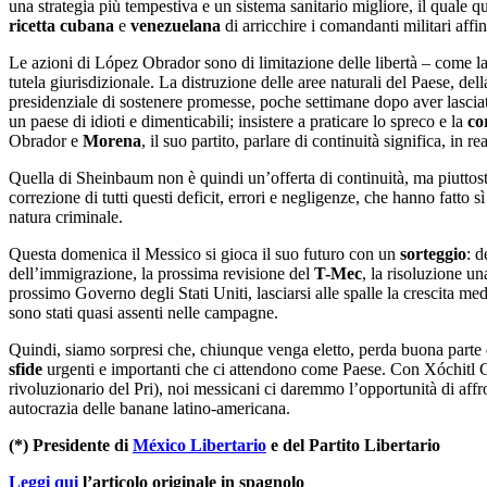
una strategia più tempestiva e un sistema sanitario migliore, il quale 
ricetta cubana
e
venezuelana
di arricchire i comandanti militari affi
Le azioni di López Obrador sono di limitazione delle libertà – come la d
tutela giurisdizionale. La distruzione delle aree naturali del Paese, del
presidenziale di sostenere promesse, poche settimane dopo aver lasciat
un paese di idioti e dimenticabili; insistere a praticare lo spreco e la
co
Obrador e
Morena
, il suo partito, parlare di continuità significa, in re
Quella di Sheinbaum non è quindi un’offerta di continuità, ma piuttos
correzione di tutti questi deficit, errori e negligenze, che hanno fatto 
natura criminale.
Questa domenica il Messico si gioca il suo futuro con un
sorteggio
: d
dell’immigrazione, la prossima revisione del
T-Mec
, la risoluzione un
prossimo Governo degli Stati Uniti, lasciarsi alle spalle la crescita m
sono stati quasi assenti nelle campagne.
Quindi, siamo sorpresi che, chiunque venga eletto, perda buona parte d
sfide
urgenti e importanti che ci attendono come Paese. Con Xóchitl G
rivoluzionario del Pri), noi messicani ci daremmo l’opportunità di affr
autocrazia delle banane latino-americana.
(*) Presidente di
México Libertario
e del Partito Libertario
Leggi qui
l’articolo originale in spagnolo