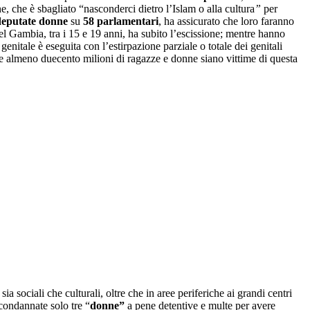
e, che è sbagliato “nasconderci dietro l’Islam o alla cultura
”
per
deputate donne
su
58 parlamentari
, ha assicurato che loro faranno
del Gambia, tra i 15 e 19 anni, ha subito l’escissione; mentre hanno
enitale è eseguita con l’estirpazione parziale o totale dei genitali
che almeno duecento milioni di ragazze e donne siano vittime di questa
a sociali che culturali, oltre che in aree periferiche ai grandi centri
 condannate solo tre “
donne”
a pene detentive e multe per avere