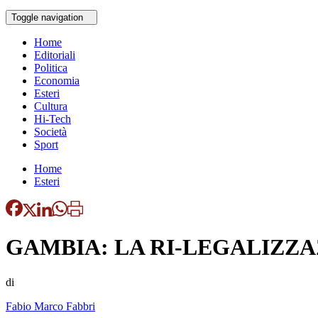
Toggle navigation
Home
Editoriali
Politica
Economia
Esteri
Cultura
Hi-Tech
Società
Sport
Home
Esteri
GAMBIA: LA RI-LEGALIZZ
di
Fabio Marco Fabbri