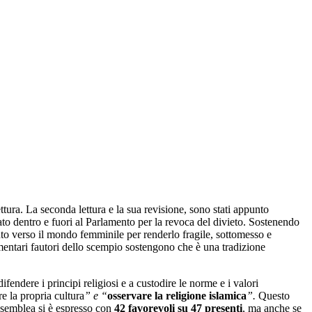
ttura. La seconda lettura e la sua revisione, sono stati appunto
to dentro e fuori al Parlamento per la revoca del divieto. Sostenendo
to verso il mondo femminile per renderlo fragile, sottomesso e
amentari fautori dello scempio sostengono che è una tradizione
difendere i principi religiosi e a custodire le norme e i valori
re la propria cultura
” e “
osservare la
religione islamica
”
.
Questo
ssemblea si è espresso con
42 favorevoli su 47 presenti
, ma anche se