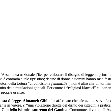
’Assemblea nazionale l’iter per elaborare il disegno di legge in prima le
 è contraria a tale ripristino; decine di donne e uomini hanno manifesta
ori della tortura “circoncisione
femminile
”,
non è altro che un tormen
ito delle mutilazioni genitali. Per contro i “
religiosi islamici
” e i parl
e proprie usanze.
osta di legge
,
Almameh Gibba
ha affermato che tale azione serve
“
a 
ente in vigore,
è “
una violazione diretta del diritto dei cittadini a pratica
l
Consiglio islamico supremo del Gambia
. Comunque, il voto dell’A