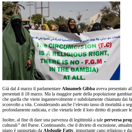
Già dal 4 marzo il parlamentare
Almameh Gibba
aveva presentato all
presentati il 18 marzo. Ma la maggior parte della popolazione gambiana
che quella che viene ingannevolmente e subdolamente chiamata dai faut
sconvolto a vita. Considerando anche l’elevato tasso di mortalità a segu
profondamente radicata, e che vietarla lede il loro diritto di praticare l
Inoltre, al fine di dare una parvenza di legittimità a tale
perversa prop
culturali
”
del Paese. Continuando, che il divieto di escissione, attualm
piano è supportato da
Abdoulie Fatty
, importante capo religioso e da