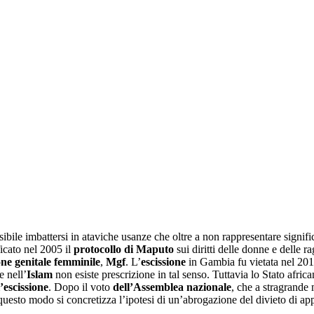
sibile imbattersi in ataviche usanze che oltre a non rappresentare sign
icato nel 2005 il
protocollo di Maputo
sui diritti delle donne e delle r
one genitale femminile
,
Mgf
. L’
escissione
in Gambia fu vietata nel 201
e nell’
Islam
non esiste prescrizione in tal senso. Tuttavia lo Stato afric
l’escissione
. Dopo il voto
dell’Assemblea nazionale
, che a stragrande 
questo modo si concretizza l’ipotesi di un’abrogazione del divieto di appl