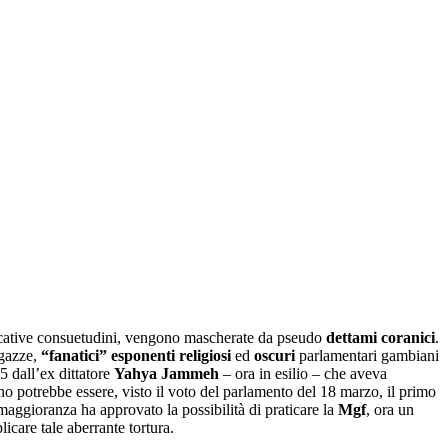
ificative consuetudini, vengono mascherate da pseudo
dettami coranici
.
agazze,
“fanatici” esponenti religiosi
ed
oscuri
parlamentari gambiani
5 dall’ex dittatore
Yahya Jammeh
– ora in esilio – che aveva
ano potrebbe essere, visto il voto del parlamento del 18 marzo, il primo
maggioranza ha approvato la possibilità di praticare la
Mgf
, ora un
icare tale aberrante tortura.