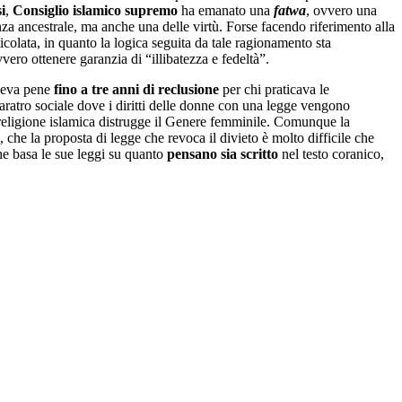
i
,
Consiglio islamico supremo
ha emanato una
fatwa
, ovvero una
za ancestrale, ma anche una delle virtù. Forse facendo riferimento alla
rticolata, in quanto la logica seguita da tale ragionamento sta
ovvero ottenere garanzia di “illibatezza e fedeltà”.
edeva pene
fino a tre anni di reclusione
per chi praticava le
baratro sociale dove i diritti delle donne con una legge vengono
religione islamica distrugge il Genere femminile. Comunque la
, che la proposta di legge che revoca il divieto è molto difficile che
he basa le sue leggi su quanto
pensano sia scritto
nel testo coranico,