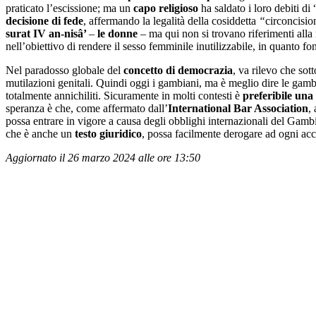
praticato l’escissione; ma un
capo
religioso
ha saldato i loro debiti d
decisione di fede
, affermando la legalità della cosiddetta
“
circoncisio
surat IV an-nisâ’
–
le donne
– ma qui non si trovano riferimenti alla
nell’obiettivo di rendere il sesso femminile inutilizzabile, in quanto fo
Nel paradosso globale del
concetto di democrazia
, va rilevo che so
mutilazioni genitali. Quindi oggi i gambiani, ma è meglio dire le gambi
totalmente annichiliti. Sicuramente in molti contesti è
preferibile una
speranza è che, come affermato dall’
International Bar Association
,
possa entrare in vigore a causa degli obblighi internazionali del Gamb
che è anche un
testo giuridico
, possa facilmente derogare ad ogni acc
Aggiornato il 26 marzo 2024 alle ore 13:50