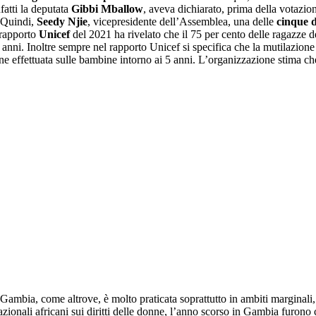
fatti la deputata
Gibbi Mballow
, aveva dichiarato, prima della votazion
. Quindi,
Seedy Njie
, vicepresidente dell’Assemblea, una delle
cinque 
 rapporto
Unicef
​​del 2021 ha rivelato che il 75 per cento delle ragazze 
 anni. Inoltre sempre nel rapporto Unicef si specifica che la mutilazione g
viene effettuata sulle bambine intorno ai 5 anni. L’organizzazione stima 
ambia, come altrove, è molto praticata soprattutto in ambiti marginali, si
azionali africani sui diritti delle donne, l’anno scorso in Gambia furono