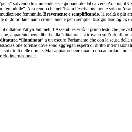
i “pena” solvendo le ammende e scagionandole dal carcere. Ancora, il
Cs
ne femminile”. Asserendo che nell’Islam l’escissione non è solo un’usan
 mutilazione femminile.
Brevemente e semplificando
, la realtà è più a
nte di dolori lancinanti cronici anche per i semplici bisogni fisiologici; 
tto il dittatore Yahya Jammeh, l’Assemblea votò il primo testo che prev
ane, apparentemente liberi dalla “dittatura”, si trovano sull’orlo di un 
 dittatura “illuminata”
a un oscuro Parlamento che con la scusa della 
 associazione forense dove sono aggregati esperti di diritto internazionali
ia sui diritti delle donne. Ma sappiamo bene quanto una autoritarismo c
ordo internazionale.