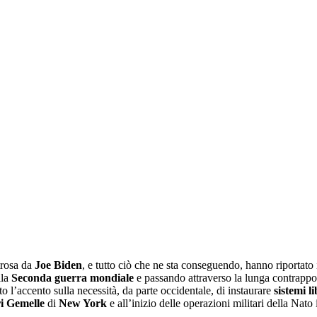
strosa da
Joe Biden
, e tutto ciò che ne sta conseguendo, hanno riportato i
lla
Seconda guerra mondiale
e passando attraverso la lunga contrappos
 l’accento sulla necessità, da parte occidentale, di instaurare
sistemi li
ri Gemelle
di
New York
e all’inizio delle operazioni militari della Nato