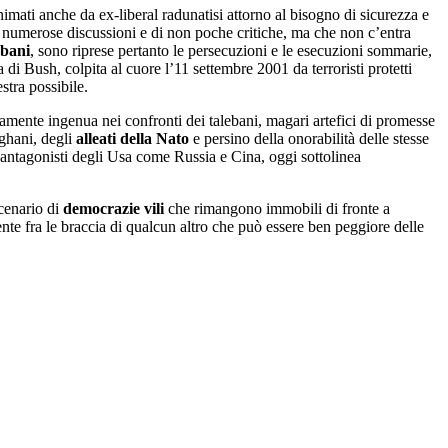
nimati anche da ex-liberal radunatisi attorno al bisogno di sicurezza e
di numerose discussioni e di non poche critiche, ma che non c’entra
ebani
, sono riprese pertanto le persecuzioni e le esecuzioni sommarie,
di Bush, colpita al cuore l’11 settembre 2001 da terroristi protetti
stra possibile.
ente ingenua nei confronti dei talebani, magari artefici di promesse
fghani, degli
alleati della Nato
e persino della onorabilità delle stesse
i antagonisti degli Usa come Russia e Cina, oggi sottolinea
scenario di
democrazie vili
che rimangono immobili di fronte a
te fra le braccia di qualcun altro che può essere ben peggiore delle