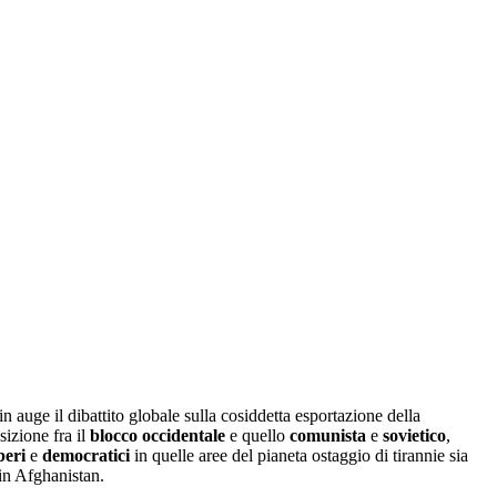
n auge il dibattito globale sulla cosiddetta esportazione della
izione fra il
blocco occidentale
e quello
comunista
e
sovietico
,
beri
e
democratici
in quelle aree del pianeta ostaggio di tirannie sia
 in Afghanistan.