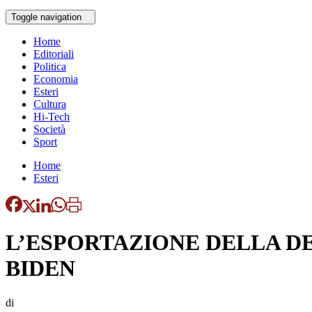
Toggle navigation
Home
Editoriali
Politica
Economia
Esteri
Cultura
Hi-Tech
Società
Sport
Home
Esteri
L’ESPORTAZIONE DELLA D
BIDEN
di