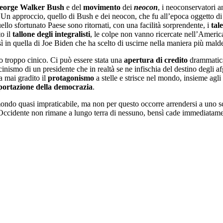
eorge Walker Bush
e del
movimento
dei
neocon
, i neoconservatori a
ico. Un approccio, quello di Bush e dei neocon, che fu all’epoca oggetto 
ello sfortunato Paese sono ritornati, con una facilità sorprendente, i
tal
to il
tallone degli integralisti
, le colpe non vanno ricercate nell’America 
ì in quella di Joe Biden che ha scelto di uscirne nella maniera più malde
o troppo cinico. Ci può essere stata una
apertura di credito
drammaticam
ismo di un presidente che in realtà se ne infischia del destino degli a
a mai gradito il
protagonismo
a stelle e strisce nel mondo, insieme agl
sportazione della democrazia
.
l mondo quasi impraticabile, ma non per questo occorre arrendersi a uno 
’Occidente non rimane a lungo terra di nessuno, bensì cade immediatamen