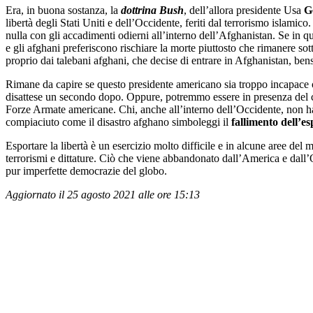
Era, in buona sostanza, la
dottrina Bush
, dell’allora presidente Usa
G
libertà degli Stati Uniti e dell’Occidente, feriti dal terrorismo islam
nulla con gli accadimenti odierni all’interno dell’Afghanistan. Se in qu
e gli afghani preferiscono rischiare la morte piuttosto che rimanere sot
proprio dai talebani afghani, che decise di entrare in Afghanistan, bens
Rimane da capire se questo presidente americano sia troppo incapace 
disattese un secondo dopo. Oppure, potremmo essere in presenza del cin
Forze Armate americane. Chi, anche all’interno dell’Occidente, non h
compiaciuto come il disastro afghano simboleggi il
fallimento dell’e
Esportare la libertà è un esercizio molto difficile e in alcune aree de
terrorismi e dittature. Ciò che viene abbandonato dall’America e dall
pur imperfette democrazie del globo.
Aggiornato il 25 agosto 2021 alle ore 15:13