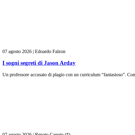
07 agosto 2026
|
Edoardo Falzon
I sogni segreti di Jason Arday
Un professore accusato di plagio con un curriculum “fantasioso”. Come
07 agosto 2026
|
Renato Caputo (*)