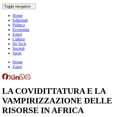
Toggle navigation
Home
Editoriali
Politica
Economia
Esteri
Cultura
Hi-Tech
Società
Sport
Home
Esteri
LA COVIDITTATURA E LA
VAMPIRIZZAZIONE DELLE
RISORSE IN AFRICA