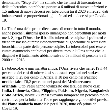
denominato “
Stop Tb
”, ha stimato che tre mesi di trascuratezza
della tubercolosi potrebbero portare a 6 milioni di nuove infezioni e
1,5 milioni di nuovi decessi per tubercolosi tra il 2020 e il 2025, dati
imbarazzanti se proporzionati agli infettati ed ai decessi per Covid-
19.
La Tbc è una delle prime dieci cause di morte in tutto il mondo,
anche perché i
sintomi
spesso rimangono non percettibili per molti
mesi. Spiega l’Oms, che il bacillo tubercolare colpisce i
polmoni
e
viene trasmesso durante l’espettorazione di goccioline di secrezioni
bronchiali da parte delle persone colpite. La tubercolosi può essere
curata assumendo antibiotici per diversi mesi e l’Oms stima che la
diagnosi e il trattamento abbiano salvato 58 milioni di persone tra il
2000 e il 2018.
La tubercolosi è una malattia antica; l’Oms rivela che nel 2019 il 44
per cento dei casi di tubercolosi sono stati segnalati nel
sud-est
asiatico
, il 25 per cento in Africa, il 18 per cento nel
Pacifico
occidentale
e l'8,2 per cento nei paesi del
Mediterraneo
orientale
. Otto Paesi hanno totalizzato due terzi dei nuovi casi:
India, Indonesia, Cina, Filippine, Pakistan, Nigeria, Bangladesh
e Sud Africa
, inoltre 78 Paesi avevano intrapreso un percorso molto
costruttivo per la lotta alla Tbc e per raggiungere gli obiettivi previsti
dal
Piano sanitario mondiale
per il 2020, tutto ciò prima del
Covid-19.