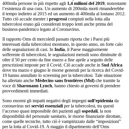
400mila persone in più rispetto agli
1,4 milioni del 2019
, nonostante
l’esistenza di una cura. Un aumento di 200mila morti rimanderebbe
il tempo indietro al 2015 ed un aumento di 400mila al lontano 2012.
Tutto ciò accade mentre i
progressi
compiuti nella lotta alla
tubercolosi erano già considerati troppo lenti anche prima del
business-pandemico legato al Coronavirus.
Il rapporto Oms di mercoledì passato riporta che i Paesi più
interessati dalla tubercolosi mostrano, in questo anno, un forte calo
delle segnalazioni di casi. In
India
, il Paese maggiormente
sofferente di tubercolosi, le segnalazioni mensili sono diminuite di
oltre il 50 per cento da fine marzo a fine aprile a seguito delle
prescrizioni imposte per il Covid. Ciò accade anche in
Sud Africa
dove tra marzo e giugno le risorse generali per la ricerca del Covid-
19 hanno annullato lo screening per la tubercolosi. Tale situazione
ha allertato anche
Médecins sans frontières (Msf)
che tramite la
voce di
Sharonann Lynch
, hanno chiesto ai governi di prendere
provvedimenti immediati.
Sono enormi gli impatti negativi degli impegni
sull’epidemia
da
coronavirus nei
servizi essenziali
per la tubercolosi, tra questi
l’accesso quasi impossibile dei pazienti agli
ospedali
, la non
disponibilità del personale sanitario, le risorse finanziarie dirottate,
come quelle tecniche, tutto ciò è vampirizzato dalle “imposizioni”
per la lotta al Covid-19. A maggio il dipartimento dell’Oms