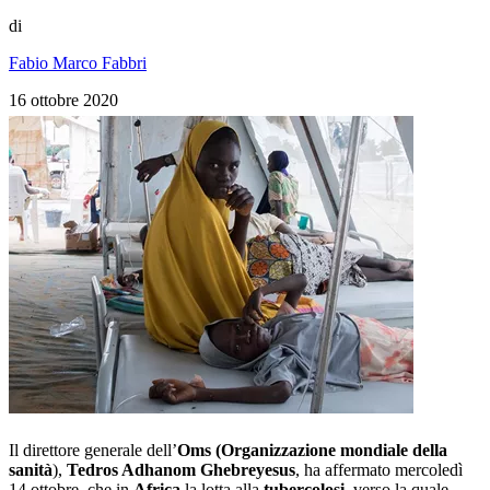
di
Fabio Marco Fabbri
16 ottobre 2020
Il direttore generale dell’
Oms (Organizzazione mondiale della
sanità
),
Tedros Adhanom Ghebreyesus
, ha affermato mercoledì
14 ottobre, che in
Africa
la lotta alla
tubercolosi
, verso la quale