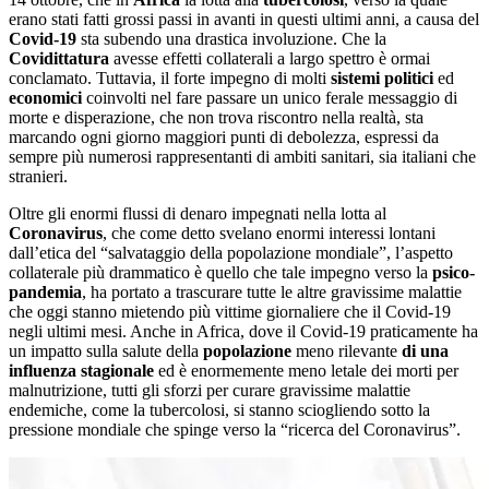
erano stati fatti grossi passi in avanti in questi ultimi anni, a causa del
Covid-19
sta subendo una drastica involuzione. Che la
Covidittatura
avesse effetti collaterali a largo spettro è ormai
conclamato. Tuttavia, il forte impegno di molti
sistemi politici
ed
economici
coinvolti nel fare passare un unico ferale messaggio di
morte e disperazione, che non trova riscontro nella realtà, sta
marcando ogni giorno maggiori punti di debolezza, espressi da
sempre più numerosi rappresentanti di ambiti sanitari, sia italiani che
stranieri.
Oltre gli enormi flussi di denaro impegnati nella lotta al
Coronavirus
, che come detto svelano enormi interessi lontani
dall’etica del “salvataggio della popolazione mondiale”, l’aspetto
collaterale più drammatico è quello che tale impegno verso la
psico-
pandemia
, ha portato a trascurare tutte le altre gravissime malattie
che oggi stanno mietendo più vittime giornaliere che il Covid-19
negli ultimi mesi. Anche in Africa, dove il Covid-19 praticamente ha
un impatto sulla salute della
popolazione
meno rilevante
di una
influenza stagionale
ed è enormemente meno letale dei morti per
malnutrizione, tutti gli sforzi per curare gravissime malattie
endemiche, come la tubercolosi, si stanno sciogliendo sotto la
pressione mondiale che spinge verso la “ricerca del Coronavirus”.