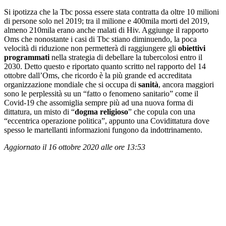
Si ipotizza che la Tbc possa essere stata contratta da oltre 10 milioni
di persone solo nel 2019; tra il milione e 400mila morti del 2019,
almeno 210mila erano anche malati di Hiv. Aggiunge il rapporto
Oms che nonostante i casi di Tbc stiano diminuendo, la poca
velocità di riduzione non permetterà di raggiungere gli
obiettivi
programmati
nella strategia di debellare la tubercolosi entro il
2030. Detto questo e riportato quanto scritto nel rapporto del 14
ottobre dall’Oms, che ricordo è la più grande ed accreditata
organizzazione mondiale che si occupa di
sanità
, ancora maggiori
sono le perplessità su un “fatto o fenomeno sanitario” come il
Covid-19 che assomiglia sempre più ad una nuova forma di
dittatura, un misto di “
dogma religioso
” che copula con una
“eccentrica operazione politica”, appunto una Covidittatura dove
spesso le martellanti informazioni fungono da indottrinamento.
Aggiornato il 16 ottobre 2020 alle ore 13:53