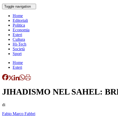
Toggle navigation
Home
Editoriali
Politica
Economia
Esteri
Cultura
Hi-Tech
Società
Sport
Home
Esteri
JIHADISMO NEL SAHEL: BR
di
Fabio Marco Fabbri