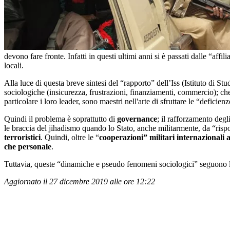
devono fare fronte. Infatti in questi ultimi anni si è passati dalle “af
locali.
Alla luce di questa breve sintesi del “rapporto” dell’Iss (Istituto di 
sociologiche (insicurezza, frustrazioni, finanziamenti, commercio); che 
particolare i loro leader, sono maestri nell'arte di sfruttare le “defici
Quindi il problema è soprattutto di
governance
; il rafforzamento degl
le braccia del jihadismo quando lo Stato, anche militarmente, da “rispo
terroristici
. Quindi, oltre le “
cooperazioni” militari internazionali a
che personale
.
Tuttavia, queste “dinamiche e pseudo fenomeni sociologici” seguono lo s
Aggiornato il 27 dicembre 2019 alle ore 12:22