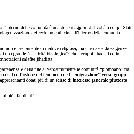
ll’interno delle comunità è una delle maggiori difficoltà a cui gli Stati
’endogenizzazione dei reclutamenti, cioè all'interno delle comunità
iano non è prettamente di matrice religiosa, ma che nasce da esigenze
i una grande “elasticità ideologica”; che i gruppi jihadisti ed in
onnotazioni salafite-jihadista.
’appartenenza e della tutela; verosimilmente le comunità “piombano” fra
o così la diffusione del fenomeno dell’“
emigrazione” verso gruppi
rappresentanti dotati più di un
senso di interesse generale piuttosto
noi più “familiari”.