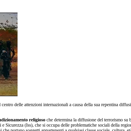
 centro delle attenzioni internazionali a causa della sua repentina diffusi
ndizionamento religioso
che determina la diffusione del terrorismo su b
di e Sicurezza (Iss), che si occupa delle problematiche sociali della reg
e portano soggetti appartenenti a qualsiasi classe sociale, cultura, età, 