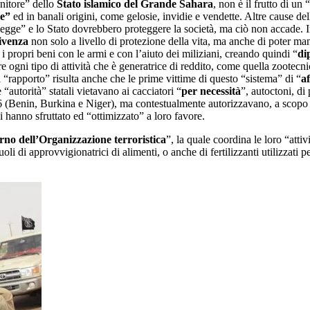
enitore” dello
Stato islamico del Grande Sahara
, non è il frutto di un
le”
ed in banali origini, come gelosie, invidie e vendette. Altre cause del
egge” e lo Stato dovrebbero proteggere la società, ma ciò non accade. In
ivenza
non solo a livello di protezione della vita, ma anche di poter ma
e i propri beni con le armi e con l’aiuto dei miliziani, creando quindi “
di
are ogni tipo di attività che è generatrice di reddito, come quella zoote
l “rapporto” risulta anche che le prime vittime di questo “sistema” di “
af
 “autorità” statali vietavano ai cacciatori “
per necessità
”, autoctoni, di
 (Benin, Burkina e Niger), ma contestualmente autorizzavano, a scopo lud
ci hanno sfruttato ed “ottimizzato” a loro favore.
erno dell’Organizzazione terroristica
”, la quale coordina le loro “atti
i approvvigionatrici di alimenti, o anche di fertilizzanti utilizzati pe