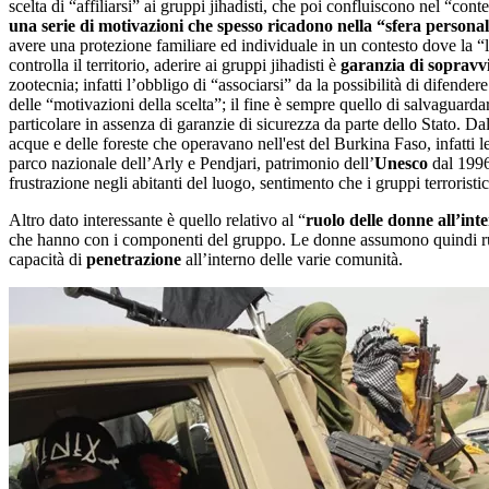
scelta di “affiliarsi” ai gruppi jihadisti, che poi confluiscono nel “cont
una serie di motivazioni che spesso ricadono nella “sfera persona
avere una protezione familiare ed individuale in un contesto dove la “l
controlla il territorio, aderire ai gruppi jihadisti è
garanzia di sopravv
zootecnia; infatti l’obbligo di “associarsi” da la possibilità di difender
delle “motivazioni della scelta”; il fine è sempre quello di salvaguard
particolare in assenza di garanzie di sicurezza da parte dello Stato. Da
acque e delle foreste che operavano nell'est del Burkina Faso, infatti le
parco nazionale dell’Arly e Pendjari, patrimonio dell’
Unesco
dal 1996
frustrazione negli abitanti del luogo, sentimento che i gruppi terroristi
Altro dato interessante è quello relativo al “
ruolo delle donne all’int
che hanno con i componenti del gruppo. Le donne assumono quindi ruoli d
capacità di
penetrazione
all’interno delle varie comunità.