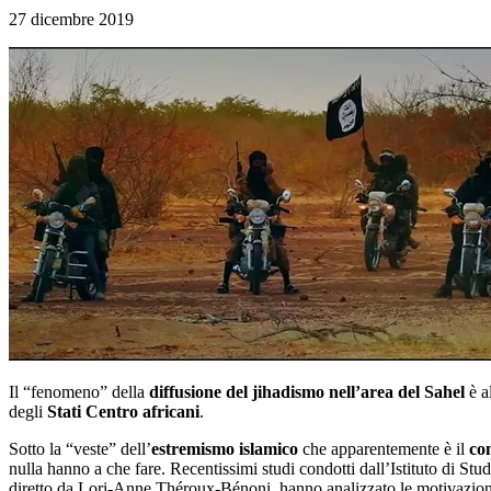
27 dicembre 2019
Il “fenomeno” della
diffusione del jihadismo nell’area del Sahel
è al
degli
Stati Centro africani
.
Sotto la “veste” dell’
estremismo islamico
che apparentemente è il
co
nulla hanno a che fare. Recentissimi studi condotti dall’Istituto di Stu
diretto da Lori-Anne Théroux-Bénoni, hanno analizzato le motivazioni ch