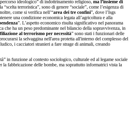
 “percorso ideologico” di indottrinamento religioso,
ma l’insieme di
la “scelta terroristica”, sono di genere “sociale”, come l’esigenza di
oltre, come si verifica nell’“
area dei tre confini
”, dove l’Isgs
ntenere una condizione economica legata all’agricoltura e alla
pendenza
”. L’aspetto economico risulta significativo nel panorama
cnica che ha un peso predominante nel bilancio della sopravvivenza, in
filiazione al terrorismo per necessità
” sono stati i funzionari delle
 procurarsi la selvaggina nell'area protetta all'interno del complesso del
ico, i cacciatori stranieri a fare strage di animali, creando
vità” in funzione al contesto sociologico, culturale ed al legame sociale
r la fabbricazione delle bombe, ma soprattutto informatrici vista la