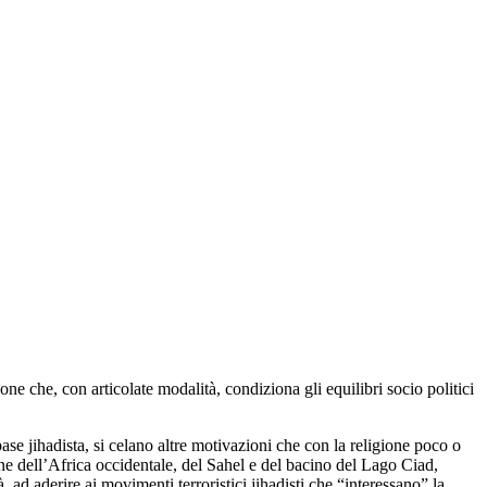
one che, con articolate modalità, condiziona gli equilibri socio politici
ase jihadista, si celano altre motivazioni che con la religione poco o
ione dell’Africa occidentale, del Sahel e del bacino del Lago Ciad,
ad aderire ai movimenti terroristici jihadisti che “interessano” la