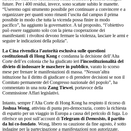
future. Per i 400 residui, invece, sono scattate subito le manette.
“Useremo ogni strumento possibile per continuare a convincere e a
organizzare per quanti sono rimasti l’uscita dal campus il prima
possibile in modo che tutta la vicenda possa finire in modo
pacifico”, ha aggiunto la governatrice. A tal proposito, “l’obiettivo
può essere raggiunto solo con la piena cooperazione dei
manifestanti: i rivoltosi devono fermare la violenza, lasciare le armi e
seguire le indicazioni della polizia”.
La Cina rivendica l’autorità esclusiva sulle questioni
costituzionali di Hong Kong
e condanna la decisione dell’Alta
Corte dell’ex colonia che ha giudicato ieri
l’incostituzionalità del
divieto di indossare le maschere in pubblico
, varato lo scorso
mese per frenare le manifestazioni di massa. “Nessun’altra
istituzione ha il diritto di giudicare o di prendere decisioni se non il
Comitato permanente del Congresso nazionale del popolo”, ha
commentato in una nota
Zang Tiewei
, portavoce della
Commissione Affari legislativi.
Intanto, sempre l’Alta Corte di Hong Kong ha respinto il ricorso di
Joshua Wong
, attivista di punta pro-democrazia, contro la richiesta
di espatrio per un viaggio in Europa a causa del pericolo di fuga. Lo
riferisce un post sull’account di
Telegram di
Demosisto
, il partito
da lui co-fondato
. Wong, libero su cauzione da fine agosto, è sotto
indagine per la partecipazione a manifestazioni non autorizzate.