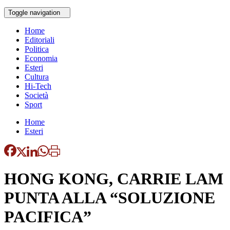
Toggle navigation
Home
Editoriali
Politica
Economia
Esteri
Cultura
Hi-Tech
Società
Sport
Home
Esteri
HONG KONG, CARRIE LAM
PUNTA ALLA “SOLUZIONE
PACIFICA”