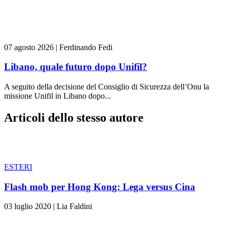
07 agosto 2026
|
Ferdinando Fedi
Libano, quale futuro dopo Unifil?
A seguito della decisione del Consiglio di Sicurezza dell’Onu la
missione Unifil in Libano dopo...
Articoli dello stesso autore
ESTERI
Flash mob per Hong Kong: Lega versus Cina
03 luglio 2020
|
Lia Faldini