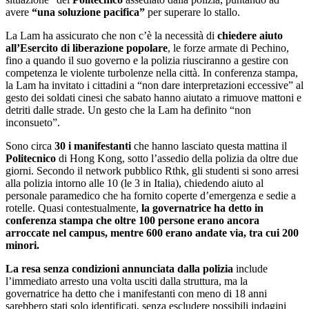
avere
“una soluzione pacifica”
per superare lo stallo.
La Lam ha assicurato che non c’è la necessità di
chiedere aiuto
all’Esercito di liberazione popolare
, le forze armate di Pechino,
fino a quando il suo governo e la polizia riusciranno a gestire con
competenza le violente turbolenze nella città. In conferenza stampa,
la Lam ha invitato i cittadini a “non dare interpretazioni eccessive” al
gesto dei soldati cinesi che sabato hanno aiutato a rimuove mattoni e
detriti dalle strade. Un gesto che la Lam ha definito “non
inconsueto”.
Sono circa
30 i manifestanti
che hanno lasciato questa mattina il
Politecnico
di Hong Kong, sotto l’assedio della polizia da oltre due
giorni. Secondo il network pubblico Rthk, gli studenti si sono arresi
alla polizia intorno alle 10 (le 3 in Italia), chiedendo aiuto al
personale paramedico che ha fornito coperte d’emergenza e sedie a
rotelle. Quasi contestualmente,
la governatrice ha detto in
conferenza stampa che oltre 100 persone erano ancora
arroccate nel campus, mentre 600 erano andate via, tra cui 200
minori.
La resa senza condizioni annunciata dalla polizia
include
l’immediato arresto una volta usciti dalla struttura, ma la
governatrice ha detto che i manifestanti con meno di 18 anni
sarebbero stati solo identificati, senza escludere possibili indagini