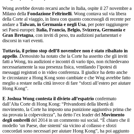
Wong avrebbe dovuto recarsi anche in Italia, ospite il 27 novembre a
Milano della
Fondazione Feltrinelli
. Wong contava sul via libera
della Corte al viaggio, in linea con quanto concessogli di recente per
andare a
Taiwan, in Germania e negli Usa
, per poter raggiungere
sei Paesi europei:
Italia, Francia, Belgio, Svizzera, Germania e
Gran Bretagna
, con inviti di peso, tra audizioni parlamentari e
discorsi in vari eventi.
Tuttavia, il primo stop dell’8 novembre non è stato ribaltato in
appello
.
Demosisto
ha notato che la Corte ha asserito che gli inviti
fatti a Wong, tra audizioni e incontri di vario tipo, non richiedevano
necessariamente la sua presenza fisica, ventilando l’ipotesi di
messaggi registrati o in video conferenza. Il giudice ha detto anche
le circostanze a Hong Kong sono cambiate e che Wng avrebbe fatto
meglio a restare nella città invece di fare “sforzi all’estero per aiutare
Hong Kong”.
E Joshua Wong contesta il divieto all’espatrio
confermato
dall’Alta Corte di Hong Kong: “Privandomi della libertà di
movimento, la Corte ha imposto una punizione aggiuntiva prima che
sia provata la colpevolezza”, ha detto l’ex leader del
Movimento
degli ombrelli
del 2014 in un commento sui social. “È chiaro che il
modello ‘un Paese, due sistemi’ sia vicino al collasso e sforzi
concordati sono necessari per aiutare Hong Kong”, ha poi aggiunto