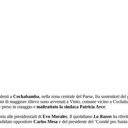
identi a
Cochabamba
, nella zona centrale del Paese, fra sostenitori del
dini di maggiore rilievo sono avvenuti a Vinto, comune vicino a Coch
e preso in ostaggio e
maltrattato
la
sindac
a
Patricia Arce
.
ria alle presidenziali di
Evo
Morales
. Il quotidiano
La Razon
ha riferi
candidato oppositore
Carlos Mesa
e del presidente del ‘Comité pro Sant