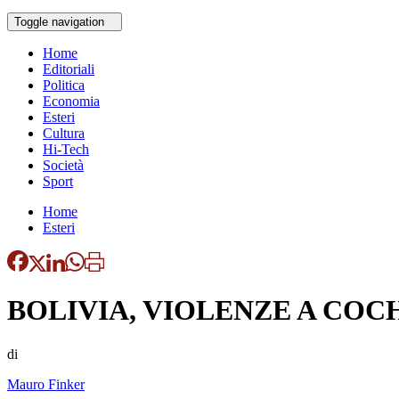
Toggle navigation
Home
Editoriali
Politica
Economia
Esteri
Cultura
Hi-Tech
Società
Sport
Home
Esteri
BOLIVIA, VIOLENZE A COC
di
Mauro Finker