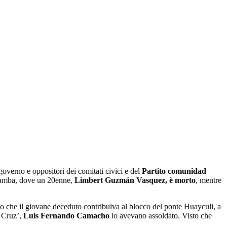
 governo e oppositori dei comitati civici e del
P
artito
c
omunidad
abamba, dove un 20enne,
Limbert Guzmán Vasquez, è morto
, mentre
to che il giovane deceduto contribuiva al blocco del ponte Huayculi, a
a Cruz’,
Luis Fernando Camacho
lo avevano assoldato. Visto che