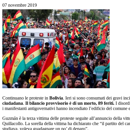
07 novembre 2019
Continuano le proteste in
Bolivia
. Ieri si sono consumati dei gravi inc
c
iudadana
.
Il bilancio
provvisorio
è
di un morto, 89 feriti
.
I disor
i manifestanti antigovernativi hanno incendiato l’edificio del comune 
Guzmán è la terza vittima delle proteste seguite all’annuncio della vitto
Quillacollo. La sorella della vittima ha dichiarato che “il partito del 
studiava, voleva guadagnare un po’ di denaro”.