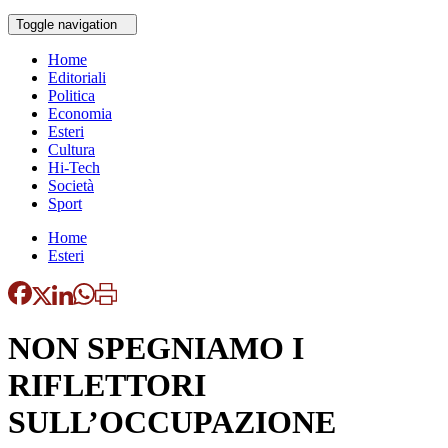
Toggle navigation
Home
Editoriali
Politica
Economia
Esteri
Cultura
Hi-Tech
Società
Sport
Home
Esteri
NON SPEGNIAMO I
RIFLETTORI
SULL’OCCUPAZIONE