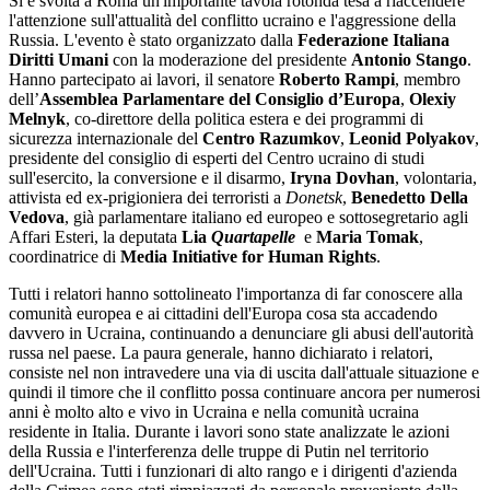
Si è svolta a Roma un'importante tavola rotonda tesa a riaccendere
l'attenzione sull'attualità del conflitto ucraino e l'aggressione della
Russia. L'evento è stato organizzato dalla
Federazione Italiana
Diritti Umani
con la moderazione del presidente
Antonio Stango
.
Hanno partecipato ai lavori, il senatore
Roberto Rampi
, membro
dell’
Assemblea Parlamentare del Consiglio d’Europa
,
Olexiy
Melnyk
, co-direttore della politica estera e dei programmi di
sicurezza internazionale del
Centro Razumkov
,
Leonid Polyakov
,
presidente del consiglio di esperti del Centro ucraino di studi
sull'esercito, la conversione e il disarmo,
Iryna Dovhan
, volontaria,
attivista ed ex-prigioniera dei terroristi a
Donetsk
,
Benedetto Della
Vedova
, già parlamentare italiano ed europeo e sottosegretario agli
Affari Esteri, la deputata
Lia
Quartapelle
e
Maria Tomak
,
coordinatrice di
Media Initiative for Human Rights
.
Tutti i relatori hanno sottolineato l'importanza di far conoscere alla
comunità europea e ai cittadini dell'Europa cosa sta accadendo
davvero in Ucraina, continuando a denunciare gli abusi dell'autorità
russa nel paese. La paura generale, hanno dichiarato i relatori,
consiste nel non intravedere una via di uscita dall'attuale situazione e
quindi il timore che il conflitto possa continuare ancora per numerosi
anni è molto alto e vivo in Ucraina e nella comunità ucraina
residente in Italia. Durante i lavori sono state analizzate le azioni
della Russia e l'interferenza delle truppe di Putin nel territorio
dell'Ucraina. Tutti i funzionari di alto rango e i dirigenti d'azienda