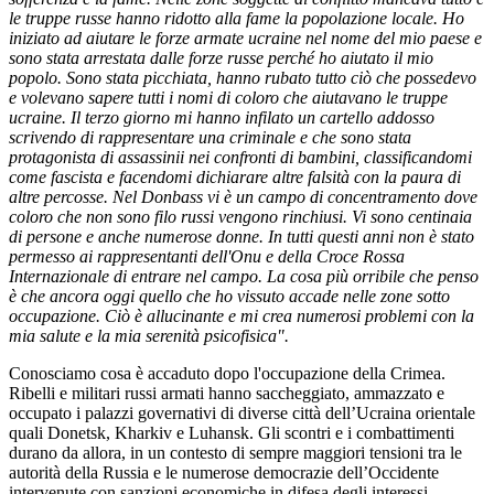
le truppe russe hanno ridotto alla fame la popolazione locale. Ho
iniziato ad aiutare le forze armate ucraine nel nome del mio paese e
sono stata arrestata dalle forze russe perché ho aiutato il mio
popolo. Sono stata picchiata, hanno rubato tutto ciò che possedevo
e volevano sapere tutti i nomi di coloro che aiutavano le truppe
ucraine. Il terzo giorno mi hanno infilato un cartello addosso
scrivendo di rappresentare una criminale e che sono stata
protagonista di assassinii nei confronti di bambini, classificandomi
come fascista e facendomi dichiarare altre falsità con la paura di
altre percosse. Nel Donbass vi è un campo di concentramento dove
coloro che non sono filo russi vengono rinchiusi. Vi sono centinaia
di persone e anche numerose donne. In tutti questi anni non è stato
permesso ai rappresentanti dell'Onu e della Croce Rossa
Internazionale di entrare nel campo. La cosa più orribile che penso
è che ancora oggi quello che ho vissuto accade nelle zone sotto
occupazione. Ciò è allucinante e mi crea numerosi problemi con la
mia salute e la mia serenità psicofisica".
Conosciamo cosa è accaduto dopo l'occupazione della Crimea.
Ribelli e militari russi armati hanno saccheggiato, ammazzato e
occupato i palazzi governativi di diverse città dell’Ucraina orientale
quali Donetsk, Kharkiv e Luhansk. Gli scontri e i combattimenti
durano da allora, in un contesto di sempre maggiori tensioni tra le
autorità della Russia e le numerose democrazie dell’Occidente
intervenute con sanzioni economiche in difesa degli interessi