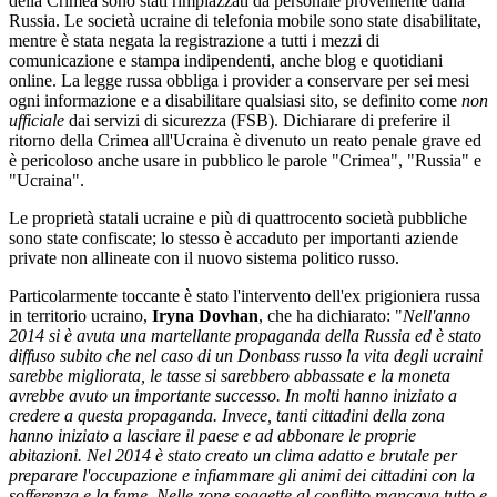
della Crimea sono stati rimpiazzati da personale proveniente dalla
Russia. Le società ucraine di telefonia mobile sono state disabilitate,
mentre è stata negata la registrazione a tutti i mezzi di
comunicazione e stampa indipendenti, anche blog e quotidiani
online. La legge russa obbliga i provider a conservare per sei mesi
ogni informazione e a disabilitare qualsiasi sito, se definito come
non
ufficiale
dai servizi di sicurezza (FSB). Dichiarare di preferire il
ritorno della Crimea all'Ucraina è divenuto un reato penale grave ed
è pericoloso anche usare in pubblico le parole "Crimea", "Russia" e
"Ucraina".
Le proprietà statali ucraine e più di quattrocento società pubbliche
sono state confiscate; lo stesso è accaduto per importanti aziende
private non allineate con il nuovo sistema politico russo.
Particolarmente toccante è stato l'intervento dell'ex prigioniera russa
in territorio ucraino,
Iryna Dovhan
, che ha dichiarato: "
Nell'anno
2014 si è avuta una martellante propaganda della Russia ed è stato
diffuso subito che nel caso di un Donbass russo la vita degli ucraini
sarebbe migliorata, le tasse si sarebbero abbassate e la moneta
avrebbe avuto un importante successo. In molti hanno iniziato a
credere a questa propaganda. Invece, tanti cittadini della zona
hanno iniziato a lasciare il paese e ad abbonare le proprie
abitazioni. Nel 2014 è stato creato un clima adatto e brutale per
preparare l'occupazione e infiammare gli animi dei cittadini con la
sofferenza e la fame. Nelle zone soggette al conflitto mancava tutto e