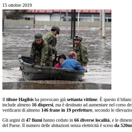
15 ottobre 2019
Il
tifone Hagibis
ha provocato già
settanta vittime
. È questo il bilan
include almeno
16 dispersi
, ma è destinato ad aumentare nel corso dei
verificarsi di almeno
146 frane in 19 prefetture
, secondo le rilevazi
Gli argini di
47 fiumi
hanno ceduto in
66 diverse località
, e le dimen
del Paese. Il numero delle abitazioni senza elettricità è sceso
da 520mi