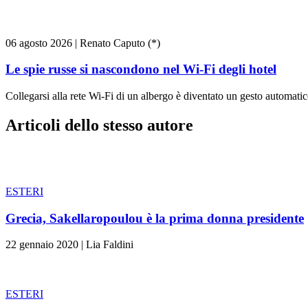
06 agosto 2026
|
Renato Caputo (*)
Le spie russe si nascondono nel Wi-Fi degli hotel
Collegarsi alla rete Wi-Fi di un albergo è diventato un gesto automatico
Articoli dello stesso autore
ESTERI
Grecia, Sakellaropoulou è la prima donna presidente
22 gennaio 2020
|
Lia Faldini
ESTERI