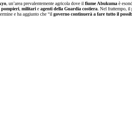
kyo
, un’area prevalentemente agricola dove il
fiume Abukuma
è esond
,
pompieri
,
militari
e
agenti della Guardia costiera
. Nel frattempo, il
termine e ha aggiunto che “il
governo continuerà
a fare tutto il possib