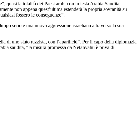
 quasi la totalità dei Paesi arabi con in testa Arabia Saudita,
amente non appena quest’ultima estenderà la propria sovranità su
i qualsiasi fossero le conseguenze”.
uppo serio e una nuova aggressione israeliana attraverso la sua
la di uno stato razzista, con l’apartheid”. Per il capo della diplomazia
rabia saudita, “la misura promessa da Netanyahu è priva di