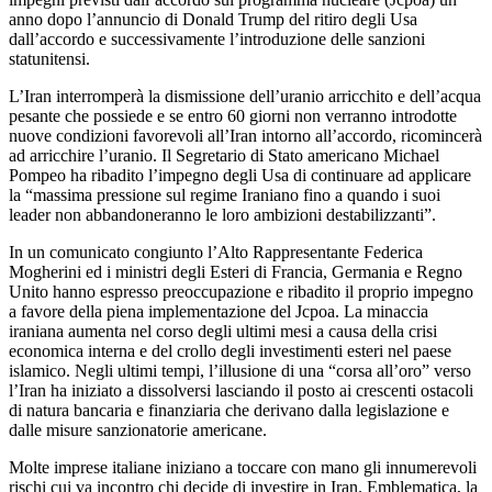
anno dopo l’annuncio di Donald Trump del ritiro degli Usa
dall’accordo e successivamente l’introduzione delle sanzioni
statunitensi.
L’Iran interromperà la dismissione dell’uranio arricchito e dell’acqua
pesante che possiede e se entro 60 giorni non verranno introdotte
nuove condizioni favorevoli all’Iran intorno all’accordo, ricomincerà
ad arricchire l’uranio. Il Segretario di Stato americano Michael
Pompeo ha ribadito l’impegno degli Usa di continuare ad applicare
la “massima pressione sul regime Iraniano fino a quando i suoi
leader non abbandoneranno le loro ambizioni destabilizzanti”.
In un comunicato congiunto l’Alto Rappresentante Federica
Mogherini ed i ministri degli Esteri di Francia, Germania e Regno
Unito hanno espresso preoccupazione e ribadito il proprio impegno
a favore della piena implementazione del Jcpoa. La minaccia
iraniana aumenta nel corso degli ultimi mesi a causa della crisi
economica interna e del crollo degli investimenti esteri nel paese
islamico. Negli ultimi tempi, l’illusione di una “corsa all’oro” verso
l’Iran ha iniziato a dissolversi lasciando il posto ai crescenti ostacoli
di natura bancaria e finanziaria che derivano dalla legislazione e
dalle misure sanzionatorie americane.
Molte imprese italiane iniziano a toccare con mano gli innumerevoli
rischi cui va incontro chi decide di investire in Iran. Emblematica, la