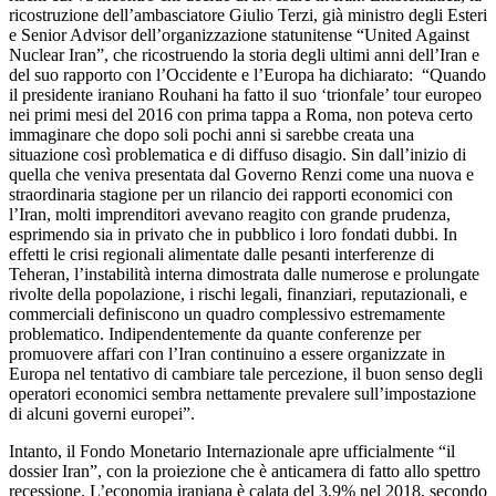
ricostruzione dell’ambasciatore Giulio Terzi, già ministro degli Esteri
e Senior Advisor dell’organizzazione statunitense “United Against
Nuclear Iran”, che ricostruendo la storia degli ultimi anni dell’Iran e
del suo rapporto con l’Occidente e l’Europa ha dichiarato: “Quando
il presidente iraniano Rouhani ha fatto il suo ‘trionfale’ tour europeo
nei primi mesi del 2016 con prima tappa a Roma, non poteva certo
immaginare che dopo soli pochi anni si sarebbe creata una
situazione così problematica e di diffuso disagio. Sin dall’inizio di
quella che veniva presentata dal Governo Renzi come una nuova e
straordinaria stagione per un rilancio dei rapporti economici con
l’Iran, molti imprenditori avevano reagito con grande prudenza,
esprimendo sia in privato che in pubblico i loro fondati dubbi. In
effetti le crisi regionali alimentate dalle pesanti interferenze di
Teheran, l’instabilità interna dimostrata dalle numerose e prolungate
rivolte della popolazione, i rischi legali, finanziari, reputazionali, e
commerciali definiscono un quadro complessivo estremamente
problematico. Indipendentemente da quante conferenze per
promuovere affari con l’Iran continuino a essere organizzate in
Europa nel tentativo di cambiare tale percezione, il buon senso degli
operatori economici sembra nettamente prevalere sull’impostazione
di alcuni governi europei”.
Intanto, il Fondo Monetario Internazionale apre ufficialmente “il
dossier Iran”, con la proiezione che è anticamera di fatto allo spettro
recessione. L’economia iraniana è calata del 3,9% nel 2018, secondo