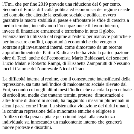
l’Fmi, che per fine 2019 prevede una riduzione del 6 per cento.
Secondo il Fmi la difficoltà politica ed economica del regime risiede
nel compito che attende la gestione sociale e politica, ovvero
garantire la macro-stabilità al paese e affrontare le sfide di crescita a
medio termine, incentivando l’occupazione e il lavoro interno,
invece di finanziare armamenti e terrorismo in tutto il globo.
Finanziamenti utilizzati dal regime all’estero per manovre politiche e
per innescare conflitti, opportunità economiche che vengono
sottratte agli investimenti interni, come dimostrato da un recente
approfondimento del Partito Radicale che ha visto la partecipazione
oltre di Terzi, anche dell’economista Mario Baldassari, dei senatori
Lucio Malan e Roberto Rampi, di Elisabetta Zamparutti di Nessuno
tocchi Caino e dell’onorevole Nicola Ciracì.
La difficoltà interna al regime, con il conseguente intensificarsi della
repressione, sta tutta nell’indice di malcontento sociale rilevato dal
Fmi, secondo cui negli ultimi mesi l’indice che calcola la percentuale
di articoli sui media che trattano termini proteste, dimostrazioni e
altre forme di disordini sociali, ha raggiunto i massimi pluriennali in
alcuni paesi come l’Iran. La sistematica violazione dei diritti umani,
la continua repressione delle minoranze etniche e religiose e
l’utilizzo della pena capitale per crimini legati alla coscienza
individuale sta innescando un malcontento interno che genererà
nuove proteste e disordini.