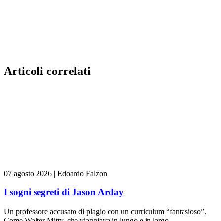
Articoli correlati
07 agosto 2026
|
Edoardo Falzon
I sogni segreti di Jason Arday
Un professore accusato di plagio con un curriculum “fantasioso”.
Come Walter Mitty, che viaggiava in lungo e in largo...