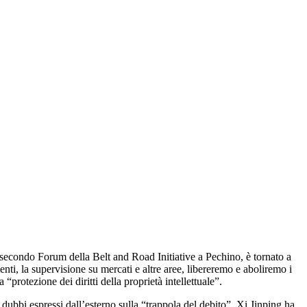
l secondo Forum della Belt and Road Initiative a Pechino, è tornato a
nti, la supervisione su mercati e altre aree, libereremo e aboliremo i
“protezione dei diritti della proprietà intellettuale”.
dubbi espressi dall’esterno sulla “trappola del debito”, Xi Jinping ha