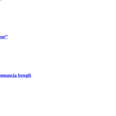
one”
denuncia brogli