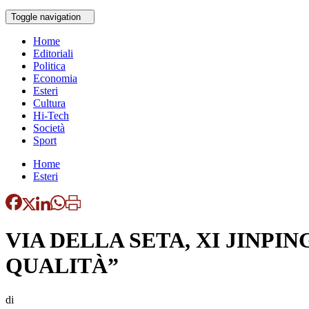
Toggle navigation
Home
Editoriali
Politica
Economia
Esteri
Cultura
Hi-Tech
Società
Sport
Home
Esteri
VIA DELLA SETA, XI JINPI
QUALITÀ”
di