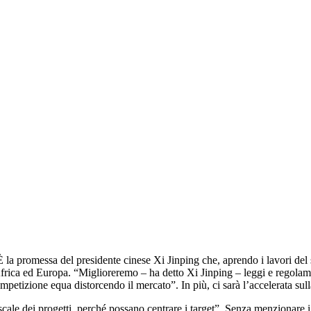
 È la promessa del presidente cinese Xi Jinping che, aprendo i lavori de
Africa ed Europa. “Miglioreremo – ha detto Xi Jinping – leggi e regolame
petizione equa distorcendo il mercato”. In più, ci sarà l’accelerata sulla 
cale dei progetti, perché possano centrare i target”. Senza menzionare i 