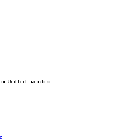
one Unifil in Libano dopo...
e