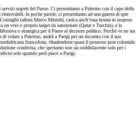
 i servizi segreti del Paese. Ci presentiamo a Palermo con il capo della
n rinnovabili. In poche parole, ci presentiamo ad una guerra di spie
l Consiglio (allora Marco Minniti), carica anch’essa tenuta in sospeso
a un vero e proprio target da sanzionare (Qatar e Turchia), e la
fensiva e strategica per il Paese al decisore politico. Perché ve ne sia
ma di volare a Palermo, andrà a Parigi per un incontro con il suo
 nordafricana francofona, ribadendone quasi il possesso post coloniale.
soluzione condivisa, che speriamo non sia soddisfacente solo per i
ndivisi solo quando però piace a Parigi.