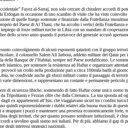
ccidentale” Fayez al-Sarraj, non solo cercare di chiudere accordi di pote
da Erdogan in occasione di uno scambio di visite che ha visto coinvolto a
ssione di quelle frange sostenute e finanziate dalla Fratellanza musulm
roprio del Paese di Al Thani, che ha accolto i vertici della Fratellanza e
impiego di forze militari turche in Libia con un mandato di cooperazione
mbre dello scorso anno quando il portavoce del generale accusò apertame
nto coinvolgimento di alcuni esponenti qatarioti con il gruppo terroristi
particolare, il colonnello Salem Ali Jarboui, addetto militare del Qatar p
uella della Banque de l’Habitat, sempre nel Paese nordafricano. Le somme t
eb islamico, per sostenere la resistenza ad Haftar e organizzare attentati
o provocò un crollo nella produzione pari a circa 100mila barili al giorno
bia, ne condivide anche gli sforzi militari contro il passaggio di terrorist
e di varie dimensioni, e rappresentano un costante e permanente pericolo p
rze di sicurezza libiche, sostenendo di fatto Haftar come unico uomo in g
no da Tripolitania e Fezzan oltre che dalla Cirenaica. La sua sponda ad 
e dagli ex appartenenti all’Isis, che viaggiavano sicuri tra i confini turc
tano quindi esponenzialmente i dubbi relativi alla buona riuscita di ques
ati a strappare i pozzi e mantenere una presenza economicamente forte, ma
a lista degli invitati, che per quanto possano sembrare istituzionali, è 
accordi a tavolino quali siamo noi italiani. Per di più, abbiamo il gap di
e degli interessi strategici nazionali.