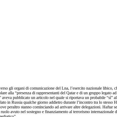
raverso gli organi di comunicazione del Lna, l’esercito nazionale libico,
colare alla “presenza di rappresentanti del Qatar e di un gruppo legato ad
aveva pubblicato un articolo nel quale si riportava un probabile “sì” al
ato in Russia qualche giorno addietro durante l’incontro tra lo stesso H
ve peraltro stanno cominciando ad arrivare altre delegazioni. Haftar semb
l ruolo avuto nel sostegno e finanziamento al terrorismo internazionale d
mediatico”.