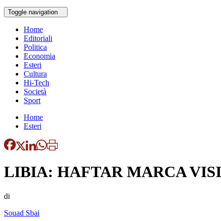
Toggle navigation
Home
Editoriali
Politica
Economia
Esteri
Cultura
Hi-Tech
Società
Sport
Home
Esteri
LIBIA: HAFTAR MARCA VIS
di
Souad Sbai