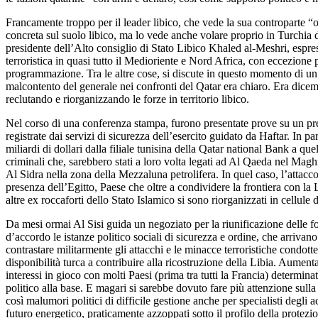
Francamente troppo per il leader libico, che vede la sua controparte “o
concreta sul suolo libico, ma lo vede anche volare proprio in Turchia 
presidente dell’Alto consiglio di Stato Libico Khaled al-Meshri, espre
terroristica in quasi tutto il Medioriente e Nord Africa, con eccezione p
programmazione. Tra le altre cose, si discute in questo momento di un 
malcontento del generale nei confronti del Qatar era chiaro. Era dice
reclutando e riorganizzando le forze in territorio libico.
Nel corso di una conferenza stampa, furono presentate prove su un presu
registrate dai servizi di sicurezza dell’esercito guidato da Haftar. In 
miliardi di dollari dalla filiale tunisina della Qatar national Bank a q
criminali che, sarebbero stati a loro volta legati ad Al Qaeda nel Maghr
Al Sidra nella zona della Mezzaluna petrolifera. In quel caso, l’attacc
presenza dell’Egitto, Paese che oltre a condividere la frontiera con la Li
altre ex roccaforti dello Stato Islamico si sono riorganizzati in cellul
Da mesi ormai Al Sisi guida un negoziato per la riunificazione delle fo
d’accordo le istanze politico sociali di sicurezza e ordine, che arriva
contrastare militarmente gli attacchi e le minacce terroristiche condott
disponibilità turca a contribuire alla ricostruzione della Libia. Aumen
interessi in gioco con molti Paesi (prima tra tutti la Francia) determin
politico alla base. E magari si sarebbe dovuto fare più attenzione sull
così malumori politici di difficile gestione anche per specialisti degli 
futuro energetico, praticamente azzoppati sotto il profilo della protezion