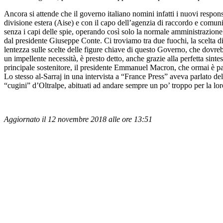
Ancora si attende che il governo italiano nomini infatti i nuovi respons
divisione estera (Aise) e con il capo dell’agenzia di raccordo e comuni
senza i capi delle spie, operando così solo la normale amministrazione 
dal presidente Giuseppe Conte. Ci troviamo tra due fuochi, la scelta di
lentezza sulle scelte delle figure chiave di questo Governo, che dovreb
un impellente necessità, è presto detto, anche grazie alla perfetta sint
principale sostenitore, il presidente Emmanuel Macron, che ormai è pal
Lo stesso al-Sarraj in una intervista a “France Press” aveva parlato de
“cugini” d’Oltralpe, abituati ad andare sempre un po’ troppo per la lo
Aggiornato il 12 novembre 2018 alle ore 13:51