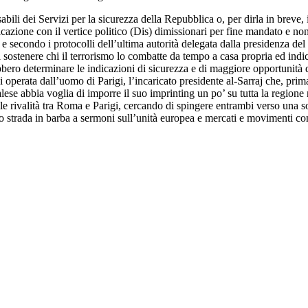
abili dei Servizi per la sicurezza della Repubblica o, per dirla in breve,
cazione con il vertice politico (Dis) dimissionari per fine mandato e no
e secondo i protocolli dell’ultima autorità delegata dalla presidenza de
 sostenere chi il terrorismo lo combatte da tempo a casa propria ed indic
bero determinare le indicazioni di sicurezza e di maggiore opportunità di
esi operata dall’uomo di Parigi, l’incaricato presidente al-Sarraj che, pri
ese abbia voglia di imporre il suo imprinting un po’ su tutta la regione
lle rivalità tra Roma e Parigi, cercando di spingere entrambi verso una 
ro strada in barba a sermoni sull’unità europea e mercati e movimenti co