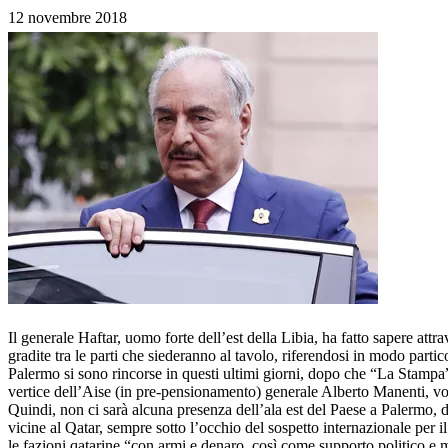
12 novembre 2018
Il generale Haftar, uomo forte dell’est della Libia, ha fatto sapere att
gradite tra le parti che siederanno al tavolo, riferendosi in modo parti
Palermo si sono rincorse in questi ultimi giorni, dopo che “La Stampa” 
vertice dell’Aise (in pre-pensionamento) generale Alberto Manenti, vol
Quindi, non ci sarà alcuna presenza dell’ala est del Paese a Palermo, do
vicine al Qatar, sempre sotto l’occhio del sospetto internazionale per i
le fazioni qatarine “con armi e denaro, così come supporto politico e 