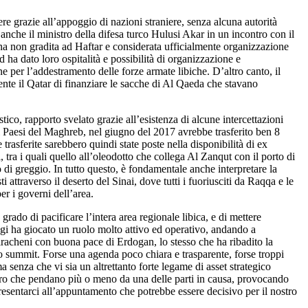
re grazie all’appoggio di nazioni straniere, senza alcuna autorità
nche il ministro della difesa turco Hulusi Akar in un incontro con il
ana non gradita ad Haftar e considerata ufficialmente organizzazione
d ha dato loro ospitalità e possibilità di organizzazione e
 per l’addestramento delle forze armate libiche. D’altro canto, il
nte il Qatar di finanziare le sacche di Al Qaeda che stavano
co, rapporto svelato grazie all’esistenza di alcune intercettazioni
er i Paesi del Maghreb, nel giugno del 2017 avrebbe trasferito ben 8
rasferite sarebbero quindi state poste nella disponibilità di ex
, tra i quali quello all’oleodotto che collega Al Zanqut con il porto di
 di greggio. In tutto questo, è fondamentale anche interpretare la
i attraverso il deserto del Sinai, dove tutti i fuoriusciti da Raqqa e le
er i governi dell’area.
rado di pacificare l’intera area regionale libica, e di mettere
oggi ha giocato un ruolo molto attivo ed operativo, andando a
o/iracheni con buona pace di Erdogan, lo stesso che ha ribadito la
to summit. Forse una agenda poco chiara e trasparente, forse troppi
 senza che vi sia un altrettanto forte legame di asset strategico
chiaro che pendano più o meno da una delle parti in causa, provocando
 presentarci all’appuntamento che potrebbe essere decisivo per il nostro