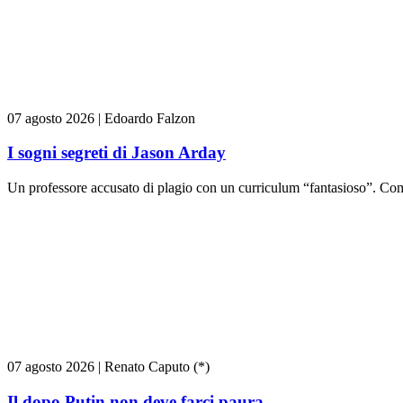
07 agosto 2026
|
Edoardo Falzon
I sogni segreti di Jason Arday
Un professore accusato di plagio con un curriculum “fantasioso”. Come
07 agosto 2026
|
Renato Caputo (*)
Il dopo Putin non deve farci paura