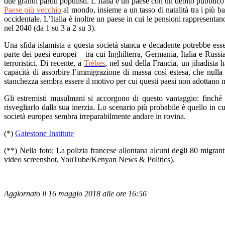
due grandi partiti populisti. L’Italia è un paese con un debito pubblico
Paese più vecchio
al mondo, insieme a un tasso di natalità tra i più ba
occidentale. L’Italia è inoltre un paese in cui le pensioni rappresenta
nel 2040 (da 1 su 3 a 2 su 3).
Una sfida islamista a questa società stanca e decadente potrebbe ess
parte dei paesi europei – tra cui Inghilterra, Germania, Italia e Russi
terroristici. Di recente, a
Trèbes
, nel sud della Francia, un jihadista 
capacità di assorbire l’immigrazione di massa così estesa, che nulla im
stanchezza sembra essere il motivo per cui questi paesi non adottano mi
Gli estremisti musulmani si accorgono di questo vantaggio: finché
risvegliarlo dalla sua inerzia. Lo scenario più probabile è quello in c
società europea sembra irreparabilmente andare in rovina.
(*)
Gatestone Institute
(**) Nella foto: La polizia francese allontana alcuni degli 80 migrant
video screenshot, YouTube/Kenyan News & Politics).
Aggiornato il 16 maggio 2018 alle ore 16:56