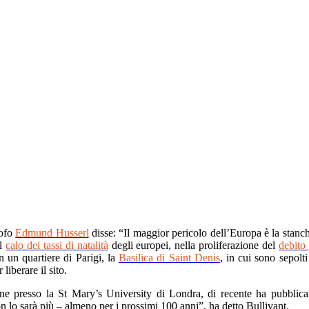
sofo
Edmund Husserl
disse: “Il maggior pericolo dell’Europa è la stanch
el
calo dei tassi di natalità
degli europei, nella proliferazione del
debito
n un quartiere di Parigi, la
Basilica di Saint Denis
, in cui sono sepolti
liberare il sito.
ione presso la St Mary’s University di Londra, di recente ha pubblic
n lo sarà più – almeno per i prossimi 100 anni”, ha detto Bullivant.