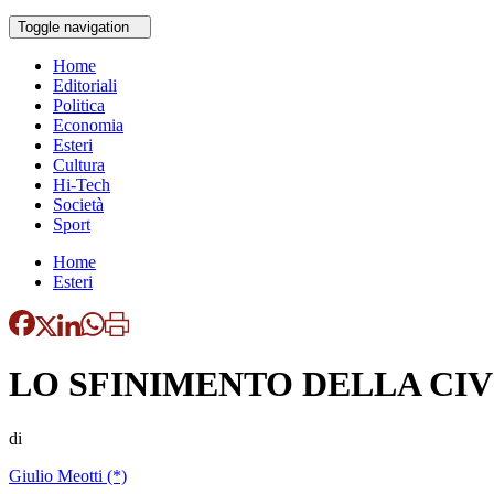
Toggle navigation
Home
Editoriali
Politica
Economia
Esteri
Cultura
Hi-Tech
Società
Sport
Home
Esteri
LO SFINIMENTO DELLA CI
di
Giulio Meotti (*)