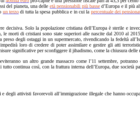
 di
40mila euro
pro-capite e una pressione fiscale pari al 43,3 per cento
ssi del pianeta, una delle
età pensionabili più basse
d’Europa e il più al
no
un terzo
di tutta la spesa pubblica e in cui la
percentuale dei pensionat
ere decisiva. Solo la popolazione cristiana dell’Europa è sterile e in
a, le morti di cristiani sono state superiori alle nascite dal 2010 al 201
ha preso degli ostaggi in un supermercato, rivendicando la fedeltà all’I
pedirà loro di credere di poter assimilare e gestire gli atti terroristic
sure significative per sconfiggere il jihadismo, come la chiusura delle 
 eviteranno un altro grande massacro come l’11 settembre, potranno c
ui tutto continua così, con la frattura interna dell’Europa, due società p
i e degli attivisti favorevoli all’immigrazione illegale che hanno occu