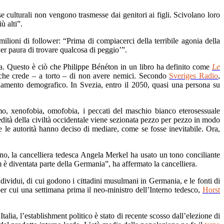
e culturali non vengono trasmesse dai genitori ai figli. Scivolano loro
ù alti”.
ilioni di follower: “Prima di compiacerci della terribile agonia della
er paura di trovare qualcosa di peggio’”.
a. Questo è ciò che Philippe Bénéton in un libro ha definito come
Le
 e che crede – a torto – di non avere nemici. Secondo
Sveriges Radio
,
iamento demografico. In Svezia, entro il 2050, quasi una persona su
mo, xenofobia, omofobia, i peccati del maschio bianco eterosessuale
redità della civiltà occidentale viene sezionata pezzo per pezzo in modo
e le autorità hanno deciso di mediare, come se fosse inevitabile. Ora,
, la cancelliera tedesca Angela Merkel ha usato un tono conciliante
 è diventata parte della Germania”, ha affermato la cancelliera.
 individui, di cui godono i cittadini musulmani in Germania, e le fonti di
per cui una settimana prima il neo-ministro dell’Interno tedesco,
Horst
lia, l’establishment politico è stato di recente scosso dall’elezione di