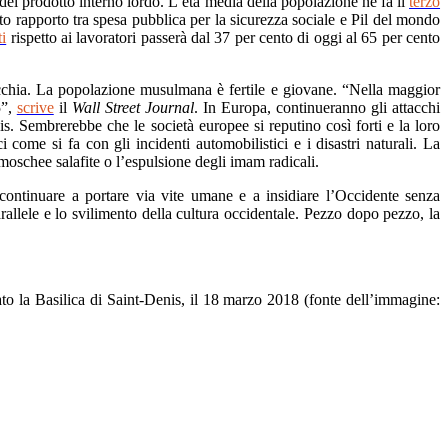
 del prodotto interno lordo. L’età media della popolazione ne fa il
terzo
to rapporto tra spesa pubblica per la sicurezza sociale e Pil del mondo
i
rispetto ai lavoratori passerà dal 37 per cento di oggi al 65 per cento
vecchia. La popolazione musulmana è fertile e giovane. “Nella maggior
5”,
scrive
il
Wall Street Journal
.
In Europa, continueranno gli attacchi
sis. Sembrerebbe che le società europee si reputino così forti e la loro
i come si fa con gli incidenti automobilistici e i disastri naturali. La
moschee salafite o l’espulsione degli imam radicali.
ontinuare a portare via vite umane e a insidiare l’Occidente senza
arallele e lo svilimento della cultura occidentale. Pezzo dopo pezzo, la
pato la Basilica di Saint-Denis, il 18 marzo 2018 (fonte dell’immagine: