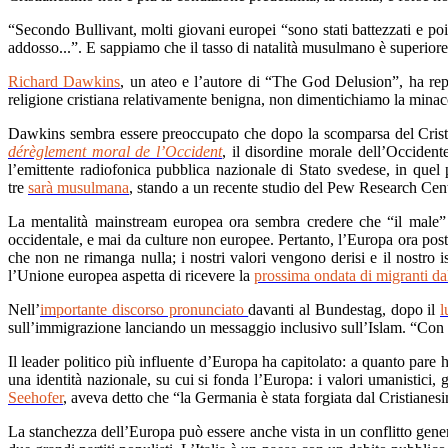
“Secondo Bullivant, molti giovani europei “sono stati battezzati e poi
addosso...”. E sappiamo che il tasso di natalità musulmano è superiore a
Richard Dawkins
, un ateo e l’autore di “The God Delusion”, ha rep
religione cristiana relativamente benigna, non dimentichiamo la minacc
Dawkins sembra essere preoccupato che dopo la scomparsa del Cristia
dérèglement moral de l’Occident
, il disordine morale dell’Occident
l’emittente radiofonica pubblica nazionale di Stato svedese, in qu
tre
sarà musulmana
, stando a un recente studio del Pew Research Cent
La mentalità mainstream europea ora sembra credere che “il male” d
occidentale, e mai da culture non europee. Pertanto, l’Europa ora postu
che non ne rimanga nulla; i nostri valori vengono derisi e il nostro 
l’Unione europea aspetta di ricevere la
prossima ondata di migranti da
Nell’
importante discorso pronunciato
davanti al Bundestag, dopo il
l
sull’immigrazione lanciando un messaggio inclusivo sull’Islam. “Con 4,
Il leader politico più influente d’Europa ha capitolato: a quanto pare ha
una identità nazionale, su cui si fonda l’Europa: i valori umanistici,
Seehofer
, aveva detto che “la Germania è stata forgiata dal Cristianes
La stanchezza dell’Europa può essere anche vista in un conflitto genera