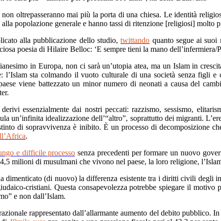
 non oltrepasseranno mai più la porta di una chiesa. Le identità religios
lla popolazione generale e hanno tassi di ritenzione [religiosi] molto pi
licato alla pubblicazione dello studio,
twittando
quanto segue ai suoi m
iosa poesia di Hilaire Belloc: ‘E sempre tieni la mano dell’infermiera/P
nesimo in Europa, non ci sarà un’utopia atea, ma un Islam in crescit
e: l’Islam sta colmando il vuoto culturale di una società senza figli
el paese viene battezzato un minor numero di neonati a causa del camb
er.
erivi essenzialmente dai nostri peccati: razzismo, sessismo, elitaris
la un’infinita idealizzazione dell’“altro”, soprattutto dei migranti. L’e
istinto di sopravvivenza è inibito. È un processo di decomposizione ch
ll’Africa
.
ungo e difficile processo
senza precedenti per formare un nuovo governo
5 milioni di musulmani che vivono nel paese, la loro religione, l’Islam
 dimenticato (di nuovo) la differenza esistente tra i diritti civili degli
 giudaico-cristiani. Questa consapevolezza potrebbe spiegare il motivo 
imo” e non dall’Islam.
zionale rappresentato dall’allarmante aumento del debito pubblico. In Ita