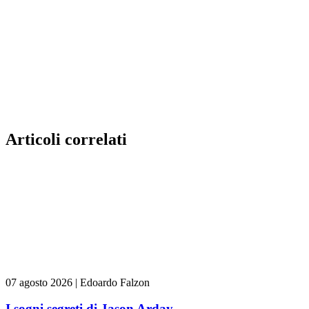
Articoli correlati
07 agosto 2026
|
Edoardo Falzon
I sogni segreti di Jason Arday