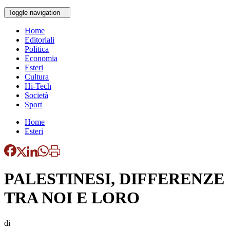
Toggle navigation
Home
Editoriali
Politica
Economia
Esteri
Cultura
Hi-Tech
Società
Sport
Home
Esteri
PALESTINESI, DIFFERENZE
TRA NOI E LORO
di