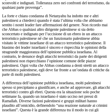
sconvolti e indignati. Tolleranza zero nei confronti del terrorismo, da
qualsiasi parte provenga”.
La forte e chiara condanna di Netanyahu ha indotto me e altri
palestinesi a chiederci quando è stata l’ultima volta che abbiamo
sentito i nostri leader fare affermazioni del genere. Non ricordo mai
che Abbas o qualsiasi altro dirigente palestinese si sia detto
sconcertato e indignato per l’uccisione di un ebreo in un attacco
terroristico palestinese né che un funzionario palestinese abbia
visitato le vittime israeliane di un attacco terroristico palestinese. Il
biasimo dei leader israeliani è sincero e rispecchia le opinioni della
stragrande maggioranza dell’opinione pubblica israeliana. Al
contrario, le denunce degli attacchi terroristici da parte dei dirigenti
palestinesi non rispecchiano l’opinione comune delle piazze
palestinesi. Ogni volta che Abbas condanna a denti stretti un attacco
terroristico palestinese, egli deve far fronte a un’ondata di critiche da
parte di molti palestinesi.
A differenza dell’opinione pubblica israeliana, molti palestinesi
spesso si precipitano a giustificare, e anche ad approvare, gli attacchi
terroristici contro gli ebrei. Questa era la situazione solo poche
settimane fa, quando un israeliano è stato ucciso nei pressi di
Ramallah. Diverse fazioni palestinesi e gruppi militari hanno
plaudito all’omicidio, definendolo “una reazione naturale ai crimini
israeliani”. Questa è la grande differenza tra il modo in cui gli