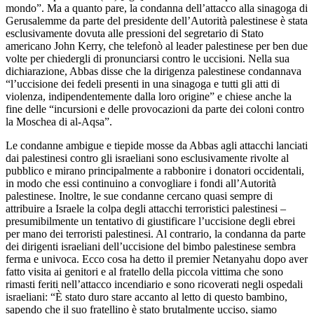
mondo”. Ma a quanto pare, la condanna dell’attacco alla sinagoga di
Gerusalemme da parte del presidente dell’Autorità palestinese è stata
esclusivamente dovuta alle pressioni del segretario di Stato
americano John Kerry, che telefonò al leader palestinese per ben due
volte per chiedergli di pronunciarsi contro le uccisioni. Nella sua
dichiarazione, Abbas disse che la dirigenza palestinese condannava
“l’uccisione dei fedeli presenti in una sinagoga e tutti gli atti di
violenza, indipendentemente dalla loro origine” e chiese anche la
fine delle “incursioni e delle provocazioni da parte dei coloni contro
la Moschea di al-Aqsa”.
Le condanne ambigue e tiepide mosse da Abbas agli attacchi lanciati
dai palestinesi contro gli israeliani sono esclusivamente rivolte al
pubblico e mirano principalmente a rabbonire i donatori occidentali,
in modo che essi continuino a convogliare i fondi all’Autorità
palestinese. Inoltre, le sue condanne cercano quasi sempre di
attribuire a Israele la colpa degli attacchi terroristici palestinesi –
presumibilmente un tentativo di giustificare l’uccisione degli ebrei
per mano dei terroristi palestinesi. Al contrario, la condanna da parte
dei dirigenti israeliani dell’uccisione del bimbo palestinese sembra
ferma e univoca. Ecco cosa ha detto il premier Netanyahu dopo aver
fatto visita ai genitori e al fratello della piccola vittima che sono
rimasti feriti nell’attacco incendiario e sono ricoverati negli ospedali
israeliani: “È stato duro stare accanto al letto di questo bambino,
sapendo che il suo fratellino è stato brutalmente ucciso, siamo