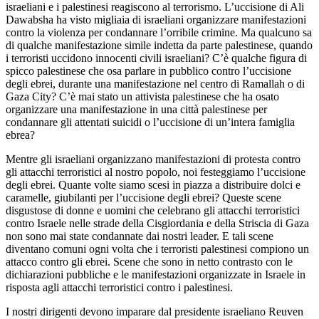
israeliani e i palestinesi reagiscono al terrorismo. L’uccisione di Ali
Dawabsha ha visto migliaia di israeliani organizzare manifestazioni
contro la violenza per condannare l’orribile crimine. Ma qualcuno sa
di qualche manifestazione simile indetta da parte palestinese, quando
i terroristi uccidono innocenti civili israeliani? C’è qualche figura di
spicco palestinese che osa parlare in pubblico contro l’uccisione
degli ebrei, durante una manifestazione nel centro di Ramallah o di
Gaza City? C’è mai stato un attivista palestinese che ha osato
organizzare una manifestazione in una città palestinese per
condannare gli attentati suicidi o l’uccisione di un’intera famiglia
ebrea?
Mentre gli israeliani organizzano manifestazioni di protesta contro
gli attacchi terroristici al nostro popolo, noi festeggiamo l’uccisione
degli ebrei. Quante volte siamo scesi in piazza a distribuire dolci e
caramelle, giubilanti per l’uccisione degli ebrei? Queste scene
disgustose di donne e uomini che celebrano gli attacchi terroristici
contro Israele nelle strade della Cisgiordania e della Striscia di Gaza
non sono mai state condannate dai nostri leader. E tali scene
diventano comuni ogni volta che i terroristi palestinesi compiono un
attacco contro gli ebrei. Scene che sono in netto contrasto con le
dichiarazioni pubbliche e le manifestazioni organizzate in Israele in
risposta agli attacchi terroristici contro i palestinesi.
I nostri dirigenti devono imparare dal presidente israeliano Reuven