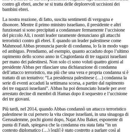
contro gli ebrei, anche se si tratta delle deplorevoli uccisioni dei
bambini ebrei.
La nostra reazione, di fatto, suscita sentimenti di vergogna e
disonore. Mentre il primo ministro israeliano, il presidente e altri
funzionari si sono precipitati a condannare fermamente l’uccisione
del piccolo Ali, i nostri leader raramente denunciano gli attacchi
terroristici contro gli ebrei. E quando un leader palestinese come
Mahmoud Abbas pronuncia parole di condanna, lo fa in modo vago
ed ambiguo. Prendiamo, ad esempio, quanto accaduto dopo l’ultimo
rapimento dello scorso anno in Cisgiordania di tre ragazzi israeliani
per mano dei palestinesi. Non solo ci sono voluti quattro giorni al
presidente Abbas per rilasciare una dichiarazione di condanna
dell’attacco terroristico, ma più che una vera e propria condanna si è
trattato di un tentativo: “La presidenza palestinese (…) condanna la
serie di eventi accaduti la settimana scorsa, a partire dal rapimento
dei tre ragazzi israeliani”. Abbas ha poi denunciato Israele per aver
arrestato decine di membri di Hamas dopo il sequestro e l’uccisione
dei tre giovani.
Più tardi, nel 2014, quando Abbas condannò un attacco terroristico
palestinese in cui persero la vita cinque israeliani, in una sinagoga di
Gerusalemme, pochi giorni dopo, Najat Abu Baker, esponente di
punta di Fatah, spiegava che la condanna era stata fatta “in un
contesto diplomatico (…) [egli] è stato costretto a parlare così al