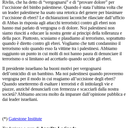
Rivlin, che ha detto di “vergognarsi” e di “provare dolore” per
l’uccisione del bimbo palestinese. Quando è stata l’ultima volta che
un leader palestinese ha usato una retorica del genere per biasimare
l’uccisione di ebrei? Le dichiarazioni laconiche rilasciate dall’ufficio
di Abbas in risposta agli attacchi terroristici contro gli ebrei non
hanno mai parlato di vergogna o di dolore. Noi palestinesi non
siamo riusciti a educare la nostra gente ai principi della tolleranza e
della pace. Piuttosto, scusiamo e plaudiamo al terrorismo, soprattutto
quando è diretto contro gli ebrei. Vogliamo che tutti condannino il
terrorismo solo quando esso fa vittime tra i palestinesi. Abbiamo
raggiunto un punto in cui molti di noi hanno paura di denunciare il
terrorismo o si limitano ad accettarlo quando uccide gli ebrei.
Il presidente israeliano ha buoni motivi per vergognarsi
dell’omicidio di un bambino. Ma noi palestinesi quando proveremo
vergogna per il modo in cui reagiamo all’uccisione degli ebrei?
Quando smetteremo di esaltare i terroristi e di intitolargli vie e
piazze, anziché denunciarli con fermezza e scacciarli dalla nostra
società? Abbiamo ancora molto da imparare dall’opinione pubblica e
dai leader israeliani.
(*)
Gatestone Institute