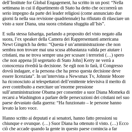
dell’Institute for Global Engagement, ha scritto in un post: “Nella
settimana in cui il dipartimento di Stato ha detto che occorrerà un
serio impegno da parte dei leader religiosi (come annunciato due
giorni fa nella sua revisione quadriennale) ha rifiutato di rilasciare un
visto a suor Diana, una suora cristiana sfuggita all’Isis”.
E sulla stessa falsariga, parlando a proposito del visto negato alla
suora, l’ex speaker della Camera dei Rappresentanti americana
Newt Gingrich ha detto: “Questa è un’amministrazione che non
sembra non trovare mai una scusa abbastanza valida per aiutare i
cristiani, ma ne trova sempre una per scusare i terroristi (…) spero
che non appena [il segretario di Stato John] Kerry ne verrà a
conoscenza rivedrà la decisione. Se egli non lo farà, il Congresso
dovrà indagare, e la persona che ha preso questa decisione deve
essere licenziata”. In un’intervista a Newsmax Tv, Johnnie Moore
ha riconosciuto ai telespettatori dell’emittente televisiva il merito di
aver contribuito a esercitare un’enorme pressione
sull’amministrazione Obama per consentire a suor Diana Momeka di
recarsi a Washington a parlare delle persecuzioni dei cristiani nel suo
paese devastato dalla guerra: “Ha funzionato – le persone hanno
levato la loro voce.
Hanno scritto ai deputati e ai senatori, hanno fatto pressioni su
chiunque e ovunque. (…) Suor Diana ha ottenuto il visto. (…) Ecco
ciò che accade quando la gente in questo paese comincia a far