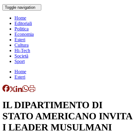
Toggle navigation
Home
Editoriali
Politica
Economia
Esteri
Cultura
Hi-Tech
Società
Sport
Home
Esteri
IL DIPARTIMENTO DI
STATO AMERICANO INVITA
I LEADER MUSULMANI