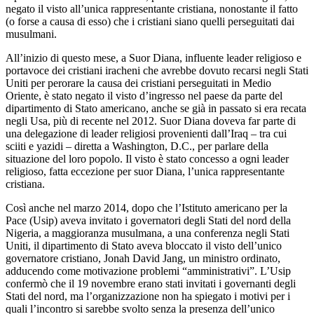
negato il visto all’unica rappresentante cristiana, nonostante il fatto
(o forse a causa di esso) che i cristiani siano quelli perseguitati dai
musulmani.
All’inizio di questo mese, a Suor Diana, influente leader religioso e
portavoce dei cristiani iracheni che avrebbe dovuto recarsi negli Stati
Uniti per perorare la causa dei cristiani perseguitati in Medio
Oriente, è stato negato il visto d’ingresso nel paese da parte del
dipartimento di Stato americano, anche se già in passato si era recata
negli Usa, più di recente nel 2012. Suor Diana doveva far parte di
una delegazione di leader religiosi provenienti dall’Iraq – tra cui
sciiti e yazidi – diretta a Washington, D.C., per parlare della
situazione del loro popolo. Il visto è stato concesso a ogni leader
religioso, fatta eccezione per suor Diana, l’unica rappresentante
cristiana.
Così anche nel marzo 2014, dopo che l’Istituto americano per la
Pace (Usip) aveva invitato i governatori degli Stati del nord della
Nigeria, a maggioranza musulmana, a una conferenza negli Stati
Uniti, il dipartimento di Stato aveva bloccato il visto dell’unico
governatore cristiano, Jonah David Jang, un ministro ordinato,
adducendo come motivazione problemi “amministrativi”. L’Usip
confermò che il 19 novembre erano stati invitati i governanti degli
Stati del nord, ma l’organizzazione non ha spiegato i motivi per i
quali l’incontro si sarebbe svolto senza la presenza dell’unico