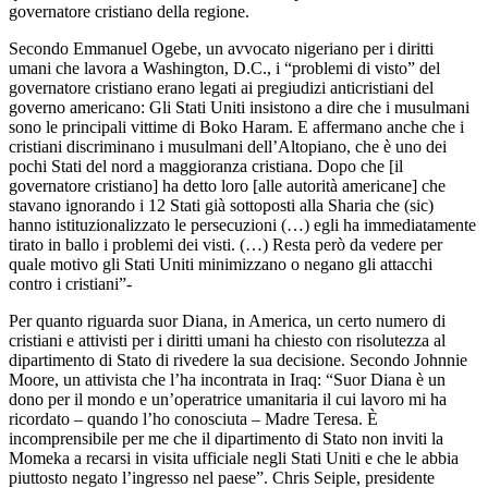
governatore cristiano della regione.
Secondo Emmanuel Ogebe, un avvocato nigeriano per i diritti
umani che lavora a Washington, D.C., i “problemi di visto” del
governatore cristiano erano legati ai pregiudizi anticristiani del
governo americano: Gli Stati Uniti insistono a dire che i musulmani
sono le principali vittime di Boko Haram. E affermano anche che i
cristiani discriminano i musulmani dell’Altopiano, che è uno dei
pochi Stati del nord a maggioranza cristiana. Dopo che [il
governatore cristiano] ha detto loro [alle autorità americane] che
stavano ignorando i 12 Stati già sottoposti alla Sharia che (sic)
hanno istituzionalizzato le persecuzioni (…) egli ha immediatamente
tirato in ballo i problemi dei visti. (…) Resta però da vedere per
quale motivo gli Stati Uniti minimizzano o negano gli attacchi
contro i cristiani”-
Per quanto riguarda suor Diana, in America, un certo numero di
cristiani e attivisti per i diritti umani ha chiesto con risolutezza al
dipartimento di Stato di rivedere la sua decisione. Secondo Johnnie
Moore, un attivista che l’ha incontrata in Iraq: “Suor Diana è un
dono per il mondo e un’operatrice umanitaria il cui lavoro mi ha
ricordato – quando l’ho conosciuta – Madre Teresa. È
incomprensibile per me che il dipartimento di Stato non inviti la
Momeka a recarsi in visita ufficiale negli Stati Uniti e che le abbia
piuttosto negato l’ingresso nel paese”. Chris Seiple, presidente