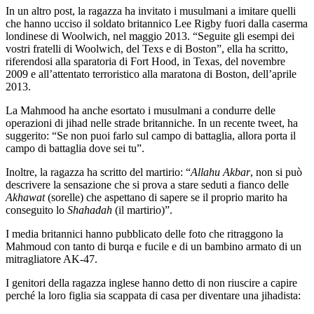
In un altro post, la ragazza ha invitato i musulmani a imitare quelli
che hanno ucciso il soldato britannico Lee Rigby fuori dalla caserma
londinese di Woolwich, nel maggio 2013. “Seguite gli esempi dei
vostri fratelli di Woolwich, del Texs e di Boston”, ella ha scritto,
riferendosi alla sparatoria di Fort Hood, in Texas, del novembre
2009 e all’attentato terroristico alla maratona di Boston, dell’aprile
2013.
La Mahmood ha anche esortato i musulmani a condurre delle
operazioni di jihad nelle strade britanniche. In un recente tweet, ha
suggerito: “Se non puoi farlo sul campo di battaglia, allora porta il
campo di battaglia dove sei tu”.
Inoltre, la ragazza ha scritto del martirio: “
Allahu Akbar
, non si può
descrivere la sensazione che si prova a stare seduti a fianco delle
Akhawat
(sorelle) che aspettano di sapere se il proprio marito ha
conseguito lo
Shahadah
(il martirio)”.
I media britannici hanno pubblicato delle foto che ritraggono la
Mahmoud con tanto di burqa e fucile e di un bambino armato di un
mitragliatore AK-47.
I genitori della ragazza inglese hanno detto di non riuscire a capire
perché la loro figlia sia scappata di casa per diventare una jihadista: