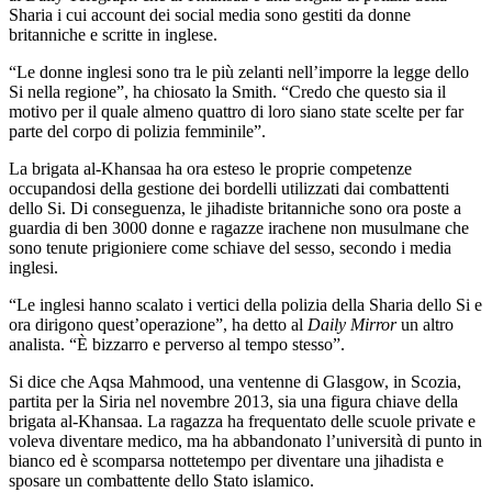
Sharia i cui account dei social media sono gestiti da donne
britanniche e scritte in inglese.
“Le donne inglesi sono tra le più zelanti nell’imporre la legge dello
Si nella regione”, ha chiosato la Smith. “Credo che questo sia il
motivo per il quale almeno quattro di loro siano state scelte per far
parte del corpo di polizia femminile”.
La brigata al-Khansaa ha ora esteso le proprie competenze
occupandosi della gestione dei bordelli utilizzati dai combattenti
dello Si. Di conseguenza, le jihadiste britanniche sono ora poste a
guardia di ben 3000 donne e ragazze irachene non musulmane che
sono tenute prigioniere come schiave del sesso, secondo i media
inglesi.
“Le inglesi hanno scalato i vertici della polizia della Sharia dello Si e
ora dirigono quest’operazione”, ha detto al
Daily Mirror
un altro
analista. “È bizzarro e perverso al tempo stesso”.
Si dice che Aqsa Mahmood, una ventenne di Glasgow, in Scozia,
partita per la Siria nel novembre 2013, sia una figura chiave della
brigata al-Khansaa. La ragazza ha frequentato delle scuole private e
voleva diventare medico, ma ha abbandonato l’università di punto in
bianco ed è scomparsa nottetempo per diventare una jihadista e
sposare un combattente dello Stato islamico.