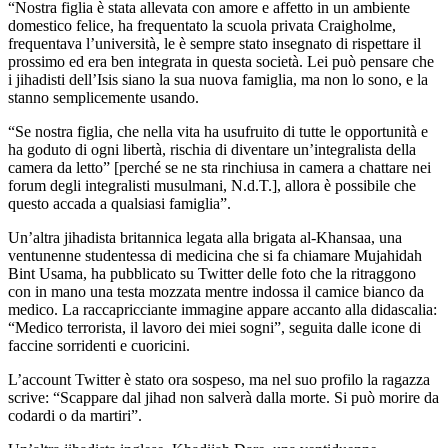
“Nostra figlia è stata allevata con amore e affetto in un ambiente
domestico felice, ha frequentato la scuola privata Craigholme,
frequentava l’università, le è sempre stato insegnato di rispettare il
prossimo ed era ben integrata in questa società. Lei può pensare che
i jihadisti dell’Isis siano la sua nuova famiglia, ma non lo sono, e la
stanno semplicemente usando.
“Se nostra figlia, che nella vita ha usufruito di tutte le opportunità e
ha goduto di ogni libertà, rischia di diventare un’integralista della
camera da letto” [perché se ne sta rinchiusa in camera a chattare nei
forum degli integralisti musulmani, N.d.T.], allora è possibile che
questo accada a qualsiasi famiglia”.
Un’altra jihadista britannica legata alla brigata al-Khansaa, una
ventunenne studentessa di medicina che si fa chiamare Mujahidah
Bint Usama, ha pubblicato su Twitter delle foto che la ritraggono
con in mano una testa mozzata mentre indossa il camice bianco da
medico. La raccapricciante immagine appare accanto alla didascalia:
“Medico terrorista, il lavoro dei miei sogni”, seguita dalle icone di
faccine sorridenti e cuoricini.
L’account Twitter è stato ora sospeso, ma nel suo profilo la ragazza
scrive: “Scappare dal jihad non salverà dalla morte. Si può morire da
codardi o da martiri”.