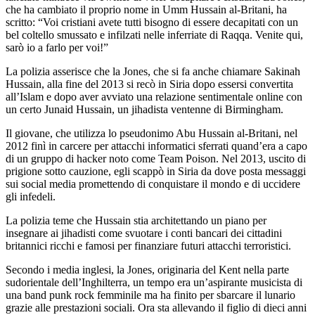
che ha cambiato il proprio nome in Umm Hussain al-Britani, ha
scritto: “Voi cristiani avete tutti bisogno di essere decapitati con un
bel coltello smussato e infilzati nelle inferriate di Raqqa. Venite qui,
sarò io a farlo per voi!”
La polizia asserisce che la Jones, che si fa anche chiamare Sakinah
Hussain, alla fine del 2013 si recò in Siria dopo essersi convertita
all’Islam e dopo aver avviato una relazione sentimentale online con
un certo Junaid Hussain, un jihadista ventenne di Birmingham.
Il giovane, che utilizza lo pseudonimo Abu Hussain al-Britani, nel
2012 finì in carcere per attacchi informatici sferrati quand’era a capo
di un gruppo di hacker noto come Team Poison. Nel 2013, uscito di
prigione sotto cauzione, egli scappò in Siria da dove posta messaggi
sui social media promettendo di conquistare il mondo e di uccidere
gli infedeli.
La polizia teme che Hussain stia architettando un piano per
insegnare ai jihadisti come svuotare i conti bancari dei cittadini
britannici ricchi e famosi per finanziare futuri attacchi terroristici.
Secondo i media inglesi, la Jones, originaria del Kent nella parte
sudorientale dell’Inghilterra, un tempo era un’aspirante musicista di
una band punk rock femminile ma ha finito per sbarcare il lunario
grazie alle prestazioni sociali. Ora sta allevando il figlio di dieci anni