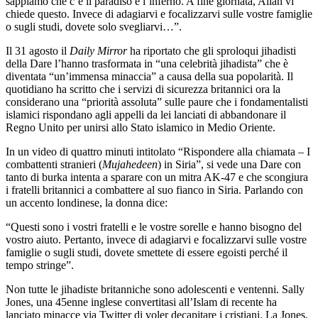
sappiamo che c’è il paradiso e l’inferno. A fine giornata, Allah vi
chiede questo. Invece di adagiarvi e focalizzarvi sulle vostre famiglie
o sugli studi, dovete solo svegliarvi…”.
Il 31 agosto il
Daily Mirror
ha riportato che gli sproloqui jihadisti
della Dare l’hanno trasformata in “una celebrità jihadista” che è
diventata “un’immensa minaccia” a causa della sua popolarità. Il
quotidiano ha scritto che i servizi di sicurezza britannici ora la
considerano una “priorità assoluta” sulle paure che i fondamentalisti
islamici rispondano agli appelli da lei lanciati di abbandonare il
Regno Unito per unirsi allo Stato islamico in Medio Oriente.
In un video di quattro minuti intitolato “Rispondere alla chiamata – I
combattenti stranieri (
Mujahedeen
) in Siria”, si vede una Dare con
tanto di burka intenta a sparare con un mitra AK-47 e che scongiura
i fratelli britannici a combattere al suo fianco in Siria. Parlando con
un accento londinese, la donna dice:
“Questi sono i vostri fratelli e le vostre sorelle e hanno bisogno del
vostro aiuto. Pertanto, invece di adagiarvi e focalizzarvi sulle vostre
famiglie o sugli studi, dovete smettete di essere egoisti perché il
tempo stringe”.
Non tutte le jihadiste britanniche sono adolescenti e ventenni. Sally
Jones, una 45enne inglese convertitasi all’Islam di recente ha
lanciato minacce via Twitter di voler decapitare i cristiani. La Jones,