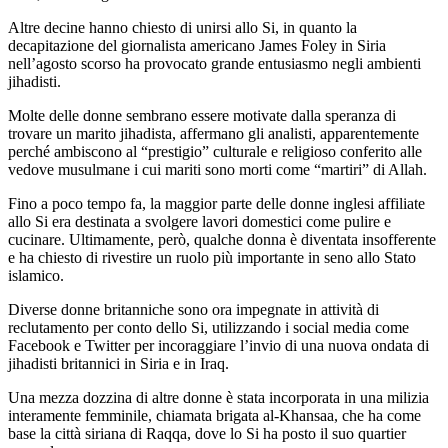
Altre decine hanno chiesto di unirsi allo Si, in quanto la
decapitazione del giornalista americano James Foley in Siria
nell’agosto scorso ha provocato grande entusiasmo negli ambienti
jihadisti.
Molte delle donne sembrano essere motivate dalla speranza di
trovare un marito jihadista, affermano gli analisti, apparentemente
perché ambiscono al “prestigio” culturale e religioso conferito alle
vedove musulmane i cui mariti sono morti come “martiri” di Allah.
Fino a poco tempo fa, la maggior parte delle donne inglesi affiliate
allo Si era destinata a svolgere lavori domestici come pulire e
cucinare. Ultimamente, però, qualche donna è diventata insofferente
e ha chiesto di rivestire un ruolo più importante in seno allo Stato
islamico.
Diverse donne britanniche sono ora impegnate in attività di
reclutamento per conto dello Si, utilizzando i social media come
Facebook e Twitter per incoraggiare l’invio di una nuova ondata di
jihadisti britannici in Siria e in Iraq.
Una mezza dozzina di altre donne è stata incorporata in una milizia
interamente femminile, chiamata brigata al-Khansaa, che ha come
base la città siriana di Raqqa, dove lo Si ha posto il suo quartier