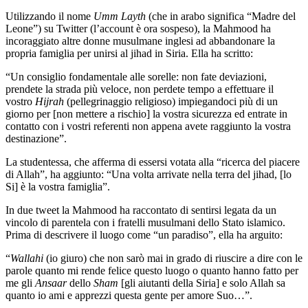
Utilizzando il nome
Umm Layth
(che in arabo significa “Madre del
Leone”) su Twitter (l’account è ora sospeso), la Mahmood ha
incoraggiato altre donne musulmane inglesi ad abbandonare la
propria famiglia per unirsi al jihad in Siria. Ella ha scritto:
“Un consiglio fondamentale alle sorelle: non fate deviazioni,
prendete la strada più veloce, non perdete tempo a effettuare il
vostro
Hijrah
(pellegrinaggio religioso) impiegandoci più di un
giorno per [non mettere a rischio] la vostra sicurezza ed entrate in
contatto con i vostri referenti non appena avete raggiunto la vostra
destinazione”.
La studentessa, che afferma di essersi votata alla “ricerca del piacere
di Allah”, ha aggiunto: “Una volta arrivate nella terra del jihad, [lo
Si] è la vostra famiglia”.
In due tweet la Mahmood ha raccontato di sentirsi legata da un
vincolo di parentela con i fratelli musulmani dello Stato islamico.
Prima di descrivere il luogo come “un paradiso”, ella ha arguito:
“
Wallahi
(io giuro) che non sarò mai in grado di riuscire a dire con le
parole quanto mi rende felice questo luogo o quanto hanno fatto per
me gli
Ansaar
dello
Sham
[gli aiutanti della Siria] e solo Allah sa
quanto io ami e apprezzi questa gente per amore Suo…”.