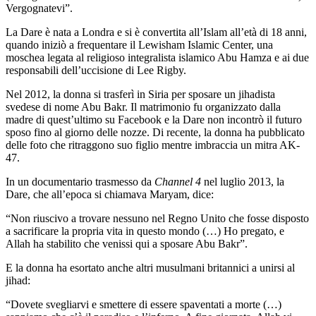
Vergognatevi”.
La Dare è nata a Londra e si è convertita all’Islam all’età di 18 anni,
quando iniziò a frequentare il Lewisham Islamic Center, una
moschea legata al religioso integralista islamico Abu Hamza e ai due
responsabili dell’uccisione di Lee Rigby.
Nel 2012, la donna si trasferì in Siria per sposare un jihadista
svedese di nome Abu Bakr. Il matrimonio fu organizzato dalla
madre di quest’ultimo su Facebook e la Dare non incontrò il futuro
sposo fino al giorno delle nozze. Di recente, la donna ha pubblicato
delle foto che ritraggono suo figlio mentre imbraccia un mitra AK-
47.
In un documentario trasmesso da
Channel 4
nel luglio 2013, la
Dare, che all’epoca si chiamava Maryam, dice:
“Non riuscivo a trovare nessuno nel Regno Unito che fosse disposto
a sacrificare la propria vita in questo mondo (…) Ho pregato, e
Allah ha stabilito che venissi qui a sposare Abu Bakr”.
E la donna ha esortato anche altri musulmani britannici a unirsi al
jihad:
“Dovete svegliarvi e smettere di essere spaventati a morte (…)