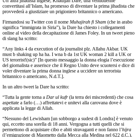
Un’altra jihadista inglese, Khadijah Dare, una ventiduenne
convertitasi all’Islam, ha promesso di diventare la prima jihadista che
provvederà a giustiziare un prigioniero britannico o americano.
Firmandosi su Twitter con il nome
Muhajirah fi Sham
(che in arabo
significa “immigrata in Siria”), la Dare ha chiesto i collegamenti
online al video della decapitazione di James Foley. In un tweet pieno
di slang ha scritto:
“Any links 4 da execution of da journalist plz. Allahu Akbar. UK
must b shaking up ha ha. I wna b da 1st UK woman 2 kill a UK or
US terorrist!(sic)” [In questo messaggio la donna elogia l’esecuzione
del giornalista e asserisce che il Regno Unito deve scuotersi e dice di
voler diventare la prima donna inglese a uccidere un terrorista
britannico o americano, N.d.T.].
In un altro tweet la Dare ha scritto:
“Tutta la gente torna a
Dar ul kufr
(la terra dei miscredenti) che cosa
aspettate a farlo (…) affrettatevi e unitevi alla carovana dove è
applicata la legge di Allah.
“Nessuno del Lewisham [un sobborgo a sudest di Londra] è venuto
qui, eccetto una sorella di 18 anni. Vergogna a tutti quelli che si
permettono di acquistare cibo e abiti stravaganti e non fanno l’
hijra
(l’emigrazione di Maometto dalla Mecca alla Medina nel 622 d.C.).