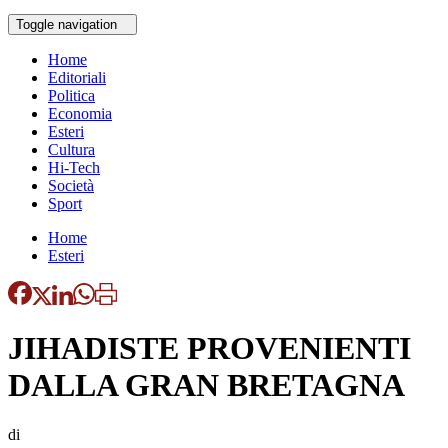
Toggle navigation
Home
Editoriali
Politica
Economia
Esteri
Cultura
Hi-Tech
Società
Sport
Home
Esteri
JIHADISTE PROVENIENTI
DALLA GRAN BRETAGNA
di