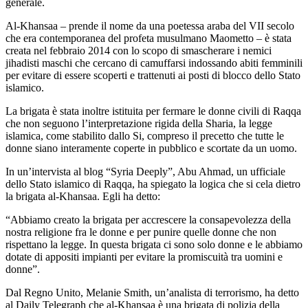
generale.
Al-Khansaa – prende il nome da una poetessa araba del VII secolo
che era contemporanea del profeta musulmano Maometto – è stata
creata nel febbraio 2014 con lo scopo di smascherare i nemici
jihadisti maschi che cercano di camuffarsi indossando abiti femminili
per evitare di essere scoperti e trattenuti ai posti di blocco dello Stato
islamico.
La brigata è stata inoltre istituita per fermare le donne civili di Raqqa
che non seguono l’interpretazione rigida della Sharia, la legge
islamica, come stabilito dallo Si, compreso il precetto che tutte le
donne siano interamente coperte in pubblico e scortate da un uomo.
In un’intervista al blog “Syria Deeply”, Abu Ahmad, un ufficiale
dello Stato islamico di Raqqa, ha spiegato la logica che si cela dietro
la brigata al-Khansaa. Egli ha detto:
“Abbiamo creato la brigata per accrescere la consapevolezza della
nostra religione fra le donne e per punire quelle donne che non
rispettano la legge. In questa brigata ci sono solo donne e le abbiamo
dotate di appositi impianti per evitare la promiscuità tra uomini e
donne”.
Dal Regno Unito, Melanie Smith, un’analista di terrorismo, ha detto
al Daily Telegraph che al-Khansaa è una brigata di polizia della