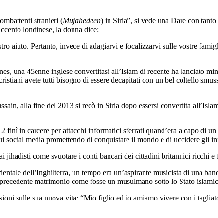
ombattenti stranieri (
Mujahedeen
) in Siria”, si vede una Dare con tant
 accento londinese, la donna dice:
stro aiuto. Pertanto, invece di adagiarvi e focalizzarvi sulle vostre famig
nes, una 45enne inglese convertitasi all’Islam di recente ha lanciato mina
tiani avete tutti bisogno di essere decapitati con un bel coltello smussat
sain, alla fine del 2013 si recò in Siria dopo essersi convertita all’Isl
2 finì in carcere per attacchi informatici sferrati quand’era a capo di
ui social media promettendo di conquistare il mondo e di uccidere gli inf
jihadisti come svuotare i conti bancari dei cittadini britannici ricchi e fa
rientale dell’Inghilterra, un tempo era un’aspirante musicista di una ban
n un precedente matrimonio come fosse un musulmano sotto lo Stato islamic
essioni sulle sua nuova vita: “Mio figlio ed io amiamo vivere con i tagliato