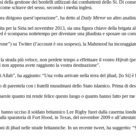
della gestione dei bordelli utilizzati dai combattenti dello Si. Di cons
come schiave del sesso, secondo i media inglesi.
e ora dirigono quest’operazione”, ha detto al
Daily Mirror
un altro analist
 per la Siria nel novembre 2013, sia una figura chiave della brigata al
d è scomparsa nottetempo per diventare una jihadista e sposare un comb
eone”) su Twitter (l’account è ora sospeso), la Mahmood ha incoraggiat
la strada più veloce, non perdete tempo a effettuare il vostro
Hijrah
(pe
nti non appena avete raggiunto la vostra destinazione”.
 Allah”, ha aggiunto: “Una volta arrivate nella terra del jihad, [lo Si] è 
di parentela con i fratelli musulmani dello Stato islamico. Prima di des
 parole quanto mi rende felice questo luogo o quanto hanno fatto per me 
che hanno ucciso il soldato britannico Lee Rigby fuori dalla caserma lon
i alla sparatoria di Fort Hood, in Texas, del novembre 2009 e all’attentato
i jihad nelle strade britanniche. In un recente tweet, ha suggerito: “Se