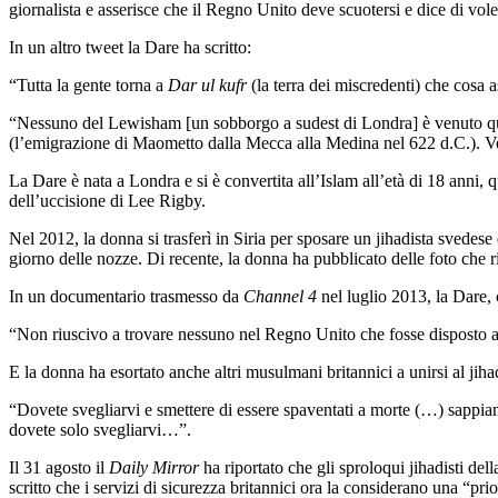
giornalista e asserisce che il Regno Unito deve scuotersi e dice di vol
In un altro tweet la Dare ha scritto:
“Tutta la gente torna a
Dar ul kufr
(la terra dei miscredenti) che cosa a
“Nessuno del Lewisham [un sobborgo a sudest di Londra] è venuto qui, e
(l’emigrazione di Maometto dalla Mecca alla Medina nel 622 d.C.). V
La Dare è nata a Londra e si è convertita all’Islam all’età di 18 anni
dell’uccisione di Lee Rigby.
Nel 2012, la donna si trasferì in Siria per sposare un jihadista svede
giorno delle nozze. Di recente, la donna ha pubblicato delle foto che
In un documentario trasmesso da
Channel 4
nel luglio 2013, la Dare,
“Non riuscivo a trovare nessuno nel Regno Unito che fosse disposto a 
E la donna ha esortato anche altri musulmani britannici a unirsi al jiha
“Dovete svegliarvi e smettere di essere spaventati a morte (…) sappiamo 
dovete solo svegliarvi…”.
Il 31 agosto il
Daily Mirror
ha riportato che gli sproloqui jihadisti de
scritto che i servizi di sicurezza britannici ora la considerano una “pri