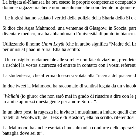
La brigata al-Khansaa ha ora esteso le proprie competenze occupandosi 
donne e ragazze irachene non musulmane che sono tenute prigioniere 
“Le inglesi hanno scalato i vertici della polizia della Sharia dello Si 
Si dice che Aqsa Mahmood, una ventenne di Glasgow, in Scozia, partita
diventare medico, ma ha abbandonato l’università di punto in bianco e
Utilizzando il nome
Umm Layth
(che in arabo significa “Madre del L
per unirsi al jihad in Siria. Ella ha scritto:
“Un consiglio fondamentale alle sorelle: non fate deviazioni, prendete 
a rischio] la vostra sicurezza ed entrate in contatto con i vostri refere
La studentessa, che afferma di essersi votata alla “ricerca del piacere di
In due tweet la Mahmood ha raccontato di sentirsi legata da un vincolo 
“
Wallahi
(io giuro) che non sarò mai in grado di riuscire a dire con le
io ami e apprezzi questa gente per amore Suo…”.
In un altro post, la ragazza ha invitato i musulmani a imitare quelli 
fratelli di Woolwich, del Texs e di Boston”, ella ha scritto, riferendos
La Mahmood ha anche esortato i musulmani a condurre delle operazioni d
battaglia dove sei tu”.