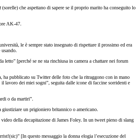
t
(sorelle) che aspettano di sapere se il proprio marito ha conseguito lo
tore AK-47.
niversità, le è sempre stato insegnato di rispettare il prossimo ed era
e usando.
a da letto” [perché se ne sta rinchiusa in camera a chattare nei forum
, ha pubblicato su Twitter delle foto che la ritraggono con in mano
 lavoro dei miei sogni”, seguita dalle icone di faccine sorridenti e
rdi o da martiri”.
 giustiziare un prigioniero britannico o americano.
l video della decapitazione di James Foley. In un tweet pieno di slang
ist!(sic)” [In questo messaggio la donna elogia l’esecuzione del