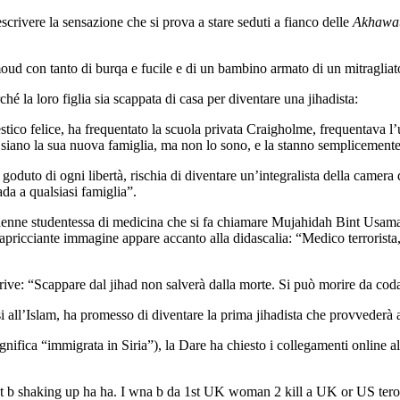
escrivere la sensazione che si prova a stare seduti a fianco delle
Akhawa
moud con tanto di burqa e fucile e di un bambino armato di un mitraglia
ché la loro figlia sia scappata di casa per diventare una jihadista:
tico felice, ha frequentato la scuola privata Craigholme, frequentava l’u
sis siano la sua nuova famiglia, ma non lo sono, e la stanno semplicement
ha goduto di ogni libertà, rischia di diventare un’integralista della camer
ada a qualsiasi famiglia”.
tunenne studentessa di medicina che si fa chiamare Mujahidah Bint Usama
icciante immagine appare accanto alla didascalia: “Medico terrorista, il
rive: “Scappare dal jihad non salverà dalla morte. Si può morire da coda
i all’Islam, ha promesso di diventare la prima jihadista che provvederà a
gnifica “immigrata in Siria”), la Dare ha chiesto i collegamenti online a
t b shaking up ha ha. I wna b da 1st UK woman 2 kill a UK or US terorr