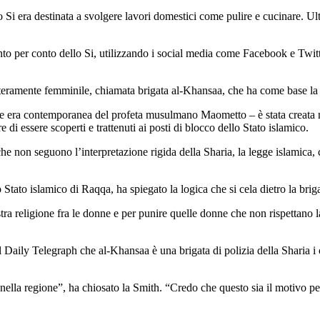
lo Si era destinata a svolgere lavori domestici come pulire e cucinare. 
to per conto dello Si, utilizzando i social media come Facebook e Twitte
teramente femminile, chiamata brigata al-Khansaa, che ha come base la ci
 era contemporanea del profeta musulmano Maometto – è stata creata ne
di essere scoperti e trattenuti ai posti di blocco dello Stato islamico.
 che non seguono l’interpretazione rigida della Sharia, la legge islamica,
Stato islamico di Raqqa, ha spiegato la logica che si cela dietro la brig
ra religione fra le donne e per punire quelle donne che non rispettano l
Daily Telegraph che al-Khansaa è una brigata di polizia della Sharia i c
 nella regione”, ha chiosato la Smith. “Credo che questo sia il motivo per 