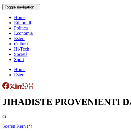
Toggle navigation
Home
Editoriali
Politica
Economia
Esteri
Cultura
Hi-Tech
Società
Sport
Home
Esteri
JIHADISTE PROVENIENTI 
di
Soeren Kern (*)