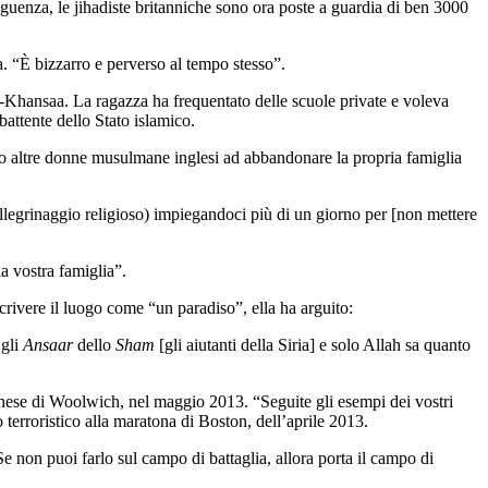
eguenza, le jihadiste britanniche sono ora poste a guardia di ben 3000
a. “È bizzarro e perverso al tempo stesso”.
-Khansaa. La ragazza ha frequentato delle scuole private e voleva
attente dello Stato islamico.
o altre donne musulmane inglesi ad abbandonare la propria famiglia
llegrinaggio religioso) impiegandoci più di un giorno per [non mettere
la vostra famiglia”.
crivere il luogo come “un paradiso”, ella ha arguito:
gli
Ansaar
dello
Sham
[gli aiutanti della Siria] e solo Allah sa quanto
dinese di Woolwich, nel maggio 2013. “Seguite gli esempi dei vostri
 terroristico alla maratona di Boston, dell’aprile 2013.
 non puoi farlo sul campo di battaglia, allora porta il campo di