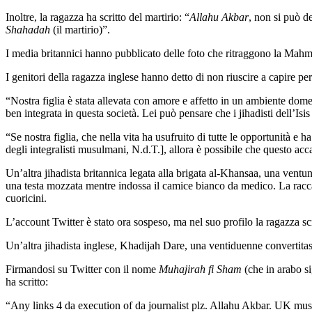
Inoltre, la ragazza ha scritto del martirio: “
Allahu Akbar
, non si può d
Shahadah
(il martirio)”.
I media britannici hanno pubblicato delle foto che ritraggono la Mah
I genitori della ragazza inglese hanno detto di non riuscire a capire per
“Nostra figlia è stata allevata con amore e affetto in un ambiente domes
ben integrata in questa società. Lei può pensare che i jihadisti dell’I
“Se nostra figlia, che nella vita ha usufruito di tutte le opportunità e 
degli integralisti musulmani, N.d.T.], allora è possibile che questo acc
Un’altra jihadista britannica legata alla brigata al-Khansaa, una ven
una testa mozzata mentre indossa il camice bianco da medico. La raccapr
cuoricini.
L’account Twitter è stato ora sospeso, ma nel suo profilo la ragazza sc
Un’altra jihadista inglese, Khadijah Dare, una ventiduenne convertitas
Firmandosi su Twitter con il nome
Muhajirah fi Sham
(che in arabo si
ha scritto:
“Any links 4 da execution of da journalist plz. Allahu Akbar. UK mus