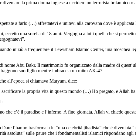
er diventare la prima donna inglese a uccidere un terrorista britannico o
spettate a farlo (…) affrettatevi e unitevi alla carovana dove è applicata 
ccetto una sorella di 18 anni. Vergogna a tutti quelli che si permettono
ergognatevi”.
, quando iniziò a frequentare il Lewisham Islamic Center, una moschea le
se di nome Abu Bakr. Il matrimonio fu organizzato dalla madre di quest’u
 ritraggono suo figlio mentre imbraccia un mitra AK-47.
 che all’epoca si chiamava Maryam, dice:
sacrificare la propria vita in questo mondo (…) Ho pregato, e Allah ha 
d:
che c’è il paradiso e l’inferno. A fine giornata, Allah vi chiede questo.
lla Dare l’hanno trasformata in “una celebrità jihadista” che è diventata
orità assoluta” sulle paure che i fondamentalisti islamici rispondano agli 