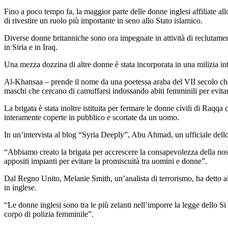
Fino a poco tempo fa, la maggior parte delle donne inglesi affiliate al
di rivestire un ruolo più importante in seno allo Stato islamico.
Diverse donne britanniche sono ora impegnate in attività di reclutamen
in Siria e in Iraq.
Una mezza dozzina di altre donne è stata incorporata in una milizia in
Al-Khansaa – prende il nome da una poetessa araba del VII secolo che
maschi che cercano di camuffarsi indossando abiti femminili per evitare 
La brigata è stata inoltre istituita per fermare le donne civili di Raqqa
interamente coperte in pubblico e scortate da un uomo.
In un’intervista al blog “Syria Deeply”, Abu Ahmad, un ufficiale dello 
“Abbiamo creato la brigata per accrescere la consapevolezza della nost
appositi impianti per evitare la promiscuità tra uomini e donne”.
Dal Regno Unito, Melanie Smith, un’analista di terrorismo, ha detto al 
in inglese.
“Le donne inglesi sono tra le più zelanti nell’imporre la legge dello Si
corpo di polizia femminile”.