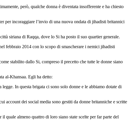
Ultimamente, però, qualche donna è diventata insofferente e ha chiesto
r per incoraggiare l’invio di una nuova ondata di jihadisti britannici
ttà siriana di Raqqa, dove lo Si ha posto il suo quartier generale.
l febbraio 2014 con lo scopo di smascherare i nemici jihadisti
 come stabilito dallo Si, compreso il precetto che tutte le donne siano
ata al-Khansaa. Egli ha detto:
a legge. In questa brigata ci sono solo donne e le abbiamo dotate di
ui account dei social media sono gestiti da donne britanniche e scritte
il quale almeno quattro di loro siano state scelte per far parte del