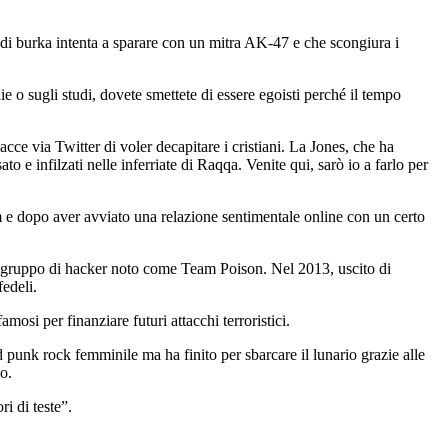
o di burka intenta a sparare con un mitra AK-47 e che scongiura i
lie o sugli studi, dovete smettete di essere egoisti perché il tempo
cce via Twitter di voler decapitare i cristiani. La Jones, che ha
o e infilzati nelle inferriate di Raqqa. Venite qui, sarò io a farlo per
am e dopo aver avviato una relazione sentimentale online con un certo
 un gruppo di hacker noto come Team Poison. Nel 2013, uscito di
edeli.
mosi per finanziare futuri attacchi terroristici.
d punk rock femminile ma ha finito per sbarcare il lunario grazie alle
o.
ri di teste”.