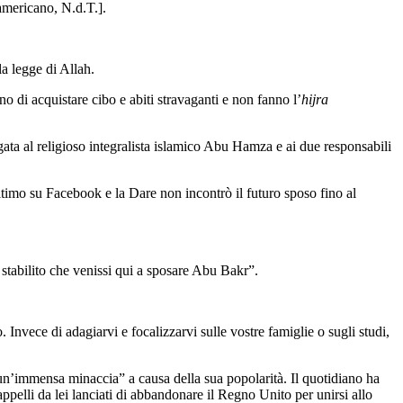
 americano, N.d.T.].
la legge di Allah.
 di acquistare cibo e abiti stravaganti e non fanno l’
hijra
gata al religioso integralista islamico Abu Hamza e ai due responsabili
ltimo su Facebook e la Dare non incontrò il futuro sposo fino al
stabilito che venissi qui a sposare Abu Bakr”.
 Invece di adagiarvi e focalizzarvi sulle vostre famiglie o sugli studi,
 “un’immensa minaccia” a causa della sua popolarità. Il quotidiano ha
appelli da lei lanciati di abbandonare il Regno Unito per unirsi allo