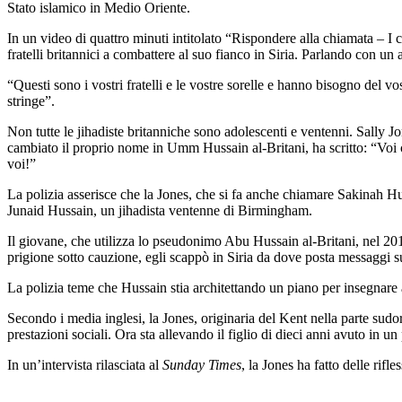
Stato islamico in Medio Oriente.
In un video di quattro minuti intitolato “Rispondere alla chiamata – I c
fratelli britannici a combattere al suo fianco in Siria. Parlando con un
“Questi sono i vostri fratelli e le vostre sorelle e hanno bisogno del vo
stringe”.
Non tutte le jihadiste britanniche sono adolescenti e ventenni. Sally Jo
cambiato il proprio nome in Umm Hussain al-Britani, ha scritto: “Voi cris
voi!”
La polizia asserisce che la Jones, che si fa anche chiamare Sakinah Hus
Junaid Hussain, un jihadista ventenne di Birmingham.
Il giovane, che utilizza lo pseudonimo Abu Hussain al-Britani, nel 201
prigione sotto cauzione, egli scappò in Siria da dove posta messaggi s
La polizia teme che Hussain stia architettando un piano per insegnare ai 
Secondo i media inglesi, la Jones, originaria del Kent nella parte sudo
prestazioni sociali. Ora sta allevando il figlio di dieci anni avuto i
In un’intervista rilasciata al
Sunday Times
, la Jones ha fatto delle rifl