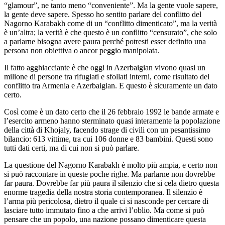
“glamour”, ne tanto meno “conveniente”. Ma la gente vuole sapere,
la gente deve sapere. Spesso ho sentito parlare del conflitto del
Nagorno Karabakh come di un “conflitto dimenticato”, ma la verità
è un’altra; la verità è che questo è un conflitto “censurato”, che solo
a parlarne bisogna avere paura perché potresti esser definito una
persona non obiettiva o ancor peggio manipolata.
Il fatto agghiacciante è che oggi in Azerbaigian vivono quasi un
milione di persone tra rifugiati e sfollati interni, come risultato del
conflitto tra Armenia e Azerbaigian. E questo è sicuramente un dato
certo.
Così come è un dato certo che il 26 febbraio 1992 le bande armate e
l’esercito armeno hanno sterminato quasi interamente la popolazione
della città di Khojaly, facendo strage di civili con un pesantissimo
bilancio: 613 vittime, tra cui 106 donne e 83 bambini. Questi sono
tutti dati certi, ma di cui non si può parlare.
La questione del Nagorno Karabakh è molto più ampia, e certo non
si può raccontare in queste poche righe. Ma parlarne non dovrebbe
far paura. Dovrebbe far più paura il silenzio che si cela dietro questa
enorme tragedia della nostra storia contemporanea. Il silenzio è
l’arma più pericolosa, dietro il quale ci si nasconde per cercare di
lasciare tutto immutato fino a che arrivi l’oblio. Ma come si può
pensare che un popolo, una nazione possano dimenticare questa