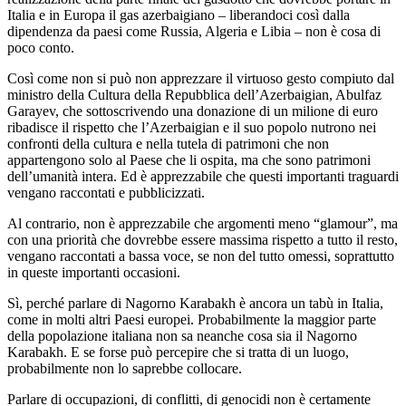
Italia e in Europa il gas azerbaigiano – liberandoci così dalla
dipendenza da paesi come Russia, Algeria e Libia – non è cosa di
poco conto.
Così come non si può non apprezzare il virtuoso gesto compiuto dal
ministro della Cultura della Repubblica dell’Azerbaigian, Abulfaz
Garayev, che sottoscrivendo una donazione di un milione di euro
ribadisce il rispetto che l’Azerbaigian e il suo popolo nutrono nei
confronti della cultura e nella tutela di patrimoni che non
appartengono solo al Paese che li ospita, ma che sono patrimoni
dell’umanità intera. Ed è apprezzabile che questi importanti traguardi
vengano raccontati e pubblicizzati.
Al contrario, non è apprezzabile che argomenti meno “glamour”, ma
con una priorità che dovrebbe essere massima rispetto a tutto il resto,
vengano raccontati a bassa voce, se non del tutto omessi, soprattutto
in queste importanti occasioni.
Sì, perché parlare di Nagorno Karabakh è ancora un tabù in Italia,
come in molti altri Paesi europei. Probabilmente la maggior parte
della popolazione italiana non sa neanche cosa sia il Nagorno
Karabakh. E se forse può percepire che si tratta di un luogo,
probabilmente non lo saprebbe collocare.
Parlare di occupazioni, di conflitti, di genocidi non è certamente