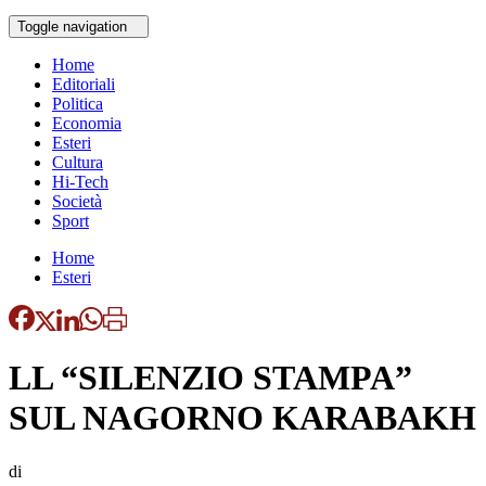
Toggle navigation
Home
Editoriali
Politica
Economia
Esteri
Cultura
Hi-Tech
Società
Sport
Home
Esteri
LL “SILENZIO STAMPA”
SUL NAGORNO KARABAKH
di