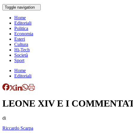
Toggle navigation
Home
Editoriali
Politica
Economia
Esteri
Cultura
Hi-Tech
Società
Sport
Home
Editoriali
LEONE XIV E I COMMENTA
di
Riccardo Scarpa