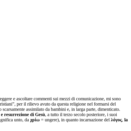
 leggere e ascoltare commenti sui mezzi di comunicazione, mi sono
stiani”, per il rilievo avuto da questa religione nel formarsi del
scarsamente assimilato da bambini e, in larga parte, dimenticato.
 e resurrezione di Gesù
, a tutto il terzo secolo posteriore, i suoi
gnifica unto, da
χρίω
= ungere), in quanto incarnazione del
λόγος
,
la