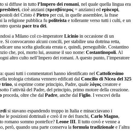
to si diffuse in tutto
l’Impero dei romani
, nel quale quella lingua era
presbiteri
, cioè anziani (
πρεσβύτερoς
= anziano) ed
episcopi
,
apostoli del Cristo è
Pietro
per cui, in quelle assemblee, la frase
ni la religione pubblica fu
politeista
e tollerante verso tutti i culti, e un
ontro questa
pace tra
dèi
.
randosi a Milano col co-imperatore
Licinio
in occasione di un
. Si convocarono alcuni concili, per stabilire una dottrina retta,
indicare una scelta giudicata errata e, quindi, perseguibile. Costantino
sanzio che, poi, morto lui, assunse il suo nome:
Costantinopoli
. Al
 ogni altro culto nell’Impero dei romani. A questo punto, l’imperatore
ra: quasi tutti i commentatori hanno identificato nel
Cattolicesimo
della teologia cristiana vennero edificati dal
Concilio di Nicea del 325
 trino
, si esprime come principio, Padre, quale
λόγος
creatore e
otto l’attività del Padre, del principio, primo motore della creazione.
o
proceda, oltre che dal
Padre
, anche dal
Figlio
. I vescovi della
rdi
si stavano espandendo troppo in Italia e minacciavano i
 le posizioni dottrinali e creò il re dei franchi,
Carlo Magno
,
uesto romano sommo pontefice?
Leone III
. Il tutto covò e venne a
nso, però, quando una parte conserva la
formula tradizionale
e l’altra