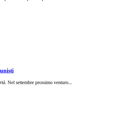
unisti
rt
à
. Nel settembre prossimo venturo...