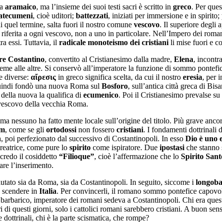
va
aramaico
, ma l’insieme dei suoi testi sacri è scritto in
greco
. Per ques
atecumeni
, cioè uditori;
battezzati
, iniziati per immersione e in spirito;
i quel termine, salta fuori il nostro comune
vescovo
. Il superiore degli 
u riferita a ogni vescovo, non a uno in particolare. Nell’Impero dei roma
ra essi. Tuttavia, il
radicale monoteismo dei cristiani
li mise fuori e c
re Costantino
, convertito al Cristianesimo dalla madre,
Elena
, incont
eme alle altre. Si conservò all’imperatore la funzione di sommo pontefice
te diverse:
αἴρεσις
in greco significa scelta, da cui il nostro
eresia
, per 
 Quindi fondò una nuova Roma sul
Bosforo
, sull’antica città greca di Bi
della nuova la qualifica di
ecumenico
. Poi il Cristianesimo prevalse su
l vescovo della vecchia Roma.
 ma nessuno ha fatto mente locale sull’origine del titolo. Più grave anco
ām
, come se gli
ortodossi
non fossero
cristiani
. I fondamenti dottrinali 
na, poi perfezionato dal successivo di Costantinopoli. In esso
Dio è uno e
creatrice, come pure lo
spirito
come ispiratore. Due
ipostasi
che stanno s
credo il cosiddetto
“Filioque”
, cioè l’affermazione che lo
Spirito Sant
are l’inserimento.
fiutato sia da Roma, sia da Costantinopoli. In seguito, siccome i
longoba
 scendere in
Italia
. Per convincerli, il romano sommo pontefice capovolse
n barbarico, imperatore dei romani sedeva a Costantinopoli. Chi era q
di questi giorni, solo i cattolici romani sarebbero cristiani. A buon se
 dottrinali, chi è la parte scismatica, che rompe?