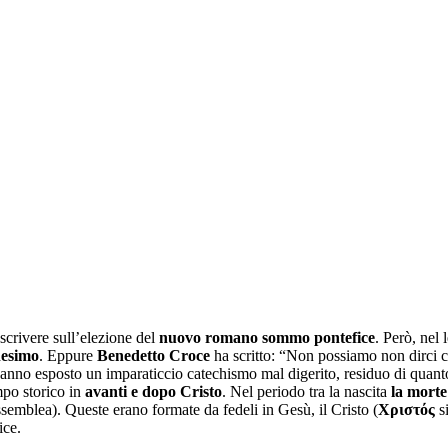
scrivere sull’elezione del
nuovo
romano sommo pontefice
. Però, nel
nesimo
. Eppure
Benedetto Croce
ha scritto: “Non possiamo non dirci cri
no esposto un imparaticcio catechismo mal digerito, residuo di quanto 
mpo storico in
avanti e dopo Cristo
. Nel periodo tra la nascita
la morte
semblea). Queste erano formate da fedeli in Gesù, il Cristo (
Χριστός
si
ice.