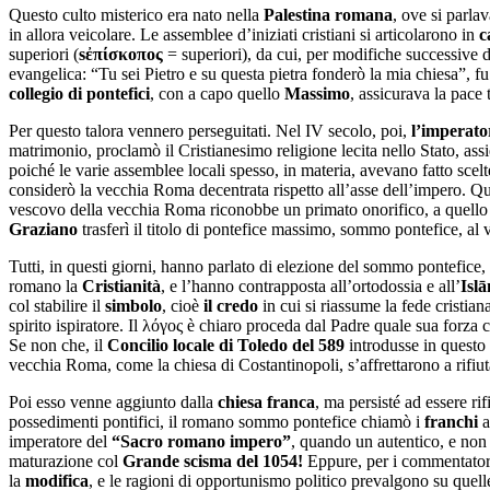
Questo culto misterico era nato nella
Palestina romana
, ove si parla
in allora veicolare. Le assemblee d’iniziati cristiani si articolarono in
c
superiori (
sἐπίσκοπος
= superiori), da cui, per modifiche successive d
evangelica: “Tu sei Pietro e su questa pietra fonderò la mia chiesa”, f
collegio di pontefici
, con a capo quello
Massimo
, assicurava la pace t
Per questo talora vennero perseguitati. Nel IV secolo, poi,
l’imperato
matrimonio, proclamò il Cristianesimo religione lecita nello Stato, assi
poiché le varie assemblee locali spesso, in materia, avevano fatto scel
considerò la vecchia Roma decentrata rispetto all’asse dell’impero.
vescovo della vecchia Roma riconobbe un primato onorifico, a quello 
Graziano
trasferì il titolo di pontefice massimo, sommo pontefice, a
Tutti, in questi giorni, hanno parlato di elezione del sommo pontefice,
romano la
Cristianità
, e l’hanno contrapposta all’ortodossia e all’
Isl
col stabilire il
simbolo
, cioè
il credo
in cui si riassume la fede cristia
spirito ispiratore. Il λόγος è chiaro proceda dal Padre quale sua forza 
Se non che, il
Concilio locale di Toledo del 589
introdusse in questo 
vecchia Roma, come la chiesa di Costantinopoli, s’affrettarono a rifiut
Poi esso venne aggiunto dalla
chiesa franca
, ma persisté ad essere ri
possedimenti pontifici, il romano sommo pontefice chiamò i
franchi
a
imperatore del
“Sacro romano impero”
, quando un autentico, e no
maturazione col
Grande scisma del 1054!
Eppure, per i commentatori 
la
modifica
, e le ragioni di opportunismo politico prevalgono su quelle