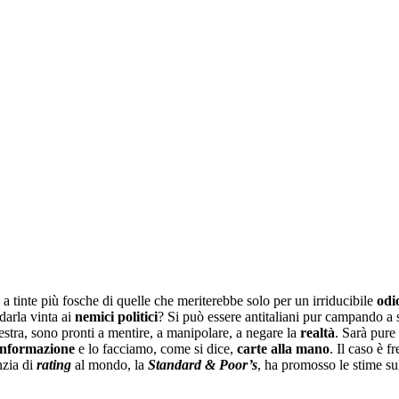
a tinte più fosche di quelle che meriterebbe solo per un irriducibile
odi
darla vinta ai
nemici politici
? Si può essere antitaliani pur campando a 
estra, sono pronti a mentire, a manipolare, a negare la
realtà
. Sarà pure
informazione
e lo facciamo, come si dice,
carte alla mano
. Il caso è f
nzia di
rating
al mondo, la
Standard & Poor’s
, ha promosso le stime s