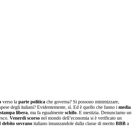
o
verso la
parte
politica
che governa? Si possono minimizzare,
spese degli italiani? Evidentemente, sì. Ed è quello che fanno i
media
stampa libera
, ma fa egualmente
schifo
. E mestizia. Denunciamo un
resco.
Venerdì scorso
nel mondo dell’economia si è verificato un
ul
debito sovrano
italiano innanzandole dalla classe di merito
BBB
a