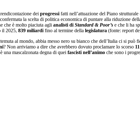
a rendicontazione dei
progressi
fatti nell’attuazione del Piano struttural
a confermata la scelta di politica economica di puntare alla riduzione del
ne che è molto piaciuta agli
analisti di
Standard & Poor’s
e che li ha sp
 il 2025,
839 miliardi
fino al termine della
legislatura
(fonte: report d
 temuta al mondo, abbia messo nero su bianco che dell’Italia ci si può f
ni
? Non arriviamo a dire che avrebbero dovuto proclamare lo scorso
11
 è una mascalzonata degna di quei
fascisti nell’animo
che sono i progress