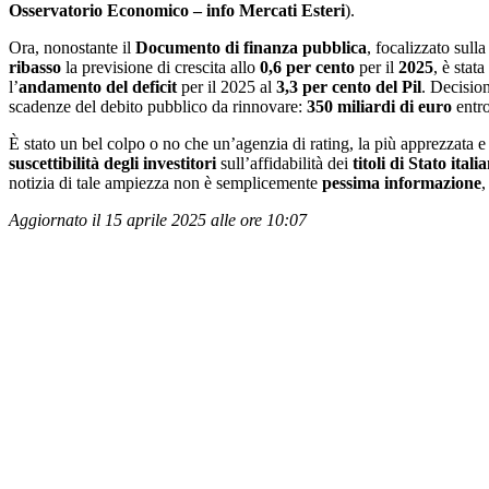
Osservatorio Economico – info Mercati Esteri
).
Ora, nonostante il
Documento di finanza pubblica
, focalizzato sull
ribasso
la previsione di crescita allo
0,6 per cento
per il
2025
, è stat
l’
andamento del deficit
per il 2025 al
3,3 per cento del Pil
. Decisio
scadenze del debito pubblico da rinnovare:
350 miliardi di euro
entro
È stato un bel colpo o no che un’agenzia di rating, la più apprezzata e
suscettibilità degli investitori
sull’affidabilità dei
titoli di Stato italia
notizia di tale ampiezza non è semplicemente
pessima
informazione
,
Aggiornato il 15 aprile 2025 alle ore 10:07