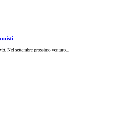
unisti
rt
à
. Nel settembre prossimo venturo...