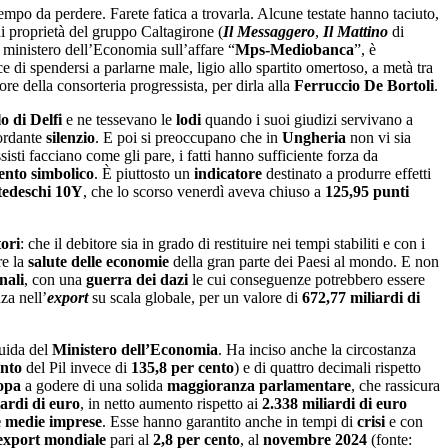
tempo da perdere. Farete fatica a trovarla. Alcune testate hanno taciuto,
di proprietà del gruppo Caltagirone (
Il Messaggero
,
Il Mattino
di
 ministero dell’Economia sull’affare “
Mps-Mediobanca
”, è
ce di spendersi a parlarne male, ligio allo spartito omertoso, a metà tra
dore della consorteria progressista, per dirla alla
Ferruccio De Bortoli
.
o di Delfi
e ne tessevano le
lodi
quando i suoi giudizi servivano a
sordante
silenzio
. E poi si preoccupano che in
Ungheria
non vi sia
isti facciano come gli pare, i fatti hanno sufficiente forza da
ento simbolico
. È piuttosto un
indicatore
destinato a produrre effetti
tedeschi 10Y
, che lo scorso venerdì aveva chiuso a
125,95 punti
tori
: che il debitore sia in grado di restituire nei tempi stabiliti e con i
re la
salute delle economie
della gran parte dei Paesi al mondo. E non
nali
, con una
guerra dei dazi
le cui conseguenze potrebbero essere
nza nell’
export
su scala globale, per un valore di
672,77 miliardi di
guida del
Ministero dell’Economia
. Ha inciso anche la circostanza
ento
del Pil invece di
135,8 per cento
) e di quattro decimali rispetto
opa
a godere di una solida
maggioranza parlamentare
, che rassicura
iardi di euro
, in netto aumento rispetto ai
2.338 miliardi di euro
e medie imprese
. Esse hanno garantito anche in tempi di
crisi
e con
export mondiale
pari al
2,8 per cento
, al
novembre 2024
(fonte: