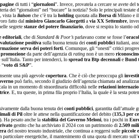
 pagine
di tutti i “
giornaloni
”. Invece, provatela a cercare se avete del 
teria dei “giornaloni” nel “bucare” la notizia? Solo le principali testate 
, vista la
liaison
che c’è tra la
holding
quotata alla
Borsa di
Milano e il
voro fatto dal
ministro Giancarlo Giorgetti
a
via XX Settembre
, inve
elle segrete
stanze del potere finanziario
, dove si respira lo stantio o
e editoriali
, che di
Standard & Poor’s
parlavano come se fosse l’
oracol
valutazione positiva
sulla buona tenuta dei
conti pubblici
italiani, as
rmazione serva dei poteri forti
. Comunque, gli “onesti” critici progress
a
promozione
da parte dell’agenzia di
rating
non è un mero
riconoscim
ull’Italia. Tanto per intenderci, lo
spread tra Btp decennali
e
Bund 
o
“
voto di S&P
”.
nsente una più agevole
copertura
. Che è ciò che preoccupa gli
investi
overno
può farlo, secondo il giudizio dell’agenzia chiamata ad analizza
i cala in un momento di straordinaria difficoltà nelle
relazioni internazio
trice
. E, tra queste, in prima fila proprio l’Italia, la quale è la sesta pote
usivamente dalla buona tenuta dei
conti pubblici
, garantita dall’attuale 
imali
di Pil
oltre le attese nella quantificazione del debito (
135,3 per c
). Ha pesato anche la
stabilità del Governo Meloni
, tra i pochi in
Eur
rivato
gestito che ha archiviato il 2024 con un patrimonio di
2.509 mil
era
del nostro tessuto industriale, che continua a reggersi sulle
piccole 
in particolare energetiche, il mantenimento di una quota di mercato sull’