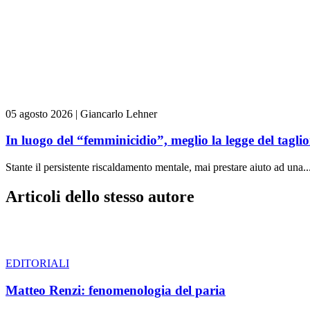
05 agosto 2026
|
Giancarlo Lehner
In luogo del “femminicidio”, meglio la legge del tag
Stante il persistente riscaldamento mentale, mai prestare aiuto ad una..
Articoli dello stesso autore
EDITORIALI
Matteo Renzi: fenomenologia del paria