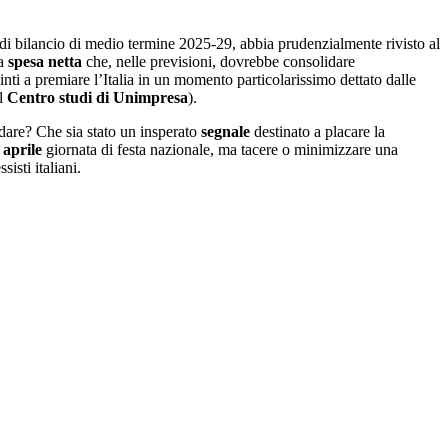
e di bilancio di medio termine 2025-29, abbia prudenzialmente rivisto al
la
spesa netta
che, nelle previsioni, dovrebbe consolidare
inti a premiare l’Italia in un momento particolarissimo dettato dalle
el
Centro studi di Unimpresa
).
idare? Che sia stato un insperato
segnale
destinato a placare la
 aprile
giornata di festa nazionale, ma tacere o minimizzare una
isti italiani.