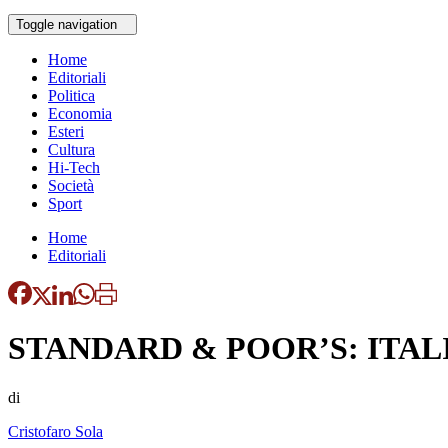
Toggle navigation
Home
Editoriali
Politica
Economia
Esteri
Cultura
Hi-Tech
Società
Sport
Home
Editoriali
STANDARD & POOR’S: ITAL
di
Cristofaro Sola