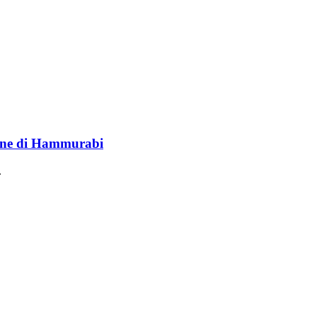
lione di Hammurabi
.