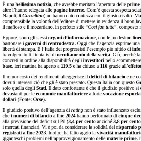
È una
bellissima notizia
, che avrebbe meritato l’apertura delle
prime
altre l’hanno relegata alle
pagine
interne
. Com’è questa sospetta sciat
Napoli,
il Gazzettino
) ne hanno dato contezza con il giusto risalto. Ma
comprensibile la volontà dell’editore di mettere in evidenza il buon la
il mafioso e il mozartiano, in perfetto stile “
Così fan tutte
”, composto n
Eppure, sono gli stessi
organi d’informazione
, con le medesime
line
bastonare i
governi di centrodestra
. Oggi che l’agenzia esprime una
libertà di stampa. È l’Italia dei progressisti l’esempio più nitido di
info
travolgere tutti i tentativi di
occultamento della verità
. Già, perché l
concreti in ordine alla disponibilità degli
investitori
nello scommettere s
base
, ieri mattina ha aperto a
119,5
e ha chiuso a
116
grazie all’
effett
Il minor costo dei rendimenti alleggerisce il
deficit di bilancio
e ne co
dovuti interessi ciò che gli è stato prestato. Questa Italia con questo
G
solo quella degli
Stati
. Il dato confortante è che il giudizio positivo s
devastanti per le
economie manifatturiere
a forte
vocazione esporta
dollari
(Fonte:
Ocse
).
Il giudizio positivo dell’agenzia di
rating
non è stato influenzato escl
che i
numeri di bilancio
a fine
2024
hanno performato di
cinque dec
alla previsione del deficit sul Pil (
3,4 per cento
anziché
3,8 per cento
i mercati finanziari. Vi è poi da considerare la solidità del
risparmio p
registrati a fine 2023
. Inoltre, ha fatto aggio la
vivacità manufatturi
giganteschi problemi nell’approvvigionamento delle
materie prime
, 