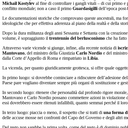
Michail Kostylev
al fine di controllare i gangli vitali – di cui primo 
conflitto mondiale; non a caso il primo
Guardasigilli
dell’epoca post-b
Le documentazioni storiche che comprovano queste ancestrali, ma f
ideologiche che per effettiva aderenza al piano della realtà e della stori
Dopo la dura militanza degli anni Sessanta e Settanta con la creazione 
volume, è sopraggiunto il
trentennio del berlusconismo
che ha fatto 
Attraverso varie vicende si giunge, infine, alla recente notizia di
iscri
Mantovano
, del ministro della Giustizia
Carlo Nordio
e del ministro
dalla Corte d’Appello di Roma e rimpatriato in
Libia
.
La vicenda, per quanto giuridicamente grottesca, si offre quale oggetto 
In primo luogo: si dovrebbe cominciare a ridiscutere dell’adesione del
Paese pare vogliano diventare sempre più organi di sostituzione e gest
In secondo luogo: ritenere che personalità dal profondo rigore morale, 
Mantovano e Carlo Nordio possano commettere azioni in violazione dell
essi dovrebbero essere ritenuti infallibili, quanto semmai perché il lor
In terzo luogo: piaccia o meno, il sospetto che si tratti di
una forma di
delle accuse mosse nei confronti del Capo del Governo e degli altri 
Del resto non sarebbe la prima volta, come del resto è di dominio pubbl