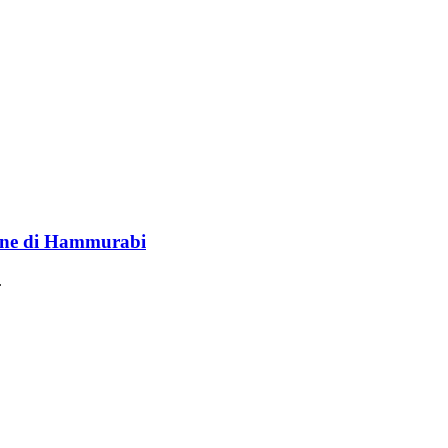
lione di Hammurabi
.