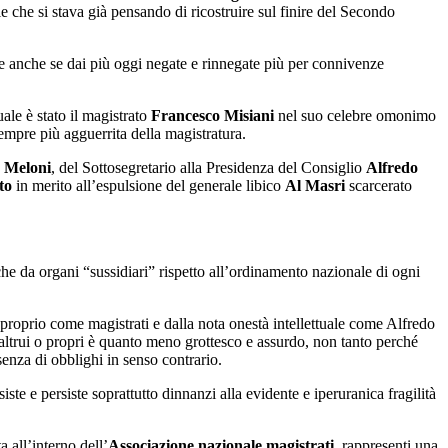
 che si stava già pensando di ricostruire sul finire del Secondo
 anche se dai più oggi negate e rinnegate più per connivenze
ale è stato il magistrato
Francesco Misiani
nel suo celebre omonimo
empre più agguerrita della magistratura.
 Meloni
, del Sottosegretario alla Presidenza del Consiglio
Alfredo
to
in merito all’espulsione del generale libico
Al Masri
scarcerato
he da organi “sussidiari” rispetto all’ordinamento nazionale di ogni
 proprio come magistrati e dalla nota onestà intellettuale come Alfredo
altrui o propri è quanto meno grottesco e assurdo, non tanto perché
ssenza di obblighi in senso contrario.
iste e persiste soprattutto dinnanzi alla evidente e iperuranica fragilità
 all’interno dell’
Associazione nazionale magistrati
, rappresenti una