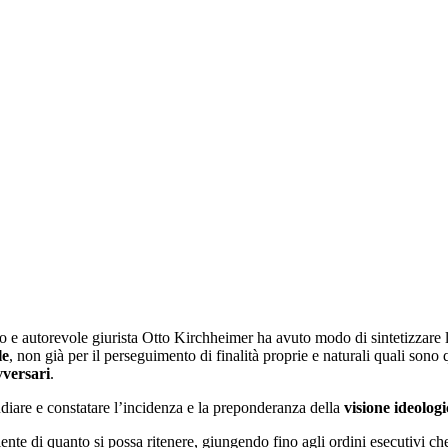
noto e autorevole giurista Otto Kirchheimer ha avuto modo di sintetizzare 
le
, non già per il perseguimento di finalità proprie e naturali quali sono
vversari
.
tudiare e constatare l’incidenza e la preponderanza della
visione ideologi
isalente di quanto si possa ritenere, giungendo fino agli ordini esecutivi 