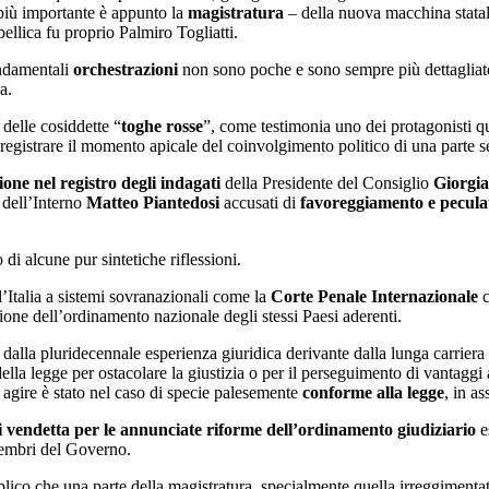
e più importante è appunto la
magistratura
– della nuova macchina statale
ellica fu proprio Palmiro Togliatti.
ondamentali
orchestrazioni
non sono poche e sono sempre più dettagliate
a.
delle cosiddette “
toghe rosse
”, come testimonia uno dei protagonisti qu
registrare il momento apicale del coinvolgimento politico di una parte s
zione nel registro degli indagati
della Presidente del Consiglio
Giorgia
 dell’Interno
Matteo Piantedosi
accusati di
favoreggiamento e pecula
di alcune pur sintetiche riflessioni.
l’Italia a sistemi sovranazionali come la
Corte Penale Internazionale
c
ione dell’ordinamento nazionale degli stessi Paesi aderenti.
dalla pluridecennale esperienza giuridica derivante dalla lunga carriera
a legge per ostacolare la giustizia o per il perseguimento di vantaggi 
o agire è stato nel caso di specie palesemente
conforme alla legge
, in a
 vendetta
per le annunciate riforme dell’ordinamento giudiziario
es
membri del Governo.
ico che una parte della magistratura, specialmente quella irreggimentata