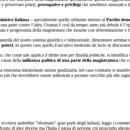
e e preservare poteri,
prerogative e privilegi
che sarebbero smussati e d
sinistra italiana
– specialmente quella orbitante intorno al
Partito dem
 una parte contro l’altra. Oramai è così da tempo: tanto più debole è l’op
zata e progressista della magistratura che assume con determinazione e f
aturità del nostro sistema giuridico e istituzionale, dimostrano semmai es
 poteri
, in questo caso quello Esecutivo mettendo de facto in discussion
o, che come tale applica il diritto non per finalità politiche, si identifica
 a causa della
militanza politica di una parte della magistratura
che co
a ennesima mirabolante azione giudiziaria; nel caso contrario si manifes
o tali che dovrebbero essere addestrati a prestare orecchio più alle ragioni