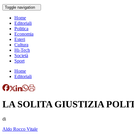
Toggle navigation
Home
Editoriali
Politica
Economia
Esteri
Cultura
Hi-Tech
Società
Sport
Home
Editoriali
LA SOLITA GIUSTIZIA POLI
di
Aldo Rocco Vitale