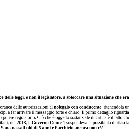
ce delle leggi, e non il legislatore, a sbloccare una situazione che 
ranea delle autorizzazioni al
noleggio con conducente
, ritenendola 
incipi a far arrivare il messaggio forte e chiaro. Il primo dettaglio rigua
 potere regolatorio. Ciò che è oggetto sostanziale di critica è il fatto ch
ifatti, nel 2018, il
Governo Conte 1
sospendeva la possibilità di rilasc
. Sono passati più di 5 anni e l’archivio ancora non c’è
.