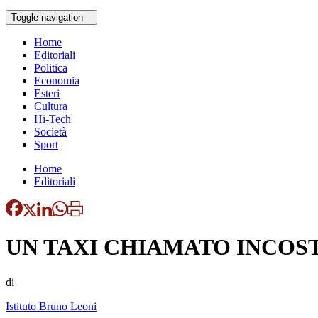
Toggle navigation
Home
Editoriali
Politica
Economia
Esteri
Cultura
Hi-Tech
Società
Sport
Home
Editoriali
UN TAXI CHIAMATO INCOS
di
Istituto Bruno Leoni