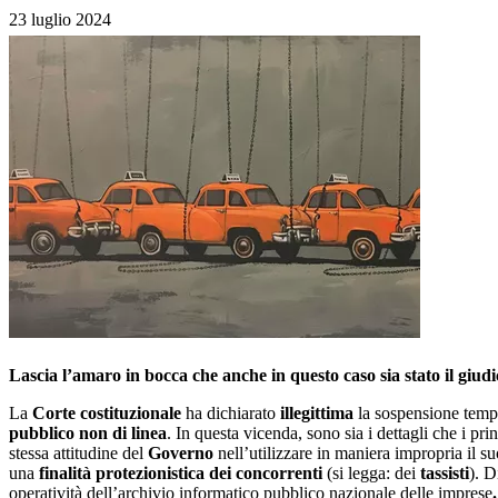
23 luglio 2024
Lascia l’amaro in bocca che anche in questo caso sia stato il giudi
La
Corte costituzionale
ha dichiarato
illegittima
la sospensione tempo
pubblico non di linea
. In questa vicenda, sono sia i dettagli che i pr
stessa attitudine del
Governo
nell’utilizzare in maniera impropria il suo
una
finalità protezionistica dei concorrenti
(si legga: dei
tassisti
). D
operatività dell’archivio informatico pubblico nazionale delle imprese