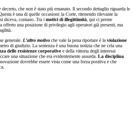
e decreto, che non è stato più emanato. Il secondo dettaglio riguarda le
Questa è una di quelle occasioni: la Corte, ritenendo rilevante la
 si diceva, contano. Tra i
motivi di illegittimità
, qui ci preme
a offerto una posizione di privilegio agli operatori già presenti, ma
gilità.
sse generale.
L’altro motivo
che vale la pena riportare è la
violazione
metro di giudizio. La sentenza è una buona notizia che ne cela una
nza delle resistenze corporative
e della vittoria degli interessi
occare una situazione che era evidentemente assurda.
La disciplina
innovazione dovrebbe essere vista come una forza positiva e che
ca.