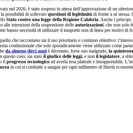
vato nel 2020, è stato sospeso in attesa dell’approvazione di un ulterior
la possibilità di sollevare
questioni di legittimità
di fronte a sé stessa. 
ello
Stato contro una legge della Regione Calabria
. Anche i principi,
tto alle intenzioni della sospensione delle
autorizzazioni
, che non solo h
te hanno necessità di utilizzare il trasporto non di linea per motivi di fra
 quello che raccontano sia il suo prioritario e continuo obiettivo: l’intere
istema costituzionale che solo sporadicamente viene utilizzato come para
che
da almeno dieci anni
è diventato, forse suo malgrado,
la quintesse
n questo caso, sia stato
il giudice delle leggi
, e non
il legislatore
, a sbl
o il
progresso tecnologico
ad averla resa plateale e insopportabile. L’
incea
in cui si combatte a sangue per ogni millimetro di libertà economi