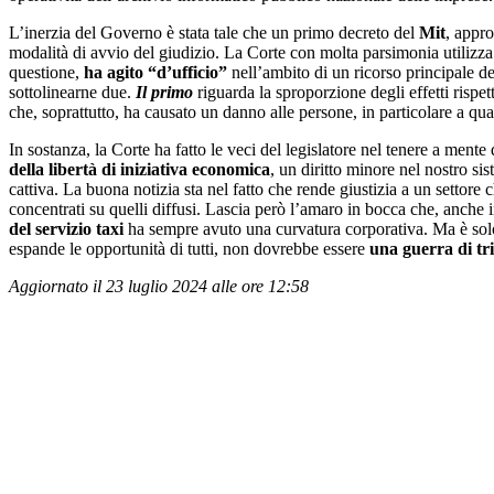
L’inerzia del Governo è stata tale che un primo decreto del
Mit
, appro
modalità di avvio del giudizio. La Corte con molta parsimonia utilizza 
questione,
ha agito “d’ufficio”
nell’ambito di un ricorso principale d
sottolinearne due.
Il primo
riguarda la sproporzione degli effetti rispe
che, soprattutto, ha causato un danno alle persone, in particolare a quan
In sostanza, la Corte ha fatto le veci del legislatore nel tenere a mente
della libertà di iniziativa economica
, un diritto minore nel nostro s
cattiva. La buona notizia sta nel fatto che rende giustizia a un settore 
concentrati su quelli diffusi. Lascia però l’amaro in bocca che, anche i
del servizio taxi
ha sempre avuto una curvatura corporativa. Ma è sol
espande le opportunità di tutti, non dovrebbe essere
una guerra di tr
Aggiornato il 23 luglio 2024 alle ore 12:58