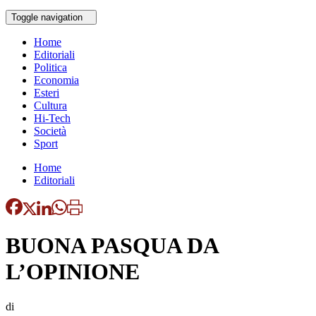
Toggle navigation
Home
Editoriali
Politica
Economia
Esteri
Cultura
Hi-Tech
Società
Sport
Home
Editoriali
BUONA PASQUA DA
L’OPINIONE
di