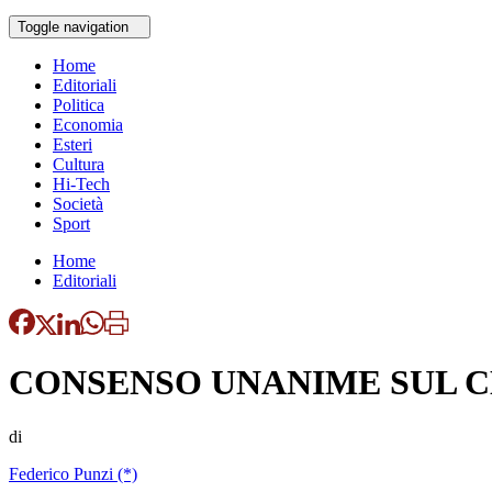
Toggle navigation
Home
Editoriali
Politica
Economia
Esteri
Cultura
Hi-Tech
Società
Sport
Home
Editoriali
CONSENSO UNANIME SUL C
di
Federico Punzi (*)