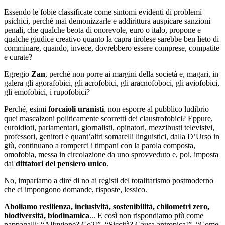
Essendo le fobie classificate come sintomi evidenti di problemi
psichici, perché mai demonizzarle e addirittura auspicare sanzioni
penali, che qualche beota di onorevole, euro o italo, propone e
qualche giudice creativo quanto la capra tirolese sarebbe ben lieto di
comminare, quando, invece, dovrebbero essere comprese, compatite
e curate?
Egregio
Zan
, perché non porre ai margini della società e, magari, in
galera gli agorafobici, gli acrofobici, gli aracnofoboci, gli aviofobici,
gli emofobici, i rupofobici?
Perché, esimi
forcaioli uranisti
, non esporre al pubblico ludibrio
quei mascalzoni politicamente scorretti dei claustrofobici? Eppure,
euroidioti, parlamentari, giornalisti, opinatori, mezzibusti televisivi,
professori, genitori e quant’altri somarelli linguistici, dalla D’Urso in
giù, continuano a romperci i timpani con la parola composta,
omofobia, messa in circolazione da uno sprovveduto e, poi, imposta
dai
dittatori del pensiero unico
.
No, impariamo a dire di no ai registi del totalitarismo postmoderno
che ci impongono domande, risposte, lessico.
Aboliamo resilienza, inclusività, sostenibilità, chilometri zero,
biodiversità, biodinamica
... E così non rispondiamo più come
pappagalli: “Alluvione? Co2!”. “Siccità? Causa antropica!”. “Come