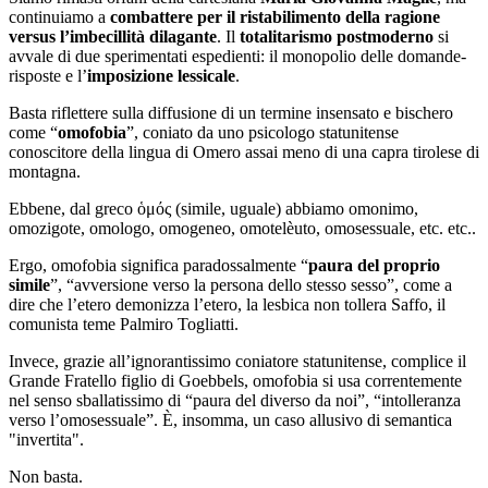
continuiamo a
combattere per il ristabilimento della ragione
versus l’imbecillità dilagante
. Il
totalitarismo postmoderno
si
avvale di due sperimentati espedienti: il monopolio delle domande-
risposte e l’
imposizione lessicale
.
Basta riflettere sulla diffusione di un termine insensato e bischero
come “
omofobia
”, coniato da uno psicologo statunitense
conoscitore della lingua di Omero assai meno di una capra tirolese di
montagna.
Ebbene, dal greco ὁμός (simile, uguale) abbiamo omonimo,
omozigote, omologo, omogeneo, omotelèuto, omosessuale, etc. etc..
Ergo, omofobia significa paradossalmente “
paura del proprio
simile
”, “avversione verso la persona dello stesso sesso”, come a
dire che l’etero demonizza l’etero, la lesbica non tollera Saffo, il
comunista teme Palmiro Togliatti.
Invece, grazie all’ignorantissimo coniatore statunitense, complice il
Grande Fratello figlio di Goebbels, omofobia si usa correntemente
nel senso sballatissimo di “paura del diverso da noi”, “intolleranza
verso l’omosessuale”. È, insomma, un caso allusivo di semantica
"invertita".
Non basta.