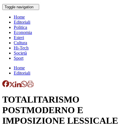
Toggle navigation
Home
Editoriali
Politica
Economia
Esteri
Cultura
Hi-Tech
Società
Sport
Home
Editoriali
TOTALITARISMO
POSTMODERNO E
IMPOSIZIONE LESSICALE