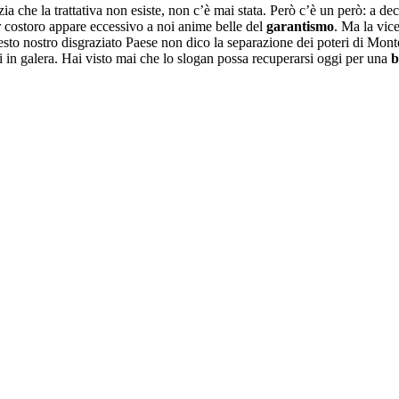
zia che la trattativa non esiste, non c’è mai stata. Però c’è un però: a deci
 costoro appare eccessivo a noi anime belle del
garantismo
. Ma la vic
uesto nostro disgraziato Paese non dico la separazione dei poteri di Mo
 in galera. Hai visto mai che lo slogan possa recuperarsi oggi per una
b