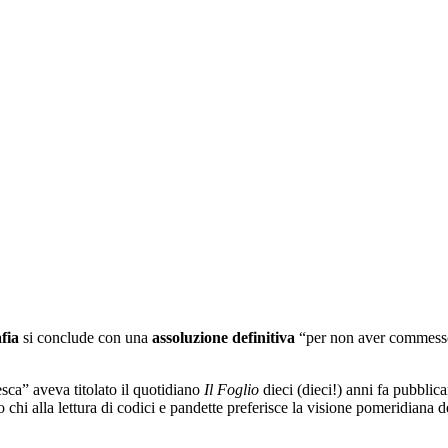
fia
si conclude con una
assoluzione definitiva
“per non aver commesso i
sca” aveva titolato il quotidiano
Il Foglio
dieci (dieci!) anni fa pubbli
o chi alla lettura di codici e pandette preferisce la visione pomeridian