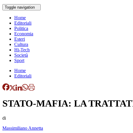
Toggle navigation
Home
Editoriali
Politica
Economia
Esteri
Cultura
Hi-Tech
Società
Sport
Home
Editoriali
STATO-MAFIA: LA TRATTATI
di
Massimiliano Annetta