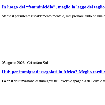
In luogo del “femminicidio”, meglio la legge del tag
Stante il persistente riscaldamento mentale, mai prestare aiuto ad una d
05 agosto 2026
|
Cristofaro Sola
Hub per immigrati irregolari in Africa? Meglio tardi 
La crisi dell’invasione di immigrati nell’exclave spagnola di Ceuta è st