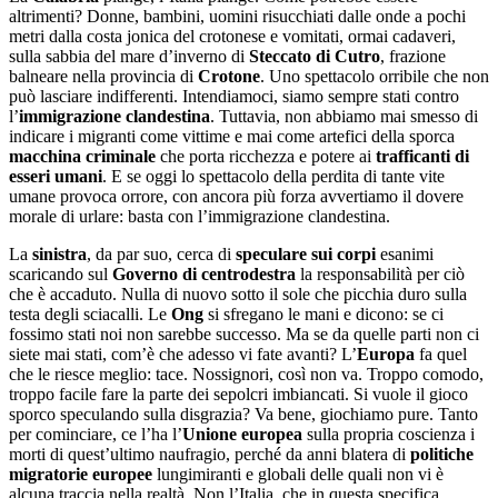
altrimenti? Donne, bambini, uomini risucchiati dalle onde a pochi
metri dalla costa jonica del crotonese e vomitati, ormai cadaveri,
sulla sabbia del mare d’inverno di
Steccato di Cutro
, frazione
balneare nella provincia di
Crotone
. Uno spettacolo orribile che non
può lasciare indifferenti. Intendiamoci, siamo sempre stati contro
l’
immigrazione clandestina
. Tuttavia, non abbiamo mai smesso di
indicare i migranti come vittime e mai come artefici della sporca
macchina criminale
che porta ricchezza e potere ai
trafficanti di
esseri umani
. E se oggi lo spettacolo della perdita di tante vite
umane provoca orrore, con ancora più forza avvertiamo il dovere
morale di urlare: basta con l’immigrazione clandestina.
La
sinistra
, da par suo, cerca di
speculare sui corpi
esanimi
scaricando sul
Governo di centrodestra
la responsabilità per ciò
che è accaduto. Nulla di nuovo sotto il sole che picchia duro sulla
testa degli sciacalli. Le
Ong
si sfregano le mani e dicono: se ci
fossimo stati noi non sarebbe successo. Ma se da quelle parti non ci
siete mai stati, com’è che adesso vi fate avanti? L’
Europa
fa quel
che le riesce meglio: tace. Nossignori, così non va. Troppo comodo,
troppo facile fare la parte dei sepolcri imbiancati. Si vuole il gioco
sporco speculando sulla disgrazia? Va bene, giochiamo pure. Tanto
per cominciare, ce l’ha l’
Unione europea
sulla propria coscienza i
morti di quest’ultimo naufragio, perché da anni blatera di
politiche
migratorie europee
lungimiranti e globali delle quali non vi è
alcuna traccia nella realtà. Non l’Italia, che in questa specifica