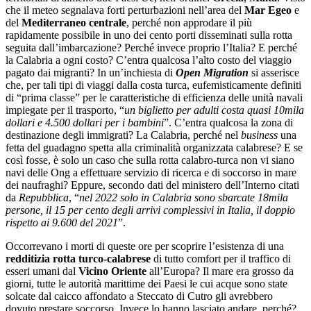
che il meteo segnalava forti perturbazioni nell’area del
Mar Egeo
e
del
Mediterraneo centrale
, perché non approdare il più
rapidamente possibile in uno dei cento porti disseminati sulla rotta
seguita dall’imbarcazione? Perché invece proprio l’Italia? E perché
la Calabria a ogni costo? C’entra qualcosa l’alto costo del viaggio
pagato dai migranti? In un’inchiesta di
Open Migration
si asserisce
che, per tali tipi di viaggi dalla costa turca, eufemisticamente definiti
di “prima classe” per le caratteristiche di efficienza delle unità navali
impiegate per il trasporto, “
un biglietto per adulti costa quasi 10mila
dollari e 4.500 dollari per i bambini
”. C’entra qualcosa la zona di
destinazione degli immigrati? La Calabria, perché nel
business
una
fetta del guadagno spetta alla criminalità organizzata calabrese? E se
così fosse, è solo un caso che sulla rotta calabro-turca non vi siano
navi delle Ong a effettuare servizio di ricerca e di soccorso in mare
dei naufraghi? Eppure, secondo dati del ministero dell’Interno citati
da
Repubblica
, “
nel 2022 solo in Calabria sono sbarcate 18mila
persone, il 15 per cento degli arrivi complessivi in Italia, il doppio
rispetto ai 9.600 del 2021
”.
Occorrevano i morti di queste ore per scoprire l’esistenza di una
redditizia rotta turco-calabrese
di tutto comfort per il traffico di
esseri umani dal
Vicino Oriente
all’Europa? Il mare era grosso da
giorni, tutte le autorità marittime dei Paesi le cui acque sono state
solcate dal caicco affondato a Steccato di Cutro gli avrebbero
dovuto prestare soccorso. Invece lo hanno lasciato andare, perché?