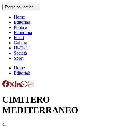
Toggle navigation
Home
Editoriali
Politica
Economia
Esteri
Cultura
Hi-Tech
Società
Sport
Home
Editoriali
CIMITERO
MEDITERRANEO
di