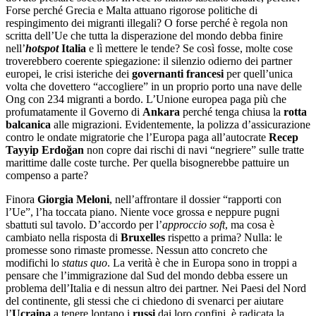
Forse perché Grecia e Malta attuano rigorose politiche di
respingimento dei migranti illegali? O forse perché è regola non
scritta dell’Ue che tutta la disperazione del mondo debba finire
nell’
hotspot
Italia
e lì mettere le tende? Se così fosse, molte cose
troverebbero coerente spiegazione: il silenzio odierno dei partner
europei, le crisi isteriche dei
governanti francesi
per quell’unica
volta che dovettero “accogliere” in un proprio porto una nave delle
Ong con 234 migranti a bordo. L’Unione europea paga più che
profumatamente il Governo di
Ankara
perché tenga chiusa la
rotta
balcanica
alle migrazioni. Evidentemente, la polizza d’assicurazione
contro le ondate migratorie che l’Europa paga all’autocrate
Recep
Tayyip Erdoğan
non copre dai rischi di navi “negriere” sulle tratte
marittime dalle coste turche. Per quella bisognerebbe pattuire un
compenso a parte?
Finora
Giorgia Meloni
, nell’affrontare il dossier “rapporti con
l’Ue”, l’ha toccata piano. Niente voce grossa e neppure pugni
sbattuti sul tavolo. D’accordo per l’
approccio
soft
, ma cosa è
cambiato nella risposta di
Bruxelles
rispetto a prima? Nulla: le
promesse sono rimaste promesse. Nessun atto concreto che
modifichi lo
status quo
. La verità è che in Europa sono in troppi a
pensare che l’immigrazione dal Sud del mondo debba essere un
problema dell’Italia e di nessun altro dei partner. Nei Paesi del Nord
del continente, gli stessi che ci chiedono di svenarci per aiutare
l’
Ucraina
a tenere lontano i
russi
dai loro confini, è radicata la