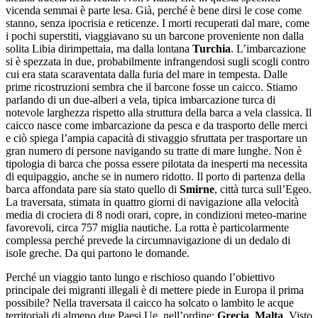
vicenda semmai è parte lesa. Già, perché è bene dirsi le cose come
stanno, senza ipocrisia e reticenze. I morti recuperati dal mare, come
i pochi superstiti, viaggiavano su un barcone proveniente non dalla
solita Libia dirimpettaia, ma dalla lontana
Turchia
. L’imbarcazione
si è spezzata in due, probabilmente infrangendosi sugli scogli contro
cui era stata scaraventata dalla furia del mare in tempesta. Dalle
prime ricostruzioni sembra che il barcone fosse un caicco. Stiamo
parlando di un due-alberi a vela, tipica imbarcazione turca di
notevole larghezza rispetto alla struttura della barca a vela classica. Il
caicco nasce come imbarcazione da pesca e da trasporto delle merci
e ciò spiega l’ampia capacità di stivaggio sfruttata per trasportare un
gran numero di persone navigando su tratte di mare lunghe. Non è
tipologia di barca che possa essere pilotata da inesperti ma necessita
di equipaggio, anche se in numero ridotto. Il porto di partenza della
barca affondata pare sia stato quello di
Smirne
, città turca sull’Egeo.
La traversata, stimata in quattro giorni di navigazione alla velocità
media di crociera di 8 nodi orari, copre, in condizioni meteo-marine
favorevoli, circa 757 miglia nautiche. La rotta è particolarmente
complessa perché prevede la circumnavigazione di un dedalo di
isole greche. Da qui partono le domande.
Perché un viaggio tanto lungo e rischioso quando l’obiettivo
principale dei migranti illegali è di mettere piede in Europa il prima
possibile? Nella traversata il caicco ha solcato o lambito le acque
territoriali di almeno due Paesi Ue, nell’ordine:
Grecia
,
Malta
. Visto