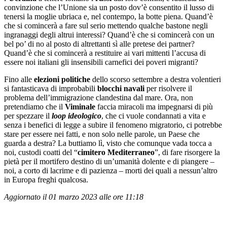
convinzione che l’Unione sia un posto dov’è consentito il lusso di
tenersi la moglie ubriaca e, nel contempo, la botte piena. Quand’è
che si comincerà a fare sul serio mettendo qualche bastone negli
ingranaggi degli altrui interessi? Quand’è che si comincerà con un
bel po’ di no al posto di altrettanti sì alle pretese dei partner?
Quand’è che si comincerà a restituire ai vari mittenti l’accusa di
essere noi italiani gli insensibili carnefici dei poveri migranti?
Fino alle
elezioni politiche
dello scorso settembre a destra volentieri
si fantasticava di improbabili
blocchi navali
per risolvere il
problema dell’immigrazione clandestina dal mare. Ora, non
pretendiamo che il
Viminale
faccia miracoli ma impegnarsi di più
per spezzare il
loop
ideologico
, che ci vuole condannati a vita e
senza i benefici di legge a subire il fenomeno migratorio, ci potrebbe
stare per essere nei fatti, e non solo nelle parole, un Paese che
guarda a destra? La buttiamo lì, visto che comunque vada tocca a
noi, custodi coatti del “
cimitero Mediterraneo
”, di fare risorgere la
pietà per il mortifero destino di un’umanità dolente e di piangere –
noi, a corto di lacrime e di pazienza – morti dei quali a nessun’altro
in Europa freghi qualcosa.
Aggiornato il 01 marzo 2023 alle ore 11:18