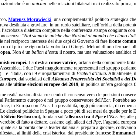
ue nazioni che è un
unicum
nelle relazioni bilaterali mai realizzato prima,
acco,
Mateusz Morawiecki
,
una complementarità politico-strategica che 
ava destinata a gravitare, in un ruolo satellitare, nell’orbita della pote
 l’acrobazia dialettica compiuta nella conferenza stampa congiunta con
conoscenza: “
Noi siamo le uniche due Nazioni al mondo che citano l’alt
de nel reciproco interesse dei due capi di Governo di fare
fronte comu
un di più che riguarda la volontà di Giorgia Meloni di non fermarsi alla
ropea
. Non è un
ballon d’essai
il nostro, ma una valutazione analitica c
rmisti europei
. La
destra conservatrice
, orfana della componente brit
emblea. I due Paesi maggiormente rappresentati nel gruppo parlamentar
 – e l’Italia, con i 9 europarlamentari di
Fratelli d’Italia
. Attualmente, i
 Europeo
,
dai socialisti dell’
Alleanza Progressista dei Socialisti e dei 
ata alle
ultime elezioni europee del 2019
, in politica un’era geologica f
e realtà nazionali sta crescendo il consenso verso le posizioni conserv
al Parlamento europeo è nel gruppo conservatore dell’
Ecr
. Potrebbe ac
atrice, in Europa con l’
Ecr
. La possibilità, oggi più concreta, di cement
ra. Le elezioni politiche in Spagna a poco più di sei mesi da quelle per 
di
Silvio Berlusconi
), fondata sull’
alleanza tra il
Ppe
e l’
Ecr
. Se, all
rebbe di fatto a dettare, assieme agli alleati del
Ppe
, l’agenda europea
quale sia la partita che la leader italiana si prepara a giocare, coltivand
estata, ai limiti della crisi isterica, dal presidente francese
Emmanuel