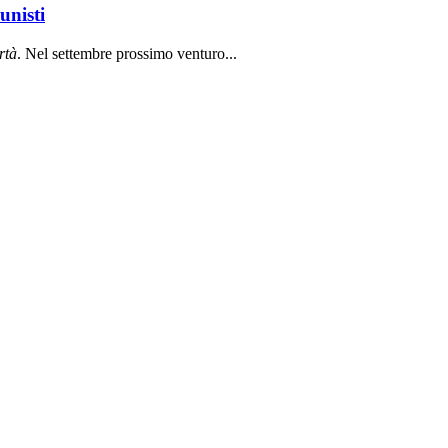
unisti
rt
à
. Nel settembre prossimo venturo...