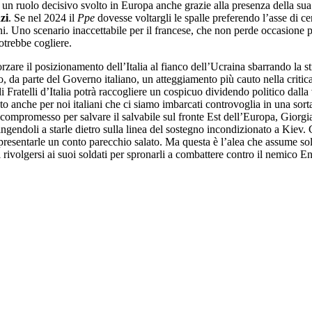
su un ruolo decisivo svolto in Europa anche grazie alla presenza della su
zi
. Se nel 2024 il
Ppe
dovesse voltargli le spalle preferendo l’asse di c
Uno scenario inaccettabile per il francese, che non perde occasione per a
potrebbe cogliere.
 forzare il posizionamento dell’Italia al fianco dell’Ucraina sbarrando la
, da parte del Governo italiano, un atteggiamento più cauto nella critica 
 Fratelli d’Italia potrà raccogliere un cospicuo dividendo politico dalla
anche per noi italiani che ci siamo imbarcati controvoglia in una sorta 
e compromesso per salvare il salvabile sul fronte Est dell’Europa, Giorgi
tringendoli a starle dietro sulla linea del sostegno incondizionato a Kiev
resentarle un conto parecchio salato. Ma questa è l’alea che assume sol
el rivolgersi ai suoi soldati per spronarli a combattere contro il nemico En