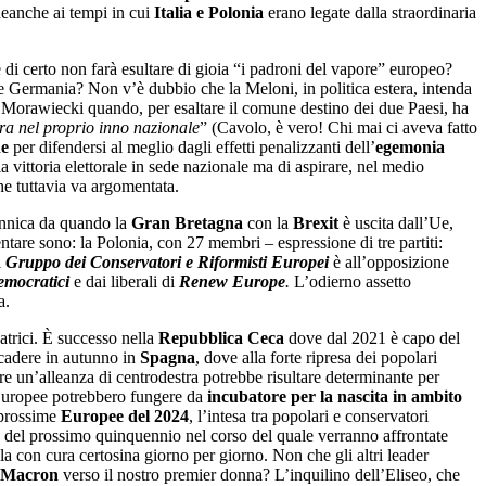
 neanche ai tempi in cui
Italia e Polonia
erano legate dalla straordinaria
di certo non farà esultare di gioia “i padroni del vapore” europeo?
nte Germania? Non v’è dubbio che la Meloni, in politica estera, intenda
 Morawiecki quando, per esaltare il comune destino dei due Paesi, ha
ra nel proprio inno nazionale
” (Cavolo, è vero! Chi mai ci aveva fatto
ne
per difendersi al meglio dagli effetti penalizzanti dell’
egemonia
 vittoria elettorale in sede nazionale ma di aspirare, nel medio
he tuttavia va argomentata.
annica da quando la
Gran Bretagna
con la
Brexit
è uscita dall’Ue,
e sono: la Polonia, con 27 membri – espressione di tre partiti:
l
Gruppo dei Conservatori e Riformisti Europei
è all’opposizione
Democratici
e dai liberali di
Renew Europe
.
L’odierno assetto
a.
atrici. È successo nella
Repubblica Ceca
dove dal 2021 è capo del
cadere in autunno in
Spagna
, dove alla forte ripresa dei popolari
are un’alleanza di centrodestra potrebbe risultare determinante per
le Europee potrebbero fungere da
incubatore per la nascita in ambito
e prossime
Europee del 2024
, l’intesa tra popolari e conservatori
 del prossimo quinquennio nel corso del quale verranno affrontate
ola con cura certosina giorno per giorno. Non che gli altri leader
 Macron
verso il nostro premier donna? L’inquilino dell’Eliseo, che