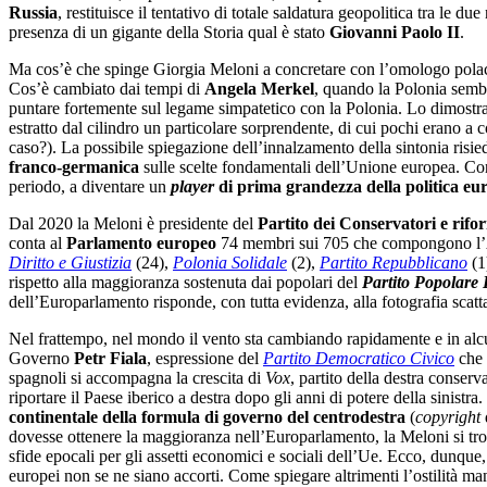
Russia
, restituisce il tentativo di totale saldatura geopolitica tra le d
presenza di un gigante della Storia qual è stato
Giovanni Paolo II
.
Ma cos’è che spinge Giorgia Meloni a concretare con l’omologo pol
Cos’è cambiato dai tempi di
Angela Merkel
, quando la Polonia sembr
puntare fortemente sul legame simpatetico con la Polonia. Lo dimostra
estratto dal cilindro un particolare sorprendente, di cui pochi erano a 
caso?). La possibile spiegazione dell’innalzamento della sintonia risie
franco-germanica
sulle scelte fondamentali dell’Unione europea. Con 
periodo, a diventare un
player
di prima grandezza della politica eu
Dal 2020 la Meloni è presidente del
Partito dei Conservatori e rifo
conta al
Parlamento europeo
74 membri sui 705 che compongono l’Ass
Diritto e Giustizia
(24),
Polonia Solidale
(2),
Partito Repubblicano
(1)
rispetto alla maggioranza sostenuta dai popolari del
Partito Popolare
dell’Europarlamento risponde, con tutta evidenza, alla fotografia scatt
Nel frattempo, nel mondo il vento sta cambiando rapidamente e in alcun
Governo
Petr Fiala
, espressione del
Partito Democratico Civico
che 
spagnoli si accompagna la crescita di
Vox
, partito della destra conserv
riportare il Paese iberico a destra dopo gli anni di potere della sinist
continentale della formula di governo del centrodestra
(
copyright
dovesse ottenere la maggioranza nell’Europarlamento, la Meloni si trove
sfide epocali per gli assetti economici e sociali dell’Ue. Ecco, dunque, 
europei non se ne siano accorti. Come spiegare altrimenti l’ostilità manif