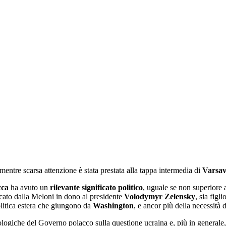
 mentre scarsa attenzione è stata prestata alla tappa intermedia di
Varsav
cca
ha avuto un
rilevante significato politico
, uguale se non superiore a
recato dalla Meloni in dono al presidente
Volodymyr Zelensky
, sia fig
politica estera che giungono da
Washington
, e ancor più della necessità 
ologiche del Governo polacco sulla questione ucraina e, più in generale,