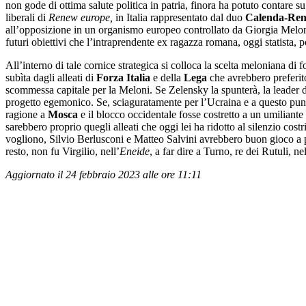
non gode di ottima salute politica in patria, finora ha potuto contare 
liberali di
Renew europe,
in Italia rappresentato dal duo
Calenda-Ren
all’opposizione in un organismo europeo controllato da Giorgia Meloni. 
futuri obiettivi che l’intraprendente ex ragazza romana, oggi statista, 
All’interno di tale cornice strategica si colloca la scelta meloniana di
subìta dagli alleati di
Forza Italia
e della
Lega
che avrebbero preferito
scommessa capitale per la Meloni. Se Zelensky la spunterà, la leader di
progetto egemonico. Se, sciaguratamente per l’Ucraina e a questo punto 
ragione a
Mosca
e il blocco occidentale fosse costretto a un umiliant
sarebbero proprio quegli alleati che oggi lei ha ridotto al silenzio cos
vogliono, Silvio Berlusconi e Matteo Salvini avrebbero buon gioco a p
resto, non fu Virgilio, nell’
Eneide
, a far dire a Turno, re dei Rutuli, n
Aggiornato il 24 febbraio 2023 alle ore 11:11