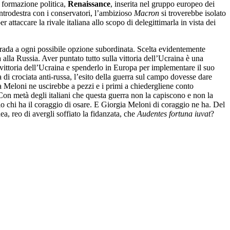
a formazione politica,
Renaissance
, inserita nel gruppo europeo dei
entrodestra con i conservatori, l’ambizioso
Macron
si troverebbe isolato
ttaccare la rivale italiana allo scopo di delegittimarla in vista dei
 strada a ogni possibile opzione subordinata. Scelta evidentemente
alla Russia. Aver puntato tutto sulla vittoria dell’Ucraina è una
 vittoria dell’Ucraina e spenderlo in Europa per implementare il suo
di crociata anti-russa, l’esito della guerra sul campo dovesse dare
a Meloni ne uscirebbe a pezzi e i primi a chiedergliene conto
. Con metà degli italiani che questa guerra non la capiscono e non la
o chi ha il coraggio di osare. E Giorgia Meloni di coraggio ne ha. Del
ea, reo di avergli soffiato la fidanzata, che
Audentes fortuna iuvat
?