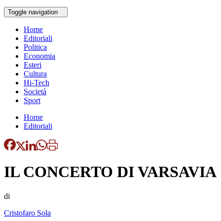
Toggle navigation
Home
Editoriali
Politica
Economia
Esteri
Cultura
Hi-Tech
Società
Sport
Home
Editoriali
IL CONCERTO DI VARSAVIA
di
Cristofaro Sola