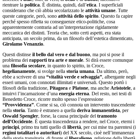
rientrare la
politica
. È distinta, quindi, dall’
etica
. I superficiali
considerano che ciò abbia secolarizzato le
attività umane
. Tutte
queste categorie, però, sono
attività dello spirito
. Questo fa capire
perché spesso rifletta su conseguenze etico-politiche, cosa
apparentemente contraria ad un’interpretazione rigidamente
meccanica dei distinti. Teoria che, sotto certi aspetti, era stata
anticipata, un secolo prima, da un filosofo dell’estetica dimenticato,
Girolamo Venanzio
.
Questi distinse
il bello dal vero e dal buono
, ma poi si pose il
problema dei
rapporti tra arte e morale
. Si dirà essere comunque
una
filosofia secolare
, in quanto lo spirito, in Croce,
hegelianamente
, si svolge nella
storia umana
. Da ultimo, però,
ebbe a scrivere di una
“vitalità verde e selvaggia”
, albergante negli
esseri umani, con connotati illimitati e universali. Questo portò i
filosofi della tradizione,
Pitagora
e
Platone
, ma anche
Aristotele
, a
intuirvi l’incarnazione d’una
energia eterna
. Del resto, nei testi di
Benedetto Croce, ricorre molto spesso l’espressione
“Provvidenza”
. Come si sa, ciò connota un intervento trascendente
nella
storia
. Tanto è estraneo a quella
deriva immanentista
, per
Oswald Spengler
, forse, la causa principale del
tramonto
dell’Occidente
. È questa trascendenza a rendere, nel Croce, eterni i
principi
, primo tra tutti quello di
libertà
, per cui mise tra parentesi (i
regimi totalitari o autoritari
) del XX secolo, cioè nell’immanenza
della storia transitoria, di fronte al
liberalismo
, religione della libertà,