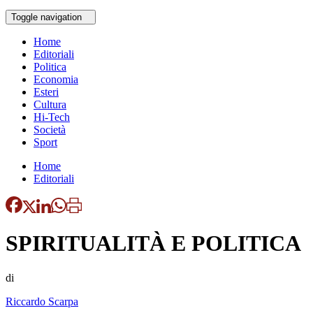
Toggle navigation
Home
Editoriali
Politica
Economia
Esteri
Cultura
Hi-Tech
Società
Sport
Home
Editoriali
SPIRITUALITÀ E POLITICA
di
Riccardo Scarpa