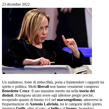
23 dicembre 2022
Un malinteso, fonte di imbecillità, porta a fraintendere i rapporti tra
spirito e politica. Molti
liberali
non hanno veramente compreso
Benedetto Croce
. Il suo massimo merito sta nella
teoria dei
distinti
. Ritengono alcuni avere egli ulteriore pregio perché,
recependo quanto di buono vi è nel
marxengelismo
, attraverso la
frequentazione di
Antonio Labriola
, tra le categorie dello spirito,
inserisce
l’utile
, oltre al vero, al
bello
e al
buono
, facendovi