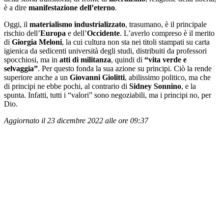
è a dire
manifestazione dell’eterno
.
Oggi, il
materialismo industrializzato
, trasumano, è il principale
rischio dell’
Europa
e dell’
Occidente
. L’averlo compreso è il merito
di
Giorgia Meloni
, la cui cultura non sta nei titoli stampati su carta
igienica da sedicenti università degli studi, distribuiti da professori
spocchiosi, ma in
atti di militanza
, quindi di
“vita verde e
selvaggia”
. Per questo fonda la sua azione su principi. Ciò la rende
superiore anche a un
Giovanni Giolitti
, abilissimo politico, ma che
di principi ne ebbe pochi, al contrario di
Sidney Sonnino
, e la
spunta. Infatti, tutti i “valori” sono negoziabili, ma i principi no, per
Dio.
Aggiornato il 23 dicembre 2022 alle ore 09:37