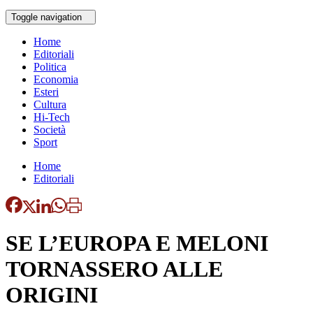
Toggle navigation
Home
Editoriali
Politica
Economia
Esteri
Cultura
Hi-Tech
Società
Sport
Home
Editoriali
SE L’EUROPA E MELONI
TORNASSERO ALLE
ORIGINI