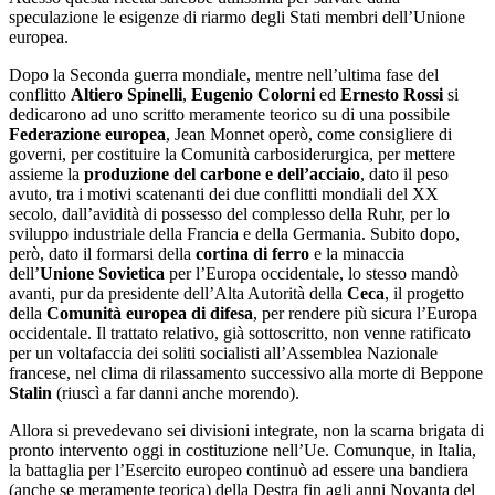
speculazione le esigenze di riarmo degli Stati membri dell’Unione
europea.
Dopo la Seconda guerra mondiale, mentre nell’ultima fase del
conflitto
Altiero Spinelli
,
Eugenio Colorni
ed
Ernesto Rossi
si
dedicarono ad uno scritto meramente teorico su di una possibile
Federazione europea
, Jean Monnet operò, come consigliere di
governi, per costituire la Comunità carbosiderurgica, per mettere
assieme la
produzione del carbone e dell’acciaio
, dato il peso
avuto, tra i motivi scatenanti dei due conflitti mondiali del XX
secolo, dall’avidità di possesso del complesso della Ruhr, per lo
sviluppo industriale della Francia e della Germania. Subito dopo,
però, dato il formarsi della
cortina di ferro
e la minaccia
dell’
Unione Sovietica
per l’Europa occidentale, lo stesso mandò
avanti, pur da presidente dell’Alta Autorità della
Ceca
, il progetto
della
Comunità europea di difesa
, per rendere più sicura l’Europa
occidentale. Il trattato relativo, già sottoscritto, non venne ratificato
per un voltafaccia dei soliti socialisti all’Assemblea Nazionale
francese, nel clima di rilassamento successivo alla morte di Beppone
Stalin
(riuscì a far danni anche morendo).
Allora si prevedevano sei divisioni integrate, non la scarna brigata di
pronto intervento oggi in costituzione nell’Ue. Comunque, in Italia,
la battaglia per l’Esercito europeo continuò ad essere una bandiera
(anche se meramente teorica) della Destra fin agli anni Novanta del