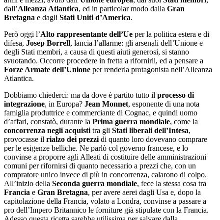
dall’
Alleanza Atlantica
, ed in particolar modo dalla
Gran
Bretagna
e dagli
Stati Uniti d’America
.
Però oggi l’
Alto rappresentante dell’Ue
per la politica estera e di
difesa,
Josep Borrell
, lancia l’allarme: gli arsenali dell’Unione e
degli Stati membri, a causa di questi aiuti generosi, si stanno
svuotando. Occorre procedere in fretta a rifornirli, ed a pensare a
Forze Armate dell’Unione
per renderla protagonista nell’Alleanza
Atlantica.
Dobbiamo chiederci: ma da dove è partito tutto il
processo di
integrazione
, in Europa?
Jean Monnet
, esponente di una nota
famiglia produttrice e commerciante di Cognac, e quindi uomo
d’affari, constatò, durante la
Prima guerra mondiale
, come la
concorrenza negli acquisti
tra gli
Stati liberali dell’Intesa
,
provocasse il
rialzo dei prezzi
di quanto loro dovevano comprare
per le esigenze belliche. Ne parlò col governo francese, e lo
convinse a proporre agli Alleati di costituire delle amministrazioni
comuni per rifornirsi di quanto necessario a prezzi che, con un
compratore unico invece di più in concorrenza, calarono di colpo.
All’inizio della
Seconda guerra mondiale
, fece la stessa cosa tra
Francia
e
Gran Bretagna
, per avere aerei dagli Usa e, dopo la
capitolazione della Francia, volato a Londra, convinse a passare a
pro dell’Impero Britannico le forniture già stipulate con la Francia.
Adesso questa ricetta sarebbe utilissima per salvare dalla