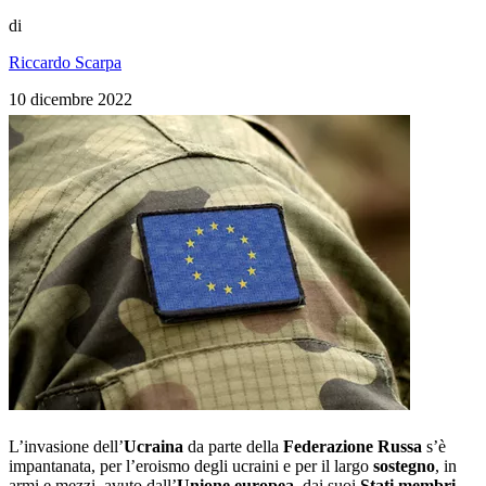
di
Riccardo Scarpa
10 dicembre 2022
L’invasione dell’
Ucraina
da parte della
Federazione Russa
s’è
impantanata, per l’eroismo degli ucraini e per il largo
sostegno
, in
armi e mezzi, avuto dall’
Unione europea
, dai suoi
Stati membri
,