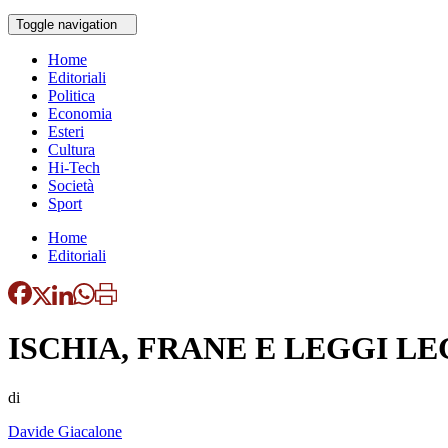
Toggle navigation
Home
Editoriali
Politica
Economia
Esteri
Cultura
Hi-Tech
Società
Sport
Home
Editoriali
ISCHIA, FRANE E LEGGI LE
di
Davide Giacalone