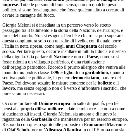
imprese
. Tutte le persone di buon senso, con un qualche peso
politico, si sono forse augurate che fosse qualcun altro a cercare di
cavare le castagne dal fuoco.
Giorgia Meloni si è insediata in un percorso verso lo stretto
passaggio tra il fallimento e la storia della Nazione, dell’Europa, e
forse del mondo. Non si esagera. Perché è chiaro: si può superare
questa congiuntura solo con un salto di livello, con il quale porre
l’Italia in netta ripresa, come negli
anni Cinquanta
del secolo
scorso. Per fare questo, occorre instillare in tutti la fiducia e il senso
della dignità. Già parlare di
Nazione
e non di
Paese
, come se si
fosse ridotti a un villaggio periferico, è una riattivazione
dell’orgoglio patriottico. Ricordo il prurito allergico che veniva alle
mani di mio padre, classe
1896
e figlio di un
garibaldino
, quando
sentiva qualche politicante, in genere
democristiano
, parlare del
Paese. Poi devono seguire le misure concrete per le
bollette
e il
lavoro
, ma senza orgoglio non c’è verso d’affrontare i sacrifici, che
pure saranno necessari.
Occorre far fare all’
Unione europea
un salto di qualità, perché
pensi alla propria
difesa militare
– date le minacce – e non a come
si cucinano gli insetti. Giorgia Meloni sia ancora e di nuovo la
ragazzina della
Garbatella
che manifestava per un esercito europeo.
Risponda con questo spirito alle proposte di
Emmanuel Macron
e
di
Olaf Scholz
, per un’
Alleanza Atlantica
in cui l’Europa non sia la