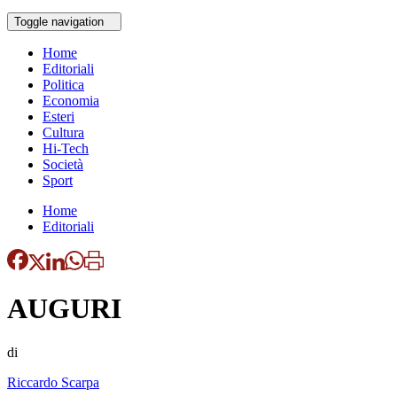
Toggle navigation
Home
Editoriali
Politica
Economia
Esteri
Cultura
Hi-Tech
Società
Sport
Home
Editoriali
AUGURI
di
Riccardo Scarpa