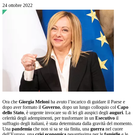
24 ottobre 2022
Ora che
Giorgia Meloni
ha avuto l’incarico di guidare il Paese e
dopo aver formato il
Governo
, dopo un lungo colloquio col
Capo
dello Stato
, è urgente invocare su di lei gli auspici degli
auguri
. La
celerità degli adempimenti, per trasformare in un
Esecutivo
il
suffragio degli italiani, è stata determinata dalla gravità del momento.
Una
pandemia
che non si sa se sia finita, una
guerra
nel cuore
dell’Europa, una
crisi economica
pesantissima per le
famiglie
e le