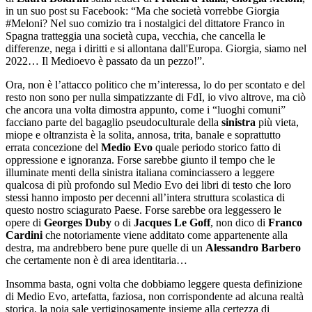
in un suo post su Facebook: “Ma che società vorrebbe Giorgia
#Meloni? Nel suo comizio tra i nostalgici del dittatore Franco in
Spagna tratteggia una società cupa, vecchia, che cancella le
differenze, nega i diritti e si allontana dall'Europa. Giorgia, siamo nel
2022… Il Medioevo è passato da un pezzo!”.
Ora, non è l’attacco politico che m’interessa, lo do per scontato e del
resto non sono per nulla simpatizzante di FdI, io vivo altrove, ma ciò
che ancora una volta dimostra appunto, come i “luoghi comuni”
facciano parte del bagaglio pseudoculturale della
sinistra
più vieta,
miope e oltranzista è la solita, annosa, trita, banale e soprattutto
errata concezione del
Medio Evo
quale periodo storico fatto di
oppressione e ignoranza. Forse sarebbe giunto il tempo che le
illuminate menti della sinistra italiana cominciassero a leggere
qualcosa di più profondo sul Medio Evo dei libri di testo che loro
stessi hanno imposto per decenni all’intera struttura scolastica di
questo nostro sciagurato Paese. Forse sarebbe ora leggessero le
opere di
Georges Duby
o di
Jacques Le Goff
, non dico di
Franco
Cardini
che notoriamente viene additato come appartenente alla
destra, ma andrebbero bene pure quelle di un
Alessandro Barbero
che certamente non è di area identitaria…
Insomma basta, ogni volta che dobbiamo leggere questa definizione
di Medio Evo, artefatta, faziosa, non corrispondente ad alcuna realtà
storica, la noia sale vertiginosamente insieme alla certezza di