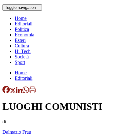
Toggle navigation
Home
Editoriali
Politica
Economia
Esteri
Cultura
Hi-Tech
Società
Sport
Home
Editoriali
LUOGHI COMUNISTI
di
Dalmazio Frau