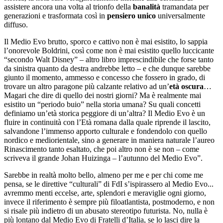
assistere ancora una volta al trionfo della
banalità
tramandata per
generazioni e trasformata così in
pensiero unico
universalmente
diffuso.
Il Medio Evo brutto, sporco e cattivo non è mai esistito, lo sappia
l’onorevole Boldrini, così come non è mai esistito quello luccicante
“secondo Walt Disney” – altro libro imprescindibile che forse tanto
da sinistra quanto da destra andrebbe letto – e che dunque sarebbe
giunto il momento, ammesso e concesso che fossero in grado, di
trovare un altro paragone più calzante relativo ad un’
età oscura
…
Magari che dire di quello dei nostri giorni? Ma è realmente mai
esistito un “periodo buio” nella storia umana? Su quali concetti
definiamo un’età storica peggiore di un’altra? Il Medio Evo è un
fluire in continuità con l’Età romana dalla quale riprende il lascito,
salvandone l’immenso apporto culturale e fondendolo con quello
nordico e mediorientale, sino a generare in maniera naturale l’aureo
Rinascimento tanto esaltato, che poi altro non è se non – come
scriveva il grande Johan Huizinga – l’autunno del Medio Evo”.
Sarebbe in realtà molto bello, almeno per me e per chi come me
pensa, se le direttive “culturali” di FdI s’ispirassero al Medio Evo...
avremmo menti eccelse, arte, splendori e meraviglie ogni giorno,
invece il riferimento è sempre più filoatlantista, postmoderno, e non
si risale più indietro di un abusato stereotipo futurista. No, nulla è
più lontano dal Medio Evo di Fratelli d’Italia, se lo lasci dire la