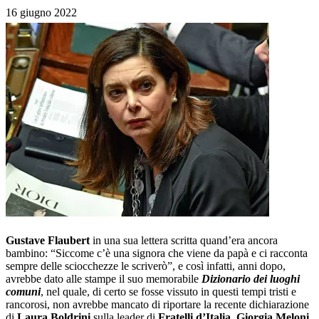
16 giugno 2022
Gustave Flaubert
in una sua lettera scritta quand’era ancora
bambino: “Siccome c’è una signora che viene da papà e ci racconta
sempre delle sciocchezze le scriverò”, e così infatti, anni dopo,
avrebbe dato alle stampe il suo memorabile
Dizionario dei luoghi
comuni
, nel quale, di certo se fosse vissuto in questi tempi tristi e
rancorosi, non avrebbe mancato di riportare la recente dichiarazione
di
Laura Boldrini
sulla leader di
Fratelli d’Italia
,
Giorgia Meloni
,